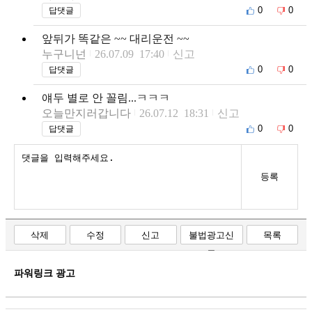
0
0
답댓글
앞뒤가 똑같은 ~~ 대리운전 ~~
누구니넌
26.07.09 17:40
신고
0
0
답댓글
얘두 별로 안 꼴림...ㅋㅋㅋ
오늘만지러갑니다
26.07.12 18:31
신고
0
0
답댓글
등록
삭제
수정
신고
불법광고신
목록
고
파워링크 광고