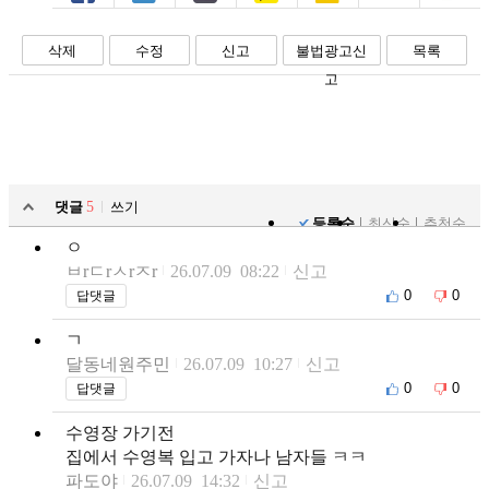
페북
트윗
밴드
카톡
카스
복사
스크랩
삭제
수정
신고
불법광고신
목록
고
댓글
5
쓰기
등록순
최신순
추천순
ㅇ
ㅂrㄷrㅅrㅈr
26.07.09 08:22
신고
0
0
답댓글
ㄱ
달동네원주민
26.07.09 10:27
신고
0
0
답댓글
수영장 가기전
집에서 수영복 입고 가자나 남자들 ㅋㅋ
파도야
26.07.09 14:32
신고