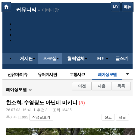
커뮤니티
사이버매장
게시판
자료실
협력업체
MY
글쓰기
신유머/이슈
유머게시판
교통사고
레이싱모델
국산차
수입차
내차사진
직찍/특종
이전
다음
목록
레이싱모델
자동차사진
후방주의방
자유사진
군사/무기
한소희, 수영장도 아닌데 비키니
(5)
트럭/버스
항공/해운/철도
올드카/추억
오토바이
26.07.08 16:41
추천 8
조회 18485
투카티1199S
작성글보기
신고
댓글
장착시공사진