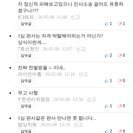
지 정신적 피해보고있으니 민사소송 걸어도 유효하
겠구나???
ICHKIE
26.05.08 11:48
신고
1
1
답댓글
1심 판사는 자격 박탈해야되는거 아닌가?
상식이란게....
7호선현인
26.05.08 12:07
신고
2
0
답댓글
진짜 천벌받을 ㄴ이네..
라이언어흥
26.05.08 12:16
신고
1
0
답댓글
무고 사형
Y존관리위원장
26.05.08 12:50
신고
1
0
답댓글
1심 판사같은 판사 만나면 좃 됩니다. .
밥상치워
26.05.08 13:18
신고
2
0
답댓글