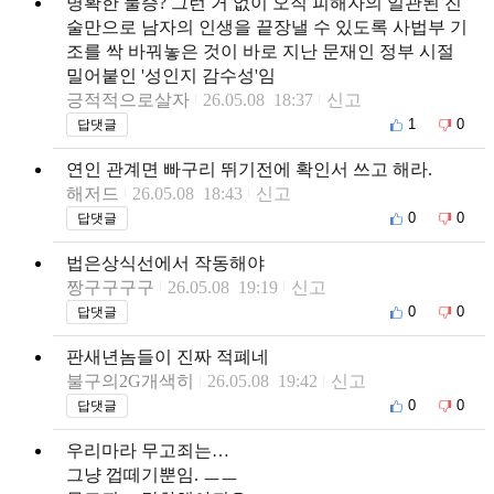
명확한 물증? 그런 거 없이 오직 피해자의 일관된 진
술만으로 남자의 인생을 끝장낼 수 있도록 사법부 기
조를 싹 바꿔놓은 것이 바로 지난 문재인 정부 시절
밀어붙인 '성인지 감수성'임
긍적적으로살자
26.05.08 18:37
신고
1
0
답댓글
연인 관계면 빠구리 뛰기전에 확인서 쓰고 해라.
해저드
26.05.08 18:43
신고
0
0
답댓글
법은상식선에서 작동해야
짱구구구구
26.05.08 19:19
신고
0
0
답댓글
판새년놈들이 진짜 적폐네
불구의2G개색히
26.05.08 19:42
신고
0
0
답댓글
우리마라 무고죄는…
그냥 껍떼기뿐임. ㅡㅡ