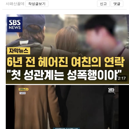
사패산꼴데
작성글보기
신고
댓글