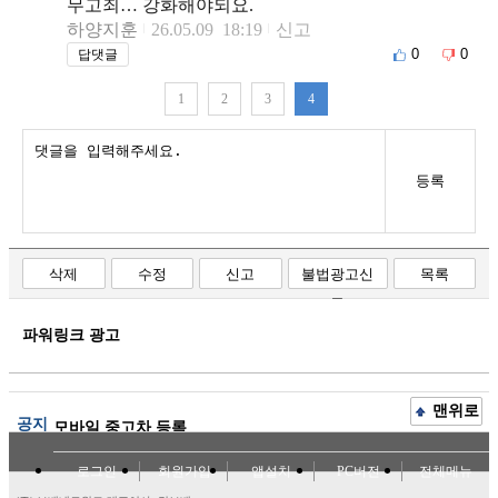
무고죄… 강화해야되요.
하양지훈
26.05.09 18:19
신고
0
0
답댓글
1
2
3
4
등록
삭제
수정
신고
불법광고신
목록
고
파워링크 광고
맨위로
공지
모바일 중고차 등록
로그인
회원가입
앱설치
PC버전
전체메뉴