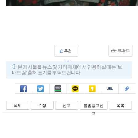
추천
1,002
본 게시물을 뉴스 및 기타 매체에서 인용하실 때는 '보
배드림' 출처 표기를 부탁드립니다
페북
트윗
밴드
카톡
카스
복사
스크랩
삭제
수정
신고
불법광고신
목록
고