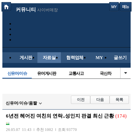
커뮤니티
사이버매장
게시판
자료실
협력업체
MY
글쓰기
신유머/이슈
유머게시판
교통사고
국산차
수입차
내차사진
직찍/특종
자동차사진
후방주의방
레이싱모델
자유사진
군사/무기
이전
다음
목록
신유머/이슈/움짤
트럭/버스
항공/해운/철도
올드카/추억
오토바이
6년전 헤어진 여친의 연락..성인지 판결 최신 근황
(174)
장착시공사진
26.05.07 11:43
추천 1002
조회 93770