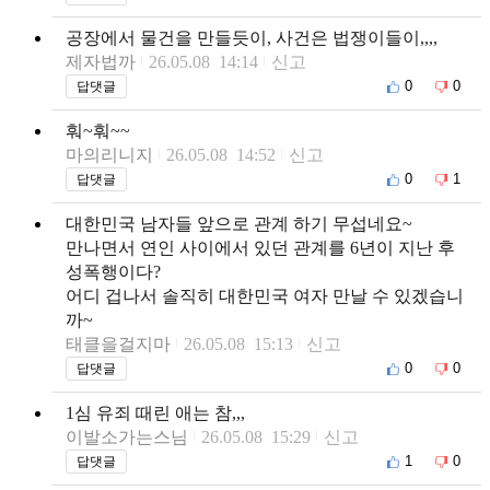
공장에서 물건을 만들듯이, 사건은 법쟁이들이,,,,
제자법까
26.05.08 14:14
신고
0
0
답댓글
훠~훠~~
마의리니지
26.05.08 14:52
신고
0
1
답댓글
대한민국 남자들 앞으로 관계 하기 무섭네요~
만나면서 연인 사이에서 있던 관계를 6년이 지난 후
성폭행이다?
어디 겁나서 솔직히 대한민국 여자 만날 수 있겠습니
까~
태클을걸지마
26.05.08 15:13
신고
0
0
답댓글
1심 유죄 때린 애는 참,,,
이발소가는스님
26.05.08 15:29
신고
1
0
답댓글