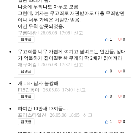
일단 쓰레기 됨.
나중에 무죄나도 아무도 모름.
그런데, 여자는 무고죄로 재판받아도 대충 무죄방면
이나 너무 가벼운 처벌만 받음.
이건 무척 잘못되었음.
구름대왕
26.05.08 17:08
신고
1
0
답댓글
무고죄를 너무 가볍게 여기고 덤벼드는 인간들, 상대
가 억울하게 짊어질뻔한 무게의 딱 2배만 짊어져라
재규어킴
26.05.08 17:37
신고
0
0
답댓글
개 1 8~ 남자 불쌍해
F15갑동이
26.05.08 17:40
신고
0
0
답댓글
하여간 10판새 13끼들....
프리스타일찬
26.05.08 18:05
신고
1
0
답댓글