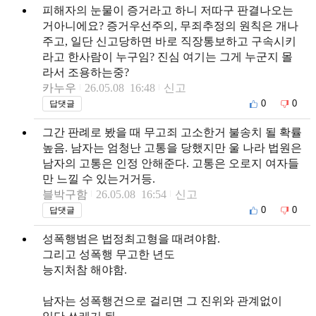
피해자의 눈물이 증거라고 하니 저따구 판결나오는
거아니에요? 증거우선주의, 무죄추정의 원칙은 개나
주고, 일단 신고당하면 바로 직장통보하고 구속시키
라고 한사람이 누구임? 진심 여기는 그게 누군지 몰
라서 조용하는중?
카누우
26.05.08 16:48
신고
0
0
답댓글
그간 판례로 봤을 때 무고죄 고소한거 불송치 될 확률
높음. 남자는 엄청난 고통을 당했지만 울 나라 법원은
남자의 고통은 인정 안해준다. 고통은 오로지 여자들
만 느낄 수 있는거거등.
블박구함
26.05.08 16:54
신고
0
0
답댓글
성폭행범은 법정최고형을 때려야함.
그리고 성폭행 무고한 년도
능지처참 해야함.
남자는 성폭행건으로 걸리면 그 진위와 관계없이