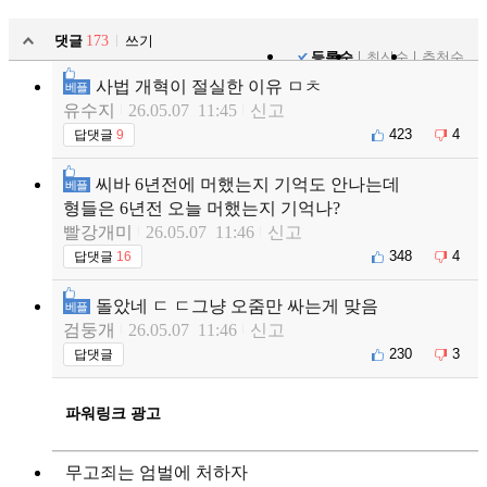
댓글
173
쓰기
등록순
최신순
추천순
사법 개혁이 절실한 이유 ㅁㅊ
베플
유수지
26.05.07 11:45
신고
423
4
답댓글
9
씨바 6년전에 머했는지 기억도 안나는데
베플
형들은 6년전 오늘 머했는지 기억나?
빨강개미
26.05.07 11:46
신고
348
4
답댓글
16
돌았네 ㄷ ㄷ그냥 오줌만 싸는게 맞음
베플
검둥개
26.05.07 11:46
신고
230
3
답댓글
파워링크 광고
무고죄는 엄벌에 처하자