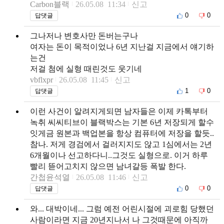
Carbon블랙
26.05.08 11:34
신고
0
0
답댓글
그나저나 변호사만 돈버는구나
여자는 돈이 목적이었나 6년 지난걸 지금에서 얘기하
는건
저걸 첨에 실형 때린것도 웃기네
vbflxpr
26.05.08 11:45
신고
1
0
답댓글
이런 사건이 알려지게되면 남자들은 이제 카톡부터
녹취 씨씨티브이 블랙박스는 기본 6년 저장되게 할수
잇게금 원본과 백업본을 항상 컴퓨터에 저장을 할듯..
참나. 저게 경검에서 걸러지지도 않고 1심에서는 2년
6개월이나 선고하다니..그것도 실형으로. 이거 하루
빨리 뜯어고치지 않으면 남녀갈등 폭발 한다.
간첩윤석열
26.05.08 11:46
신고
0
0
답댓글
와... 대박이네... 그럼 예전 어린시절에 괴로힘 당했던
사람이라면 지금 20년지나서 나 그것때문에 아직까