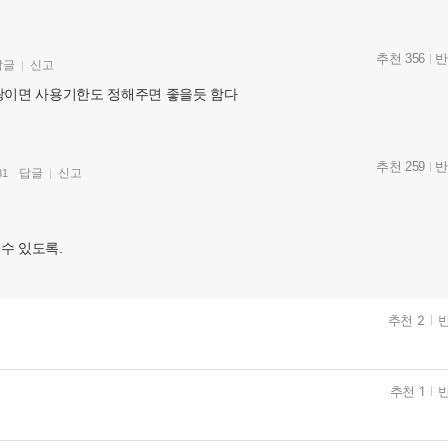
추천 356
반
답글
신고
왕이면 사용기한도 정해주면 좋을듯 함다
추천 259
반
답글
신고
31
수 있도록.
추천 2
반
추천 1
반