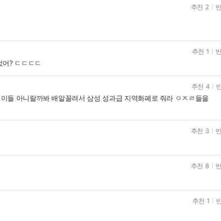
추천 2
반
추천 1
반
었어? ㄷㄷㄷㄷ
추천 4
반
랭이들 아니랄까봐 배알꼴려서 삼성 성과급 지역화폐로 줘라 ㅇㅈㄹ들을
추천 3
반
추천 8
반
추천 1
반