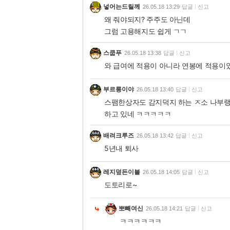
넣어는드릴께
26.05.18 13:29
답글
신고
왜 줘야되지? 주주도 아닌데
그럼 고용해지도 쉽게 ㄱㄱ
스쿱푸
26.05.18 13:38
답글
신고
와 급여에 적용이 아니라 연봉에 적용이
부르릉이야
26.05.18 13:40
답글
신고
스팸한상자도 감지덕지 하는 ㅈ소 나부
하고 있네 ㅋㅋㅋㅋㅋ
배려크루즈
26.05.18 13:42
답글
신고
5년내 퇴사
레지덮든이불
26.05.18 14:05
답글
신고
도토리로~
뽀빼여신
26.05.18 14:21
답글
신고
ㅋㅋㅋㅋㅋㅋ