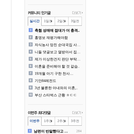
실시간
1일전
2일전
3일전
축협 성매매 접대가 더 충격..
홍명보 재평가해야함
자식농사 망친 순대국집 사장..
니들 댓글보고 열받아서 집구..
제가 이상한건지 판단 부탁드..
이혼을 준비해야 할 것 같습..
19개월 아기 구한 천사....
기안84레전드
3년 불륜한 아내와의 이혼,..
부산 스타벅스 근황 ㅎㄷㄷ
이번주
1주전
2주전
3주전
남편이 반말했다고 똑같이 반..
284