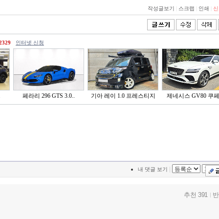
작성글보기
|
스크랩
|
인쇄
|
신
2329
인터넷 신청
.
페라리 296 GTS 3.0..
기아 레이 1.0 프레스티지
제네시스 GV80 쿠페 2
|
내 댓글 보기
추천 391
반