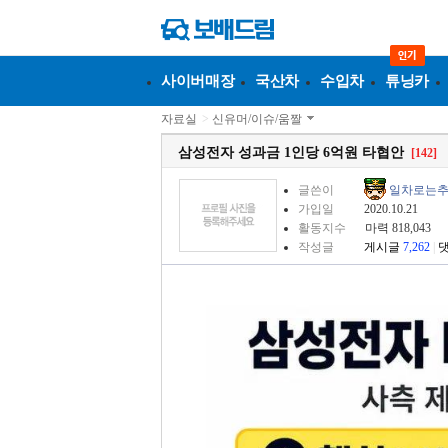
사이버매장
국산차
수입차
튜닝카
자료실
>
신유머/이슈/움짤
삼성전자 성과금 1인당 6억원 타협안
[142]
글쓴이
일차로는
가입일
2020.10.21
활동지수
마력 818,043
작성글
게시글
7,262
|