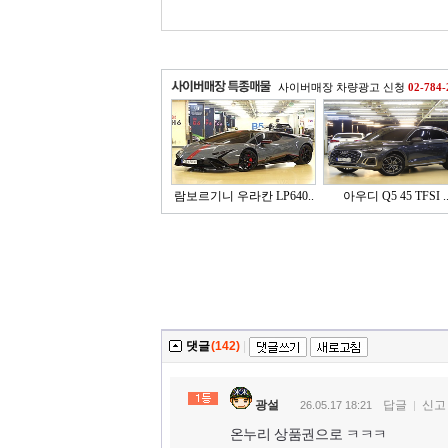
사이버매장 차량광고 신청
02-784-
람보르기니 우라칸 LP640..
아우디 Q5 45 TFSI .
댓글
(142)
|
광설
답글
신고
26.05.17 18:21
온누리 상품권으로 ㅋㅋㅋ