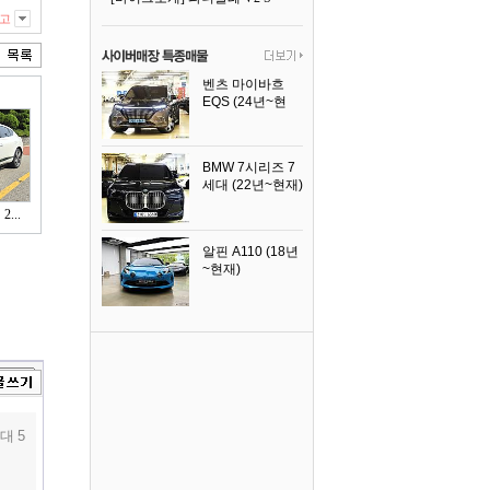
고
벤츠 마이바흐
EQS (24년~현
재)
2024년식
BMW 7시리즈 7
세대 (22년~현재)
2025년식
...
알핀 A110 (18년
~현재)
2021년식
대 5