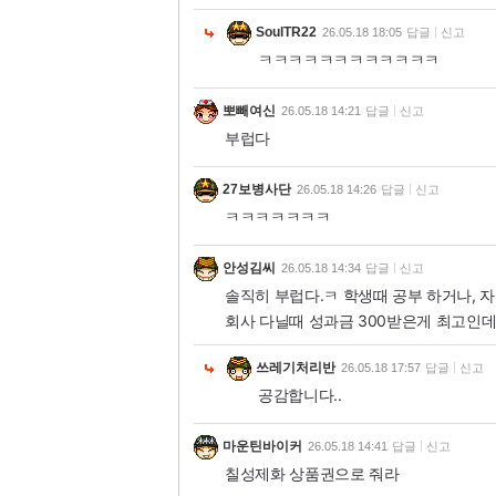
SoulTR22
26.05.18 18:05
답글
신고
ㅋㅋㅋㅋㅋㅋㅋㅋㅋㅋㅋㅋ
뽀빼여신
26.05.18 14:21
답글
신고
부럽다
27보병사단
26.05.18 14:26
답글
신고
ㅋㅋㅋㅋㅋㅋㅋ
안성김씨
26.05.18 14:34
답글
신고
솔직히 부럽다.ㅋ 학생때 공부 하거나, 자
회사 다닐때 성과금 300받은게 최고인데..
쓰레기처리반
26.05.18 17:57
답글
신고
공감합니다..
마운틴바이커
26.05.18 14:41
답글
신고
칠성제화 상품권으로 줘라