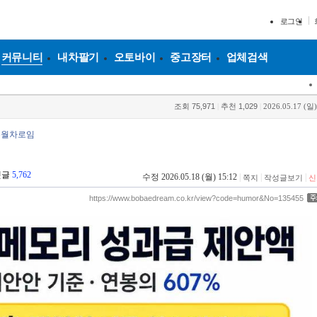
로그인
커뮤니티
내차팔기
오토바이
중고장터
업체검색
조회
75,971
|
추천
1,029
|
2026.05.17 (일)
추월차로임
댓글
5,762
수정 2026.05.18 (월) 15:12
|
|
|
쪽지
작성글보기
신
https://www.bobaedream.co.kr/view?code=humor&No=135455