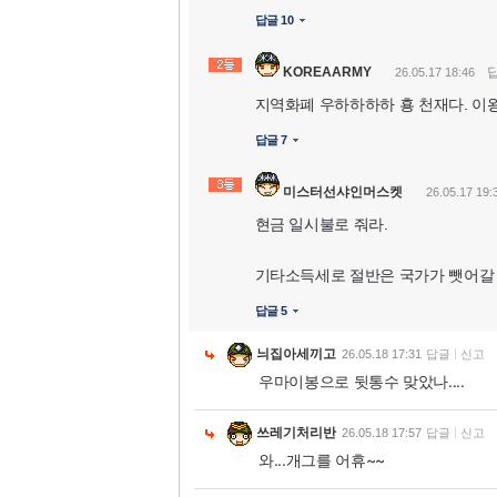
답글 10
KOREAARMY
26.05.17 18:46
지역화폐 우하하하하 횽 천재다. 이
답글 7
미스터선샤인머스켓
26.05.17 19:
현금 일시불로 줘라.
기타소득세로 절반은 국가가 뺏어갈 
답글 5
늬집아세끼고
26.05.18 17:31
답글
신고
우마이봉으로 뒷통수 맞았나....
쓰레기처리반
26.05.18 17:57
답글
신고
와...개그를 어휴~~