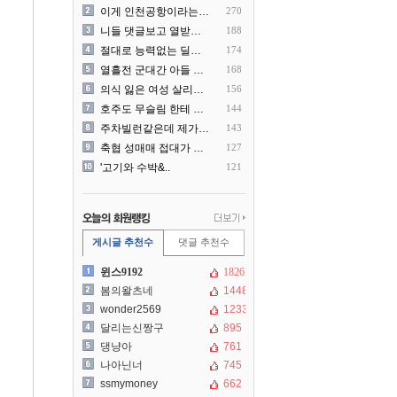
이게 인천공항이라는게 믿겨지..
270
니들 댓글보고 열받아서 집구..
188
절대로 능력없는 딜러를 쓰지..
174
열흘전 군대간 아들 소포(가..
168
의식 잃은 여성 살리려다 성..
156
호주도 무슬림 한테 점령 당..
144
주차빌런같은데 제가 잘못한건..
143
축협 성매매 접대가 더 충격..
127
'고기와 수박&..
121
게시글 추천수
댓글 추천수
윈스9192
1826
봄의왈츠네
1448
wonder2569
1233
달리는신짱구
895
댕냥아
761
나아닌너
745
ssmymoney
662