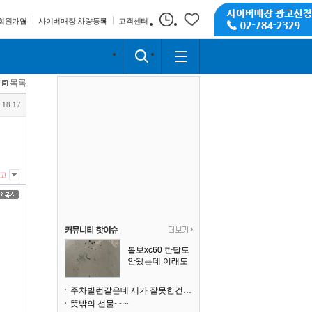
회원가입
사이버매장 차량등록
고객센터
목록
 18:17
고
볼보xc60 한달도
안됐는데 이래도
되나요?
주차빌런같은데 제가 잘못한건가요
뜻밖의 선물~~~