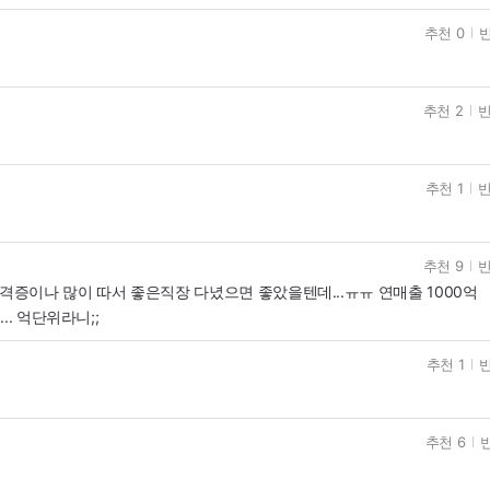
추천 0
반
추천 2
반
추천 1
반
추천 9
반
격증이나 많이 따서 좋은직장 다녔으면 좋았을텐데...ㅠㅠ 연매출 1000억
. 억단위라니;;
추천 1
반
추천 6
반