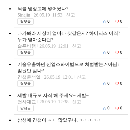
뇌를 냉장고에 넣어뒀나?
Sinajin
26.05.19 11:53
신고
0
0
답댓글
나가봐라 세상이 얼마나 잣같은지? 하이닉스 이직?
누가 받아준다던?
슬픈바램
26.05.19 12:01
신고
0
0
답댓글
기술유출하면 산업스파이법으로 처벌받는거아님?
임원만 받나?
간첩윤석열
26.05.19 12:01
신고
0
0
답댓글
제발 대규모 사직 해 주세요~ 제발~
천사대교
26.05.19 12:38
신고
0
0
답댓글
삼성에 간첩이 ㅈㄴ 많았구나.ㅋㅋㅋㅋㅋ