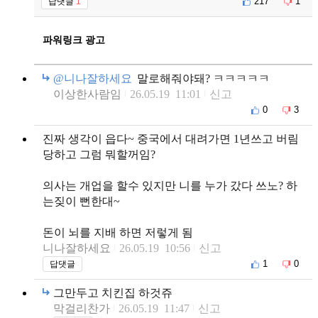
217
1
답댓글
1
파워링크 광고
@니나잘하세요
말로해줘야돼? ㅋㅋㅋㅋㅋ
이상한사람임
26.05.19 11:01
신고
0
3
진짜 생각이 읍다~ 중국에서 대려가면 1년쓰고 버림
당하고 그럼 뭐할꺼임?
의사는 개업을 할수 있지만 니를 누가 갔다 쓰노? 하
는짖이 뻔한대~
돈이 뇌를 지배 하면 저렇게 됨
니나잘하세요
26.05.19 10:56
신고
1
0
답댓글
그만두고 치킨집 하것쥬
막걸리찬가
26.05.19 11:47
신고