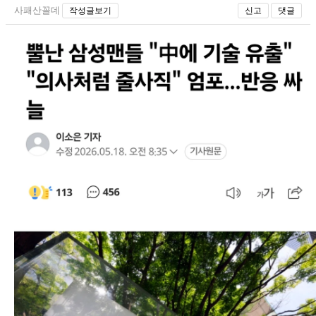
사패산꼴데
작성글보기
신고
댓글