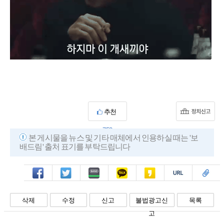
추천
753
본 게시물을 뉴스 및 기타 매체에서 인용하실 때는 '보
배드림' 출처 표기를 부탁드립니다
페북
트윗
밴드
카톡
카스
복사
스크랩
삭제
수정
신고
불법광고신
목록
고