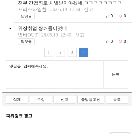
전부 간첩죄로 처벌받아야겠네.ㅋㅋㅋㅋㅋㅋㅋㅋ
프리스타일찬
26.05.19 17:34
신고
0
0
답댓글
위장취업 짱깨들이엇네
법비OUT
26.05.19 22:40
신고
0
0
답댓글
1
2
3
4
등록
삭제
수정
신고
불법광고신
목록
고
파워링크 광고