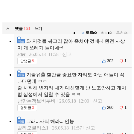
댓글
163
쓰기
등록순
최신순
추천순
와 저것들 싸그리 잡아 족쳐야 겄네~! 완전 사상
베플
이 개 쓰레기 들이네~!
ader
26.05.18 11:58
신고
302
1
답댓글
5
기술유출 할만큼 중요한 자리도 아닌 애들이 꼭
베플
나대던데 ㅋㅋ
줄 사직해 빈자리 내가 대신할게 난 노조안하고 개처
럼 삼성에서 일할 수 있음 ㅋㅋ
남만논객보비부비
26.05.18 12:00
신고
260
1
답댓글
3
그래.. 사직 해라... 언능
베플
발라모굴리스1
26.05.18 11:57
신고