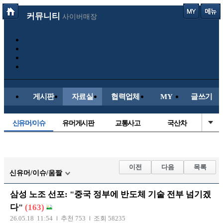
커뮤니티
사이버매장
게시판
자료실
협력업체
MY
글쓰기
신유머/이슈
유머게시판
교통사고
국산차
수입차
내차사진
직찍/특종
자동차사진
후방주의방
레이싱모델
자유사진
군사/무기
이전
다음
목록
신유머/이슈/움짤
트럭/버스
항공/해운/철도
올드카/추억
오토바이
삼성 노조 선포: "중국 정부에 반도체 기술 전부 넘기겠
장착시공사진
다"
(163)
26.05.18 11:54
추천 753
조회 58235