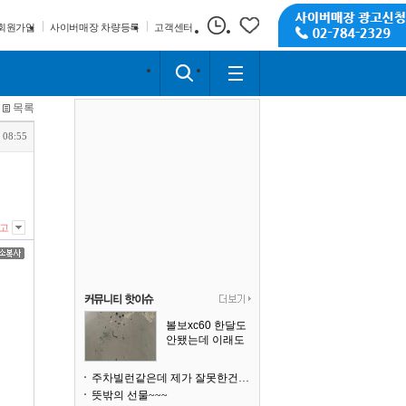
회원가입
사이버매장 차량등록
고객센터
목록
 08:55
고
볼보xc60 한달도
안됐는데 이래도
되나요?
주차빌런같은데 제가 잘못한건가요
뜻밖의 선물~~~