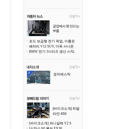
공장에서 못 만드는
부품
3D 프린팅으로 찍
어낸다
포드 보급형 전기 픽업, 이름은 `패덤`
페라리 V12 SUV, 더욱 사나운 얼굴로 돌아온다
BMW 전기 3시리즈 생산 시작, 뮌헨 공장은 전기차 전용으로 전환
경차에스틱
[바이크소개] 히말
라얀 450
[바이크소개] 파니갈레 V2 S
[신차소개] 볼보 EX30