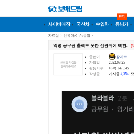
사이버매장
국산차
수입차
튜닝카
자료실
>
신유머/이슈/움짤
익명 공무원 출력도 못한 선관위에 빡친..
[3
글쓴이
잠자르
가입일
2022.08.25
활동지수
마력 147,345
작성글
게시글
4,354
|