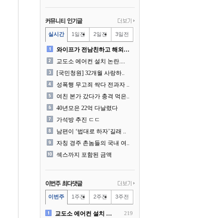
실시간
1일전
2일전
3일전
와이프가 전남친하고 해외여행..
교도소 에어컨 설치 논란....
[국민청원] 32개월 사랑하..
성폭행 무고죄 싹다 전과자 ..
여친 본가 갔다가 충격 먹은..
40년모은 22억 다날렸다
가석방 추진 ㄷㄷ
남편이 ‘법대로 하자’길래 ..
자칭 경주 촌놈들의 국내 여..
섹스까지 포함된 금액
이번주
1주전
2주전
3주전
교도소 에어컨 설치 논란....
219