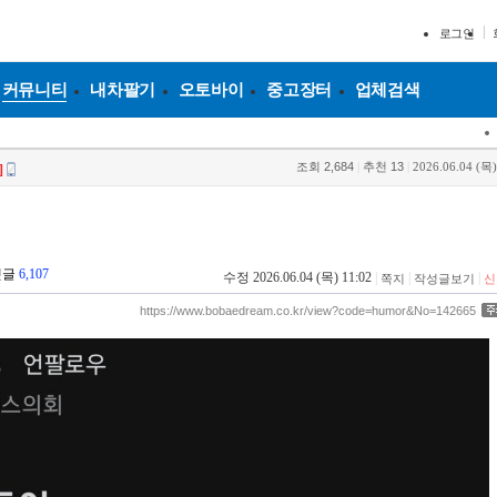
로그인
커뮤니티
내차팔기
오토바이
중고장터
업체검색
조회
2,684
|
추천
13
|
2026.06.04 (목)
]
댓글
6,107
수정 2026.06.04 (목) 11:02
|
|
|
쪽지
작성글보기
신
https://www.bobaedream.co.kr/view?code=humor&No=142665