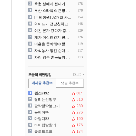
축협 성매매 접대가 더 충격..
178
부산 스타벅스 근황 ㅎㄷㄷ
178
[국민청원] 32개월 사랑하..
154
와이프가 전남친하고 해외여행..
148
여친 본가 갔다가 충격 먹은..
129
제가 이상한건지 판단 부탁드..
126
이혼을 준비해야 할 것 같습..
119
자식농사 망친 순대국집 사장..
117
자칭 경주 촌놈들의 국내 여..
113
게시글 추천수
댓글 추천수
윈스9192
607
달리는신짱구
510
팔딱팔딱불고기
280
윤혜아빠
276
마틸다88
190
바이킹발할라
176
클로드코드
174