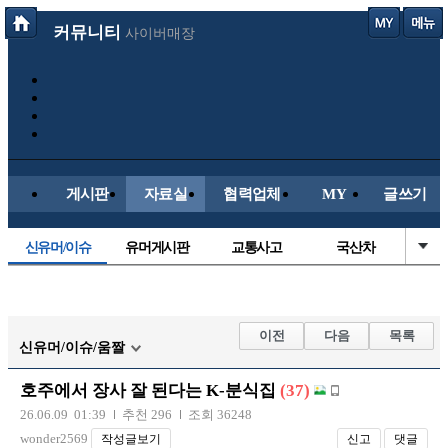
커뮤니티
사이버매장
게시판
자료실
협력업체
MY
글쓰기
신유머/이슈
유머게시판
교통사고
국산차
수입차
내차사진
직찍/특종
자동차사진
후방주의방
레이싱모델
자유사진
군사/무기
이전
다음
목록
신유머/이슈/움짤
트럭/버스
항공/해운/철도
올드카/추억
오토바이
호주에서 장사 잘 된다는 K-분식집
(37)
장착시공사진
26.06.09 01:39
추천 296
조회 36248
wonder2569
작성글보기
신고
댓글