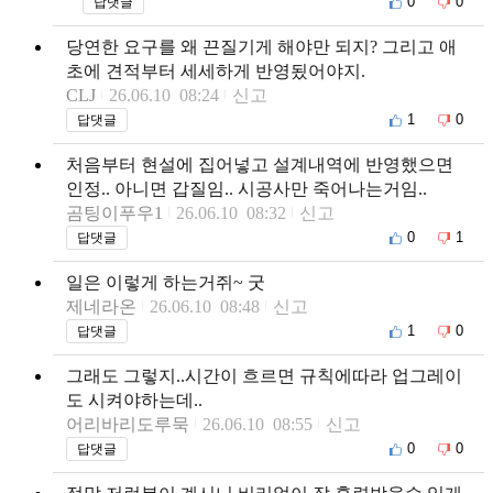
0
0
답댓글
당연한 요구를 왜 끈질기게 해야만 되지? 그리고 애
초에 견적부터 세세하게 반영됬어야지.
CLJ
26.06.10 08:24
신고
1
0
답댓글
처음부터 현설에 집어넣고 설계내역에 반영했으면
인정.. 아니면 갑질임.. 시공사만 죽어나는거임..
곰팅이푸우1
26.06.10 08:32
신고
0
1
답댓글
일은 이렇게 하는거쥐~ 굿
제네라온
26.06.10 08:48
신고
1
0
답댓글
그래도 그렇지..시간이 흐르면 규칙에따라 업그레이
도 시켜야하는데..
어리바리도루묵
26.06.10 08:55
신고
0
0
답댓글