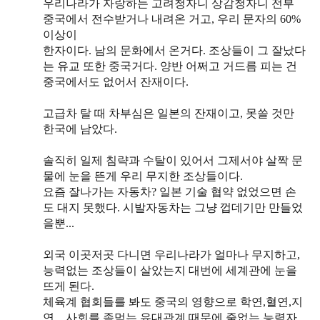
우리나라가 자랑하는 고려청자니 상감청자니 전부
중국에서 전수받거나 내려온 거고, 우리 문자의 60%
이상이
한자이다. 남의 문화에서 온거다. 조상들이 그 잘났다
는 유교 또한 중국거다. 양반 어쩌고 거드름 피는 건
중국에서도 없어서 잔재이다.
고급차 탈 때 차부심은 일본의 잔재이고, 못쓸 것만
한국에 남았다.
솔직히 일제 침략과 수탈이 있어서 그제서야 살짝 문
물에 눈을 뜬게 우리 무지한 조상들이다.
요즘 잘나가는 자동차? 일본 기술 협약 없었으면 손
도 대지 못했다. 시발자동차는 그냥 껍데기만 만들었
을뿐...
외국 이곳저곳 다니면 우리나라가 얼마나 무지하고,
능력없는 조상들이 살았는지 대번에 세계관에 눈을
뜨게 된다.
체육계 협회들를 봐도 중국의 영향으로 학연,혈연,지
연... 사회를 좀먹는 유대관계 때문에 줄없는 능력자