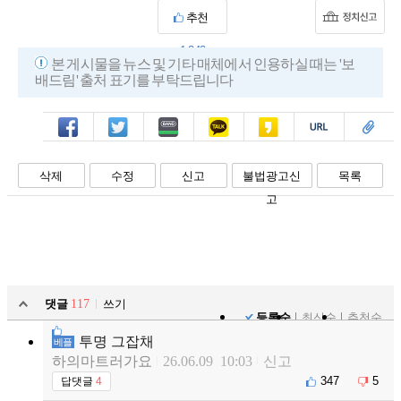
추천
1,342
본 게시물을 뉴스 및 기타 매체에서 인용하실 때는 '보
배드림' 출처 표기를 부탁드립니다
페북
트윗
밴드
카톡
카스
복사
스크랩
삭제
수정
신고
불법광고신
목록
고
댓글
117
쓰기
등록순
최신순
추천순
투명 그잡채
베플
하의마트러가요
26.06.09 10:03
신고
347
5
답댓글
4