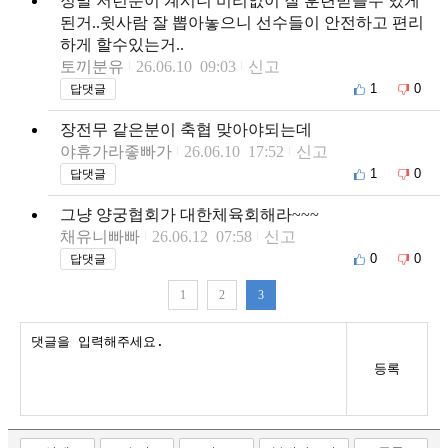
정말 저런분이 계시니 비리없이 잘 훈련받을수 있게
된거..윗사람 잘 뽑아놓으니 선수들이 안전하고 편리
하게 할수있는거..
토끼분유
26.06.10 09:03
신고
1
0
답댓글
장전무 같은분이 축협 맞아야되는데
야휴가라좋빠가
26.06.10 17:52
신고
1
0
답댓글
그냥 양궁협회가 대한체육회해라~~~
채유니빠빠
26.06.12 07:58
신고
0
0
답댓글
1
2
3
등록