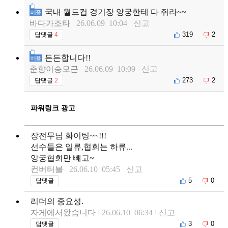
국내 월드컵 경기장 양궁한테 다 줘라~~
베플
바다가조타
26.06.09 10:04
신고
319
2
답댓글
4
든든합니다!!
베플
춘향이승모근
26.06.09 10:09
신고
273
2
답댓글
2
파워링크 광고
장전무님 화이팅~~!!!
선수들은 일류,협회는 하류...
양궁협회만 빼고~
컨버터블
26.06.10 05:45
신고
5
0
답댓글
리더의 중요성.
자게에서왔습니다
26.06.10 06:34
신고
3
0
답댓글