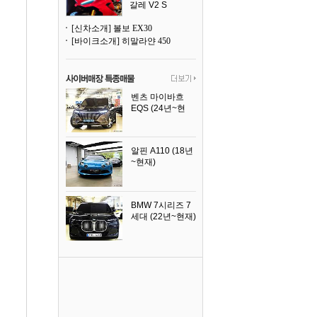
갈레 V2 S
[신차소개] 볼보 EX30
[바이크소개] 히말라얀 450
벤츠 마이바흐
EQS (24년~현
재)
2024년식
알핀 A110 (18년
~현재)
2021년식
BMW 7시리즈 7
세대 (22년~현재)
2025년식