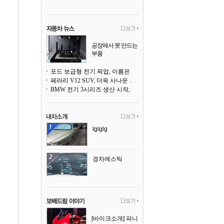
공장에서 못 만드는
부품
3D 프린팅으로 찍
어낸다
포드 보급형 전기 픽업, 이름은 `패덤`
페라리 V12 SUV, 더욱 사나운 얼굴로 돌아온다
BMW 전기 3시리즈 생산 시작, 뮌헨 공장은 전기차 전용으로 전환
lglglg
경차에스틱
[바이크소개] 파니