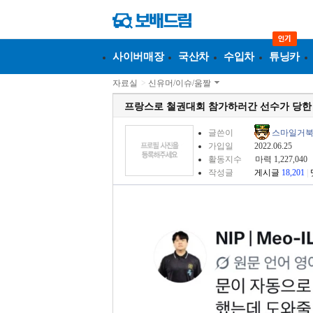
사이버매장
국산차
수입차
튜닝카
자료실
>
신유머/이슈/움짤
프랑스로 철권대회 참가하러간 선수가 당한 사
글쓴이
스마일거
가입일
2022.06.25
활동지수
마력 1,227,040
작성글
게시글
18,201
|