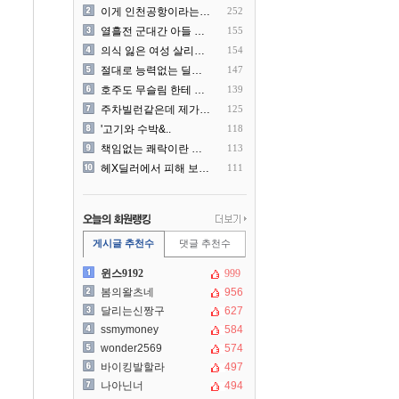
이게 인천공항이라는게 믿겨지..
252
열흘전 군대간 아들 소포(가..
155
의식 잃은 여성 살리려다 성..
154
절대로 능력없는 딜러를 쓰지..
147
호주도 무슬림 한테 점령 당..
139
주차빌런같은데 제가 잘못한건..
125
'고기와 수박&..
118
책임없는 쾌락이란 말에 빡친..
113
헤X딜러에서 피해 보신분 더..
111
게시글 추천수
댓글 추천수
윈스9192
999
봄의왈츠네
956
달리는신짱구
627
ssmymoney
584
wonder2569
574
바이킹발할라
497
나아닌너
494