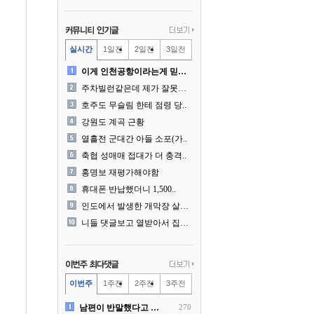
실시간
1일전
2일전
3일전
이게 인천공항이라는게 믿겨지..
주차빌런같은데 제가 잘못한건..
호주도 무슬림 한테 점령 당..
강원도 계곡 근황
열흘전 군대간 아들 소포(가..
축협 성매매 접대가 더 충격..
홍명보 재평가해야함
휴대폰 반납했더니 1,500..
인도에서 발생한 개막장 살인..
니들 댓글보고 열받아서 집구..
이번주
1주전
2주전
3주전
남편이 반말했다고 똑같이 반..
270