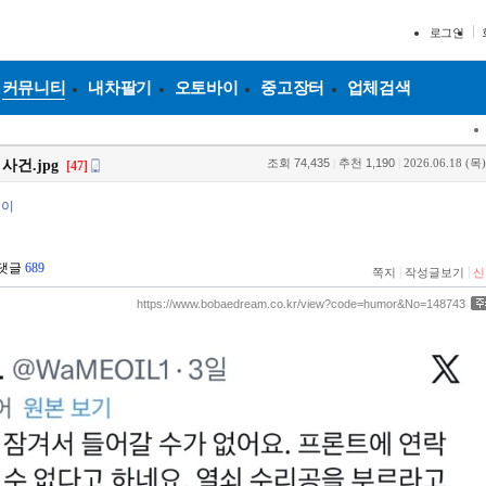
로그인
커뮤니티
내차팔기
오토바이
중고장터
업체검색
조회
74,435
|
추천
1,190
|
2026.06.18 (목)
건.jpg
[47]
북이
댓글
689
|
|
쪽지
작성글보기
신
https://www.bobaedream.co.kr/view?code=humor&No=148743