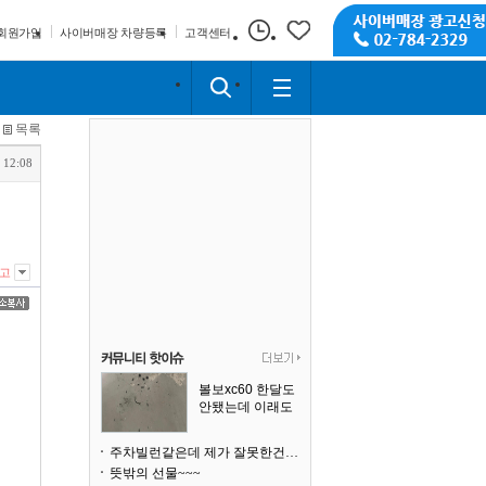
회원가입
사이버매장 차량등록
고객센터
목록
 12:08
고
볼보xc60 한달도
안됐는데 이래도
되나요?
주차빌런같은데 제가 잘못한건가요
뜻밖의 선물~~~