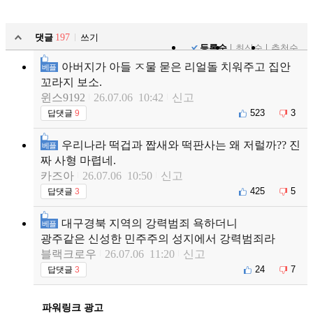
댓글
197
쓰기
등록순
최신순
추천순
아버지가 아들 ㅈ물 묻은 리얼돌 치워주고 집안
베플
꼬라지 보소.
윈스9192
26.07.06 10:42
신고
523
3
답댓글
9
우리나라 떡겁과 짭새와 떡판사는 왜 저럴까?? 진
베플
짜 사형 마렵네.
카즈아
26.07.06 10:50
신고
425
5
답댓글
3
대구경북 지역의 강력범죄 욕하더니
베플
광주같은 신성한 민주주의 성지에서 강력범죄라
블랙크로우
26.07.06 11:20
신고
24
7
답댓글
3
파워링크 광고