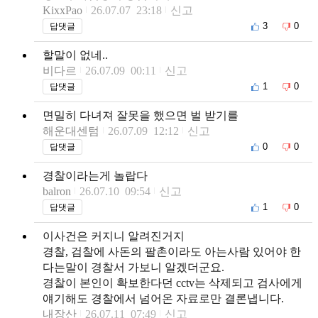
KixxPao
26.07.07 23:18
신고
3
0
답댓글
할말이 없네..
비다르
26.07.09 00:11
신고
1
0
답댓글
면밀히 다녀져 잘못을 했으면 벌 받기를
해운대센텀
26.07.09 12:12
신고
0
0
답댓글
경찰이라는게 놀랍다
balron
26.07.10 09:54
신고
1
0
답댓글
이사건은 커지니 알려진거지
경찰, 검찰에 사돈의 팔촌이라도 아는사람 있어야 한
다는말이 경찰서 가보니 알겠더군요.
경찰이 본인이 확보한다던 cctv는 삭제되고 검사에게
얘기해도 경찰에서 넘어온 자료로만 결론냅니다.
내장산
26.07.11 07:49
신고