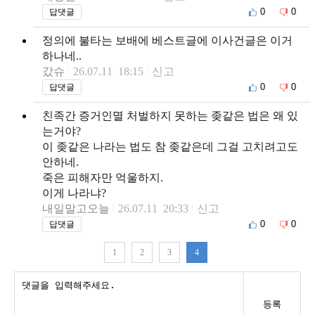
0
0
답댓글
정의에 불타는 보배에 베스트글에 이사건글은 이거
하나네..
갔슈
26.07.11 18:15
신고
0
0
답댓글
친족간 증거인멸 처벌하지 못하는 좆같은 법은 왜 있
는거야?
이 좆같은 나라는 법도 참 좆같은데 그걸 고치려고도
안하네.
죽은 피해자만 억울하지.
이게 나라냐?
내일말고오늘
26.07.11 20:33
신고
0
0
답댓글
1
2
3
4
등록