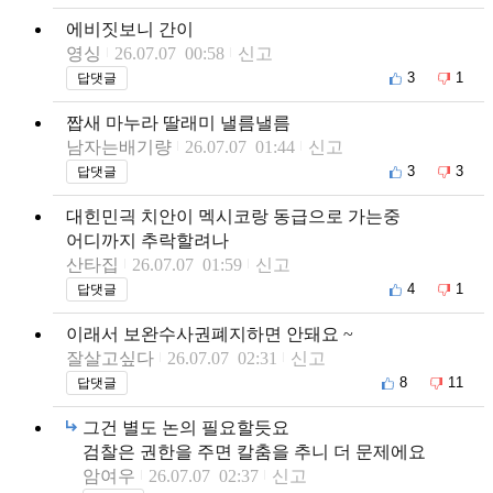
에비짓보니 간이
영싱
26.07.07 00:58
신고
3
1
답댓글
짭새 마누라 딸래미 낼름낼름
남자는배기량
26.07.07 01:44
신고
3
3
답댓글
대힌민긕 치안이 멕시코랑 동급으로 가는중
어디까지 추락할려나
산타집
26.07.07 01:59
신고
4
1
답댓글
이래서 보완수사권폐지하면 안돼요 ~
잘살고싶다
26.07.07 02:31
신고
8
11
답댓글
그건 별도 논의 필요할듯요
검찰은 권한을 주면 칼춤을 추니 더 문제에요
암여우
26.07.07 02:37
신고