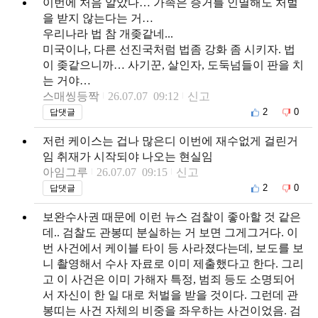
이번에 처음 알았다… 가족은 증거를 인멸해도 처벌
을 받지 않는다는 거…
우리나라 법 참 개좆같네...
미국이나, 다른 선진국처럼 법좀 강화 좀 시키자. 법
이 좆같으니까… 사기꾼, 살인자, 도둑넘들이 판을 치
는 거야…
스매씽등짝
26.07.07 09:12
신고
2
0
답댓글
저런 케이스는 겁나 많은디 이번에 재수없게 걸린거
임 취재가 시작되야 나오는 현실임
아임그루
26.07.07 09:15
신고
2
0
답댓글
보완수사권 때문에 이런 뉴스 검찰이 좋아할 것 같은
데.. 검찰도 관봉띠 분실하는 거 보면 그게그거다. 이
번 사건에서 케이블 타이 등 사라졌다는데, 보도를 보
니 촬영해서 수사 자료로 이미 제출했다고 한다. 그리
고 이 사건은 이미 가해자 특정, 범죄 등도 소명되어
서 자신이 한 일 대로 처벌을 받을 것이다. 그런데 관
봉띠는 사건 자체의 비중을 좌우하는 사건이었음. 검