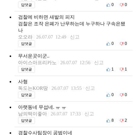
0
0
답댓글
검찰에 비하면 새발의 피지
검찰은 조작 은폐가 난무하는데 누구하나 구속은됐
나
오오라
26.07.07 12:49
신고
0
0
답댓글
무서운곳이군..
아이스아프리카노
26.07.07 12:56
신고
1
1
답댓글
사형
독도는KOR땅
26.07.07 13:55
신고
0
0
답댓글
아랫동네 무섭네. ㅠ ㅠ
남의떡이좋아
26.07.07 17:33
신고
8
2
답댓글
경찰수사팀장이 공범이네