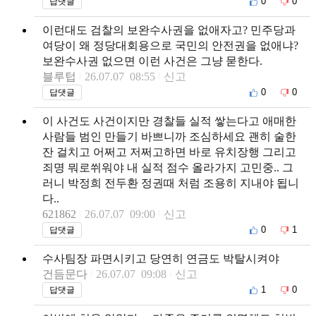
0
0
답댓글
이런대도 검찰의 보완수사권을 없애자고? 민주당과
여당이 왜 정당대회용으로 국민의 안전권을 없애냐?
보완수사권 없으면 이런 사건은 그냥 묻한다.
블루텁
26.07.07 08:55
신고
0
0
답댓글
이 사건도 사건이지만 경찰들 실적 쌓는다고 애매한
사람들 범인 만들기 바쁘니까 조심하세요 괜히 술한
잔 걸치고 어쩌고 저쩌고하면 바로 유치장행 그리고
죄명 뭐로쒸워야 내 실적 점수 올라가지 고민중.. 그
러니 박정희 전두환 정권때 처럼 조용히 지내야 됩니
다..
621862
26.07.07 09:00
신고
0
1
답댓글
수사팀장 파면시키고 당연히 연금도 박탈시켜야
건듬문다
26.07.07 09:08
신고
1
0
답댓글