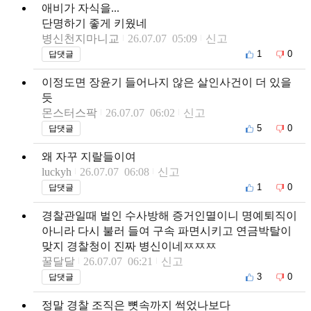
애비가 자식을...
단명하기 좋게 키웠네
병신천지마니교
26.07.07 05:09
신고
1
0
답댓글
이정도면 장윤기 들어나지 않은 살인사건이 더 있을
듯
몬스터스팍
26.07.07 06:02
신고
5
0
답댓글
왜 자꾸 지랄들이여
luckyh
26.07.07 06:08
신고
1
0
답댓글
경찰관일때 벌인 수사방해 증거인멸이니 명예퇴직이
아니라 다시 불러 들여 구속 파면시키고 연금박탈이
맞지 경찰청이 진짜 병신이네ㅉㅉㅉ
꿀달달
26.07.07 06:21
신고
3
0
답댓글
정말 경찰 조직은 뼛속까지 썩었나보다