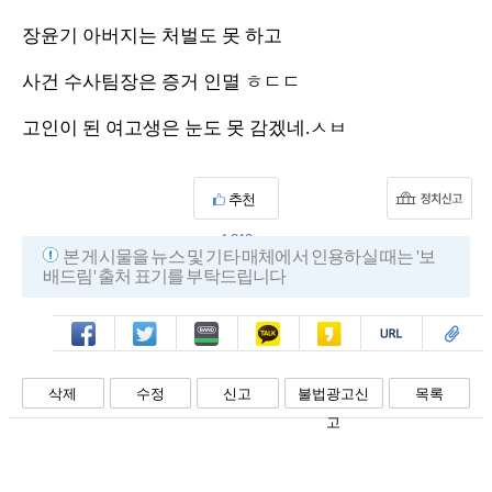
장윤기 아버지는 처벌도 못 하고
사건 수사팀장은 증거 인멸 ㅎㄷㄷ
고인이 된 여고생은 눈도 못 감겠네.ㅅㅂ
추천
1,813
본 게시물을 뉴스 및 기타 매체에서 인용하실 때는 '보
배드림' 출처 표기를 부탁드립니다
페북
트윗
밴드
카톡
카스
복사
스크랩
삭제
수정
신고
불법광고신
목록
고