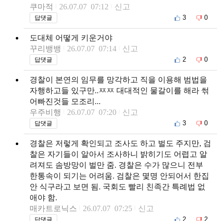
쿠마적
26.07.07 07:12
신고
3
0
답댓글
도대체 어떻게 키운거야
꾸리뱅뱅
26.07.07 07:14
신고
2
0
답댓글
경찰이 본연의 임무를 망각하고 직을 이용해 범법을
자행하고들 있구만..ㅉㅉ 대대적인 물갈이를 해라 썪
어빠진것들 모조리...
우주비행
26.07.07 07:20
신고
3
0
답댓글
경찰은 저렇게 확인되고 조사도 하고 벌도 주지만, 검
찰은 자기들이 알아서 조사하니 밝히기도 어렵고 알
려져도 솜방망이 벌만 줌. 경찰은 수가 많으니 전부
한통속이 되기는 어려움. 검찰은 몇명 안되어서 한집
안 식구라고 보면 됨. 국회도 빨리 친족간 특례법 없
애야 함.
매카트로닉스
26.07.07 07:25
신고
2
2
답댓글