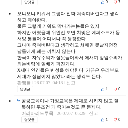
9
7
답댓글
오냐오냐 키워서 그렇다 진짜 쳐죽여버린다고 생각
하고 패야한다.
물론 그렇게 키워도 막나가는놈들은 있지.
하지만 어렸을때 위인전 보면 쳐맞은 에피소드가 동
서양 통틀어 어디서나 꼭 등장한다.
그나마 죽여버린다고 생각하고 쳐패면 못날지언정
남들에게 폐는 끼치지 않는다.
한국이 자유주의가 잘못들어와서 애새끼 방임주의가
되는바람에 일베가 퍼진거다.
X세대 인간들은 반성을 해야한다. 가끔은 우리부모
세대가 정답이지 않았나 라는 생각도 든다.
환앰틀
26.07.07 04:18
신고
1
0
답댓글
공공교육이나 가정교육은 제대로 시키지 않고 잘
못하면 무조건 패 죽이는것도 큰 문제다..
어리바리도루묵
26.07.07 05:29
신고
1
0
답댓글