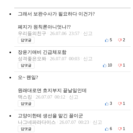
그래서 보완수사가 필요하다 이건가?
폐지가 원칙론아니엇나??
우리들의친구
26.07.06 23:57
신고
5
2
답댓글
장윤기애비 긴급체포함
성격좋은오퐈
26.07.07 00:03
신고
10
1
답댓글
오~ 왠일?
원래대로면 흐지부지 끝날일인데
맥스킹
26.07.07 00:12
신고
3
1
답댓글
고양이한테 생선을 맡긴 꼴이군
나그네파라다이스
26.07.07 00:23
신고
6
1
답댓글