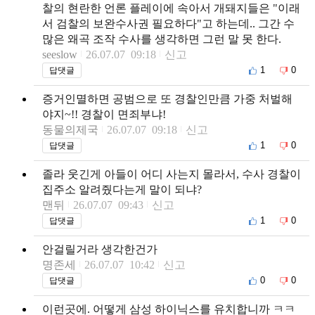
찰의 현란한 언론 플레이에 속아서 개돼지들은 "이래
서 검찰의 보완수사권 필요하다"고 하는데.. 그간 수
많은 왜곡 조작 수사를 생각하면 그런 말 못 한다.
seeslow
26.07.07 09:18
신고
1
0
답댓글
증거인멸하면 공범으로 또 경찰인만큼 가중 처벌해
야지~!! 경찰이 면죄부냐!
동물의제국
26.07.07 09:18
신고
1
0
답댓글
졸라 웃긴게 아들이 어디 사는지 몰라서, 수사 경찰이
집주소 알려줬다는게 말이 되냐?
맨뒤
26.07.07 09:43
신고
1
0
답댓글
안걸릴거라 생각한건가
명존세
26.07.07 10:42
신고
0
0
답댓글
이런곳에. 어떻게 삼성 하이닉스를 유치합니까 ㅋㅋ