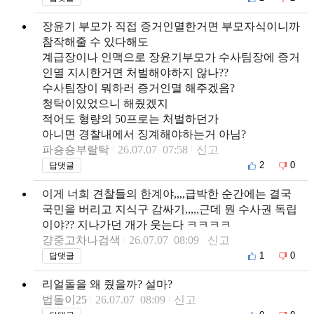
장윤기 부모가 직접 증거인멸한거면 부모자식이니까
참작해줄 수 있다해도
계급장이나 인맥으로 장윤기부모가 수사팀장에 증거
인멸 지시한거면 처벌해야하지 않나??
수사팀장이 뭐하러 증거인멸 해주겠음?
청탁이있었으니 해줬겠지
적어도 형량의 50프로는 처벌하던가
아니면 경찰내에서 징계해야하는거 아님?
파숑숑부랄탁
26.07.07 07:58
신고
2
0
답댓글
이게 너희 견찰들의 한계야,,,,급박한 순간에는 결국
국민을 버리고 지식구 감싸기,,,,,근데 뭔 수사권 독립
이야?? 지나가던 개가 웃는다 ㅋㅋㅋㅋ
걍중고차나검색
26.07.07 08:09
신고
1
0
답댓글
리얼돌을 왜 줬을까? 설마?
법돌이25
26.07.07 08:09
신고