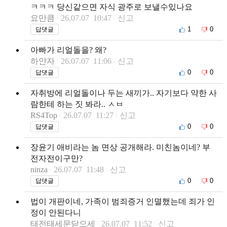
ㅋㅋㅋ 당신같으면 자식 광주로 보낼수있나요
요만큼
26.07.07 10:47
신고
1
0
답댓글
아빠가 리얼돌을? 왜?
하얀자
26.07.07 11:06
신고
0
0
답댓글
자취방에 리얼돌이나 두는 새끼가.. 자기보다 약한 사
람한테 하는 짓 봐라.. ㅅㅂ
RS4Top
26.07.07 11:27
신고
0
0
답댓글
장윤기 애비라는 놈 면상 공개해라. 미친놈이네? 부
전자전이구만?
ninza
26.07.07 11:48
신고
0
0
답댓글
법이 개판이네, 가족이 범죄증거 인멸했는데 죄가 인
정이 안된다니
태전태세문닫으세
26.07.07 11:52
신고