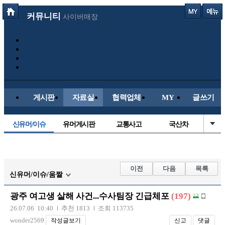
커뮤니티
사이버매장
게시판
자료실
협력업체
MY
글쓰기
신유머/이슈
유머게시판
교통사고
국산차
수입차
내차사진
직찍/특종
자동차사진
후방주의방
레이싱모델
자유사진
군사/무기
이전
다음
목록
신유머/이슈/움짤
트럭/버스
항공/해운/철도
올드카/추억
오토바이
광주 여고생 살해 사건...수사팀장 긴급체포
(197)
장착시공사진
26.07.06 10:40
추천 1813
조회 113735
wonder2569
작성글보기
신고
댓글