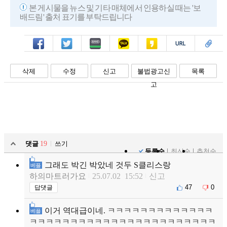
241
본 게시물을 뉴스 및 기타 매체에서 인용하실 때는 '보
배드림' 출처 표기를 부탁드립니다
페북
트윗
밴드
카톡
카스
복사
스크랩
삭제
수정
신고
불법광고신
목록
고
댓글
19
쓰기
등록순
최신순
추천순
그래도 박긴 박았네 것두 S클리스랑
베플
하의마트러가요
25.07.02 15:52
신고
47
0
답댓글
이거 역대급이네. ㅋㅋㅋㅋㅋㅋㅋㅋㅋㅋㅋㅋㅋ
베플
ㅋㅋㅋㅋㅋㅋㅋㅋㅋㅋㅋㅋㅋㅋㅋㅋㅋㅋㅋㅋㅋㅋㅋ