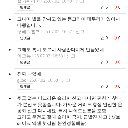
즐거워리어
25.07.02 16:49
신고
6
0
답댓글
그나마 별을 감싸고 있는 동그라미 테두리가 있어서
다행입니다.
구해줘홈즈
25.07.02 16:57
신고
0
0
답댓글
그래도 혹시 모르니 사람안다치게 만들었네
아크뷰
25.07.02 16:58
신고
0
0
답댓글
진짜 박았네
giloc
25.07.02 16:58
신고
0
0
답댓글
뒷굽 없는 미끄러운 슬리퍼 신고 다니면 편한거 찾다
가 본전도 못뽑습니다. 가까운 거리도 항상 안전한 운
동화 신고 다니세요. 특히 나이드신분들 포함.
그리고 운전도 절대 슬리퍼 금지. 급발진 사고 남.(브
레이크 엑셀 햇갈림-본인경험해봄)