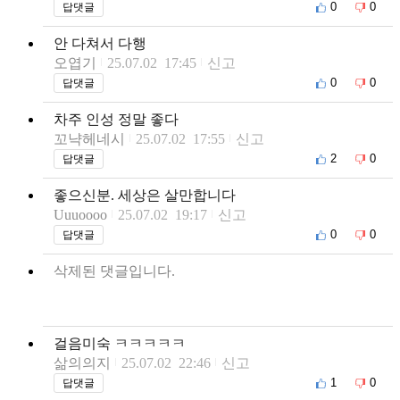
0
0
답댓글
안 다쳐서 다행
오엽기
25.07.02 17:45
신고
0
0
답댓글
차주 인성 정말 좋다
꼬냑헤네시
25.07.02 17:55
신고
2
0
답댓글
좋으신분. 세상은 살만합니다
Uuuoooo
25.07.02 19:17
신고
0
0
답댓글
삭제된 댓글입니다.
걸음미숙 ㅋㅋㅋㅋㅋ
삶의의지
25.07.02 22:46
신고
1
0
답댓글