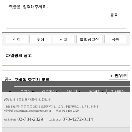
등록
삭제
수정
신고
불법광고신
목록
고
파워링크 광고
맨위로
공지
모바일 중고차 등록
로그인
회원가입
앱설치
PC버전
전체메뉴
(주) 보배네트워크 대표이사: 김보배
서울 양천구 목동동로 233-1 드림타워 11,12층
사업자번호 : 117-81-64543
이메일 bobaedream@bobaedream.co.kr
팩스 02-6499-2329
02-784-2329
070-4272-0114
이용문의
제휴광고