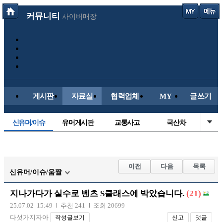
커뮤니티
사이버매장
게시판
자료실
협력업체
MY
글쓰기
신유머/이슈
유머게시판
교통사고
국산차
수입차
내차사진
직찍/특종
자동차사진
후방주의방
레이싱모델
자유사진
군사/무기
이전
다음
목록
신유머/이슈/움짤
트럭/버스
항공/해운/철도
올드카/추억
오토바이
지나가다가 실수로 벤츠 S클래스에 박았습니다.
(21)
장착시공사진
25.07.02 15:49
추천 241
조회 20699
다섯가지자아
작성글보기
신고
댓글