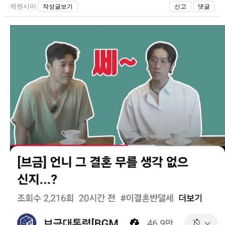
케렌시아
작성글보기
신고
댓글