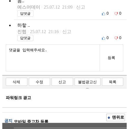
음..
예스어데이
25.07.12 21:09
신고
0
0
답댓글
하핳 ..
진햅
25.07.12 21:16
신고
0
0
답댓글
등록
삭제
수정
신고
불법광고신
목록
고
파워링크 광고
맨위로
공지
모바일 중고차 등록