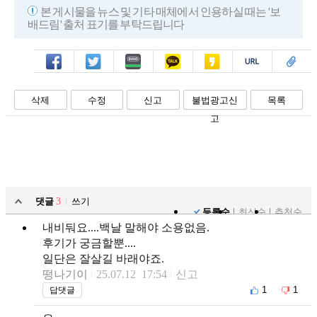
본 게시물을 뉴스 및 기타 매체에서 인용하실 때는 '보
배드림' 출처 표기를 부탁드립니다
페북
트윗
밴드
카톡
카스
복사
스크랩
삭제
수정
신고
불법광고신
목록
고
댓글
3
쓰기
등록순
최신순
추천순
내비둬요....백날 말해야 소용없음.
후기가 궁금할뿐....
일단은 잘살길 바래야죠.
떵나기이
25.07.12 17:54
신고
1
1
답댓글