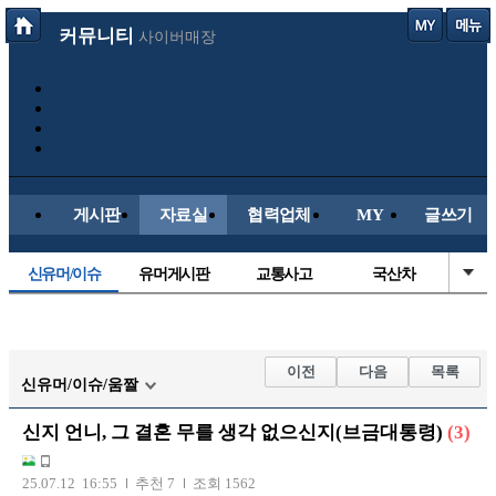
커뮤니티
사이버매장
게시판
자료실
협력업체
MY
글쓰기
신유머/이슈
유머게시판
교통사고
국산차
수입차
내차사진
직찍/특종
자동차사진
후방주의방
레이싱모델
자유사진
군사/무기
이전
다음
목록
신유머/이슈/움짤
트럭/버스
항공/해운/철도
올드카/추억
오토바이
신지 언니, 그 결혼 무를 생각 없으신지(브금대통령)
(3)
장착시공사진
25.07.12 16:55
추천 7
조회 1562