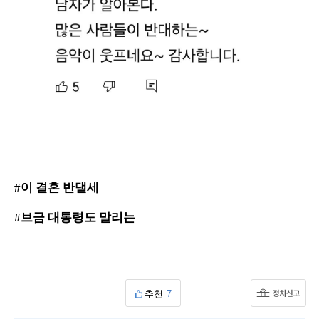
#이 결혼 반댈세
#브금 대통령도 말리는
추천
7