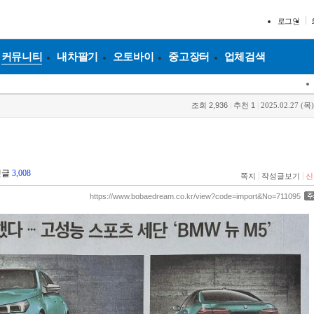
로그인
커뮤니티
내차팔기
오토바이
중고장터
업체검색
조회
2,936
|
추천
1
|
2025.02.27 (목)
댓글
3,008
|
|
쪽지
작성글보기
신
https://www.bobaedream.co.kr/view?code=import&No=711095