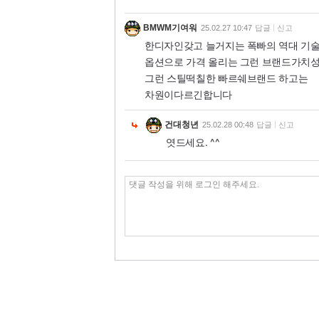
BMWM기여워
25.02.27 10:47
답글
신고
한디자인갖고 늘거지는 폭빠의 역대 기
옵션으로 가격 올리는 그런 브랜드가치
그런 스틸떡칠한 빠르쉐브랜드 하고는
차원이다르긴합니다
건대청년
25.02.28 00:48
답글
신고
엿드세요. ^^