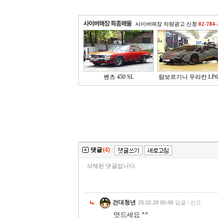
사이버매장 차량광고 신청
02-784-
벤츠 450 SL
람보르기니 우라칸 LP64
댓글
(4)
|
삭제된 댓글입니다.
건대청년
25.02.28 00:48
답글
신고
엿드세요 ^^