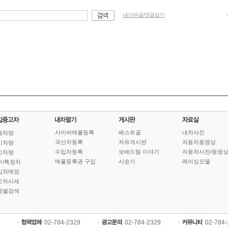
내가쓴글/댓글보기
사이버매물등록
베스트글
내차사진
체차량
국산차등록
자유게시판
자동차동영상
기차량
수입차등록
보배드림 이야기
자동차사진/동영
인차량
매물등록권 구입
시승기
레이싱모델
수/특장차
입차매장
고차시세
종별검색
02-784-2329
02-784-2329
02-784