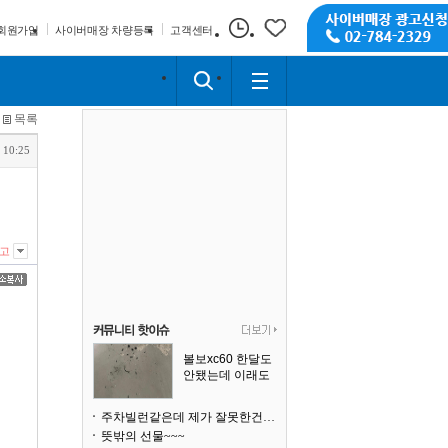
회원가입
사이버매장 차량등록
고객센터
목록
 10:25
고
볼보xc60 한달도
안됐는데 이래도
되나요?
주차빌런같은데 제가 잘못한건가요
뜻밖의 선물~~~