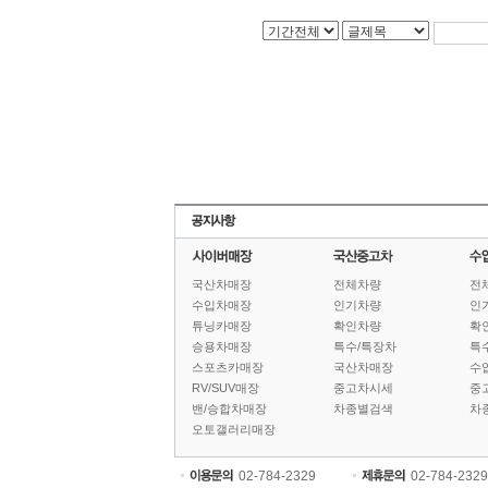
국산차매장
전체차량
전
수입차매장
인기차량
인
튜닝카매장
확인차량
확
승용차매장
특수/특장차
특
스포츠카매장
국산차매장
수
RV/SUV매장
중고차시세
중
밴/승합차매장
차종별검색
차
오토갤러리매장
02-784-2329
02-784-2329