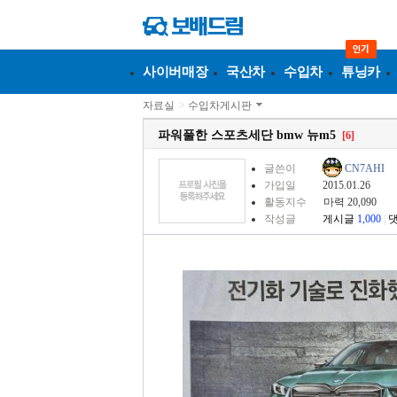
사이버매장
국산차
수입차
튜닝카
자료실
>
수입차게시판
파워풀한 스포츠세단 bmw 뉴m5
[6]
글쓴이
CN7AHI
가입일
2015.01.26
활동지수
마력 20,090
작성글
게시글
1,000
|