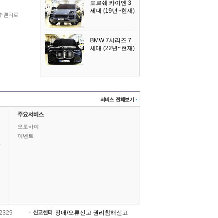
포르쉐 카이엔 3
세대 (19년~현재)
2024년식
BMW 7시리즈 7
세대 (22년~현재)
2025년식
오토바이
이벤트
상
-2329
장애/오류신고
권리침해신고