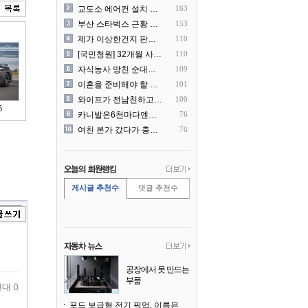
교도소 에어컨 설치 논란....
163
부산 스타벅스 근황 ㅎㄷㄷ
153
제가 이상한건지 판단 부탁드..
110
[국민청원] 32개월 사랑하..
110
자식농사 망친 순대국집 사장..
109
이혼을 준비해야 할 것 같습..
101
와이프가 전남친하고 해외여행..
100
5
카니발은6천마다엔진점검을해야..
76
여친 본가 갔다가 충격 먹은..
76
게시글 추천수
댓글 추천수
공장에서 못 만드는
부품
대 0
3D 프린팅으로 찍
어낸다
포드 보급형 전기 픽업, 이름은 `패덤`