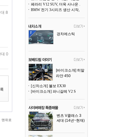
페라리 V12 SUV, 더욱 사나운 얼굴로 돌아온다
BMW 전기 3시리즈 생산 시작, 뮌헨 공장은 전기차 전용으로 전환
대 8
경차에스틱
대 0
[바이크소개] 히말
라얀 450
[신차소개] 볼보 EX30
[바이크소개] 파니갈레 V2 S
벤츠 V클래스 3
맨위로
세대 (14년~현재)
2023년식