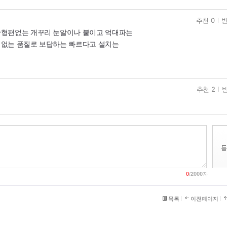
추천 0
반
술형편없는 개꾸리 눈알이나 붙이고 억대파는
성없는 품질로 보답하는 빠르다고 설치는
추천 2
반
0
/
2000
자
목록
이전페이지