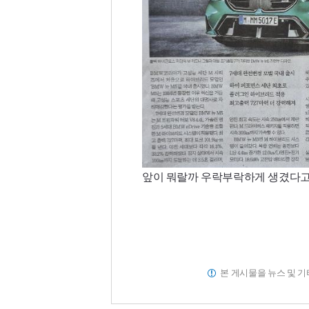
앞이 뭐랄까 우락부락하게 생겼다고
본 게시물을 뉴스 및 