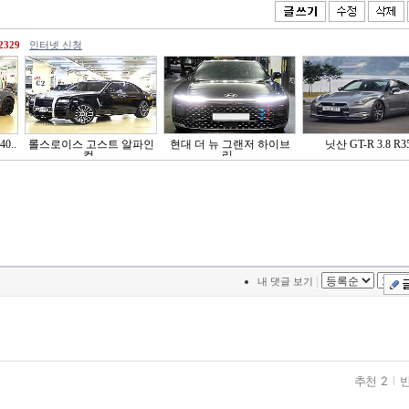
2329
인터넷 신청
0..
롤스로이스 고스트 알파인
현대 더 뉴 그랜저 하이브
닛산 GT-R 3.8 R3
컬..
리..
|
내 댓글 보기
추천 2
반