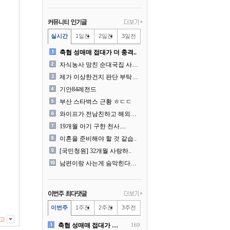
실시간
1일전
2일전
3일전
축협 성매매 접대가 더 충격..
자식농사 망친 순대국집 사장..
제가 이상한건지 판단 부탁드..
기안84레전드
부산 스타벅스 근황 ㅎㄷㄷ
와이프가 전남친하고 해외여행..
19개월 아기 구한 천사....
이혼을 준비해야 할 것 같습..
[국민청원] 32개월 사랑하..
남편이랑 사는게 숨막힌다는 ..
이번주
1주전
2주전
3주전
고
축협 성매매 접대가 더 충격..
169