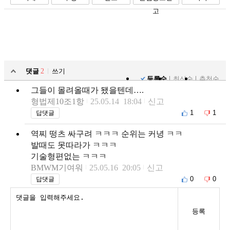
고
댓글
2
쓰기
등록순
최신순
추천순
그들이 몰려올때가 됐을텐데….
형법제10조1항
25.05.14 18:04
신고
1
1
답댓글
역찌 떵츠 싸구려 ㅋㅋㅋ 순위는 커녕 ㅋㅋ
발때도 못따라가 ㅋㅋㅋ
기술형편없는 ㅋㅋㅋ
BMWM기여워
25.05.16 20:05
신고
0
0
답댓글
등록