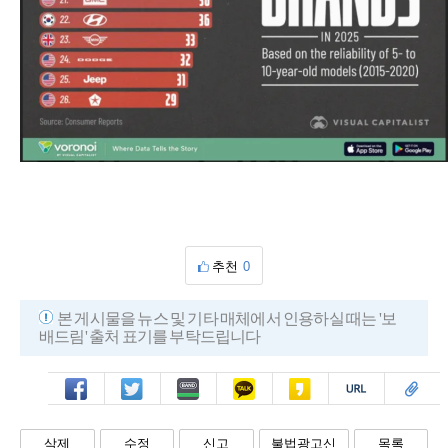
추천
0
본 게시물을 뉴스 및 기타 매체에서 인용하실 때는 '보
배드림' 출처 표기를 부탁드립니다
페북
트윗
밴드
카톡
카스
복사
스크랩
삭제
수정
신고
불법광고신
목록