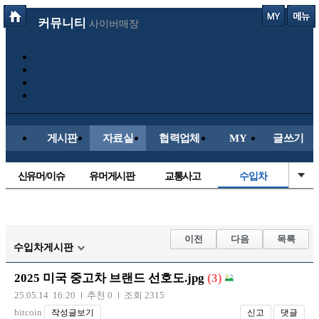
커뮤니티
사이버매장
게시판
자료실
협력업체
MY
글쓰기
신유머/이슈
유머게시판
교통사고
수입차
국산차
내차사진
직찍/특종
자동차사진
후방주의방
레이싱모델
자유사진
군사/무기
이전
다음
목록
수입차게시판
트럭/버스
항공/해운/철도
올드카/추억
오토바이
2025 미국 중고차 브랜드 선호도.jpg
(3)
장착시공사진
25.05.14 16:20
추천 0
조회 2315
bitcoin
작성글보기
신고
댓글