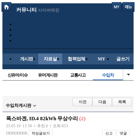
커뮤니티
사이버매장
게시판
자료실
협력업체
MY
글쓰기
신유머/이슈
유머게시판
교통사고
수입차
국산차
내차사진
직찍/특종
자동차사진
후방주의방
레이싱모델
자유사진
군사/무기
이전
다음
목록
수입차게시판
트럭/버스
항공/해운/철도
올드카/추억
오토바이
폭스바겐, ID.4 82kWh 무상수리
(2)
장착시공사진
25.05.19 15:50
추천 0
조회 853
DDDDDDDE
작성글보기
신고
댓글