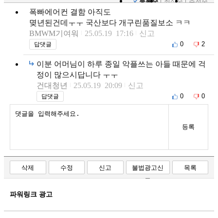
등록순
최신순
추천순
폭빠에어컨 결함 아직도
몆년된건데ㅜㅜ 국산보다 개구린품질보소 ㅋㅋ
BMWM기여워
25.05.19 17:16
신고
0
2
답댓글
이분 어머님이 하루 종일 악플쓰는 아들 때문에 걱
정이 많으시답니다 ㅜㅜ
건대청년
25.05.19 20:09
신고
0
0
답댓글
등록
삭제
수정
신고
불법광고신
목록
고
파워링크 광고