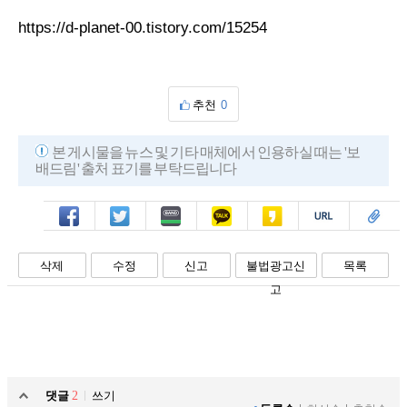
https://d-planet-00.tistory.com/15254
추천
0
본 게시물을 뉴스 및 기타 매체에서 인용하실 때는 '보
배드림' 출처 표기를 부탁드립니다
페북
트윗
밴드
카톡
카스
복사
스크랩
삭제
수정
신고
불법광고신
목록
고
댓글
2
쓰기