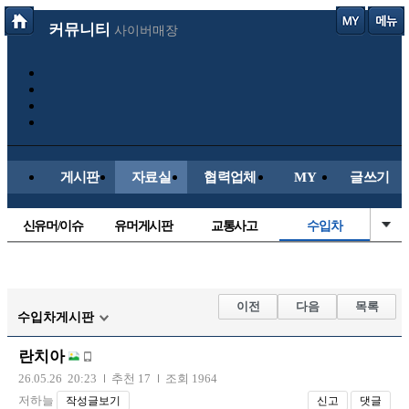
커뮤니티
사이버매장
게시판
자료실
협력업체
MY
글쓰기
신유머/이슈
유머게시판
교통사고
수입차
국산차
내차사진
직찍/특종
자동차사진
후방주의방
레이싱모델
자유사진
군사/무기
이전
다음
목록
수입차게시판
트럭/버스
항공/해운/철도
올드카/추억
오토바이
란치아
장착시공사진
26.05.26 20:23
추천 17
조회 1964
저하늘
작성글보기
신고
댓글