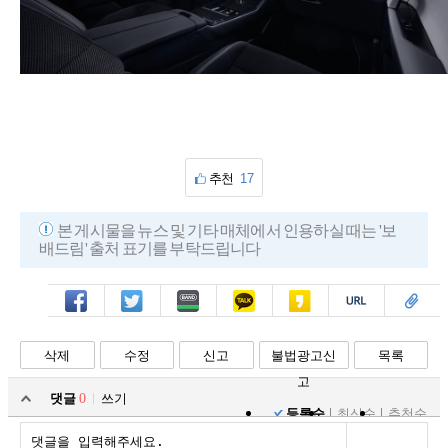
추천
17
본 게시물을 뉴스 및 기타 매체에서 인용하실 때는 '보
배드림' 출처 표기를 부탁드립니다
페북
트윗
밴드
카톡
카스
복사
스크랩
삭제
수정
신고
불법광고신
목록
고
댓글
0
쓰기
등록순
최신순
추천순