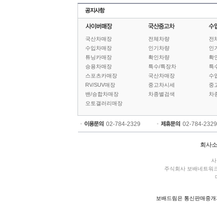
국산차매장
전체차량
전
수입차매장
인기차량
인
튜닝카매장
확인차량
확
승용차매장
특수/특장차
특
스포츠카매장
국산차매장
수
RV/SUV매장
중고차시세
중
밴/승합차매장
차종별검색
차
오토갤러리매장
02-784-2329
02-784-2329
회사
사
주식회사 보배네트워
보배드림은 통신판매중개자