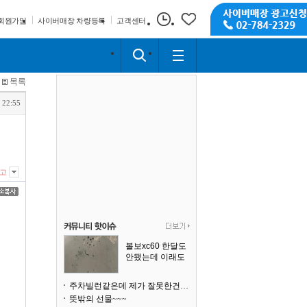
회원가입
사이버매장 차량등록
고객센터
목록
 22:55
고
볼보xc60 한달도
안됐는데 이래도
되나요?
주차빌런같은데 제가 잘못한건가요
뜻밖의 선물~~~