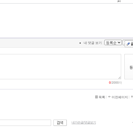
리..
|
내 댓글 보기
0
/
2000
자
목록
이전페이지
내가쓴글/댓글보기