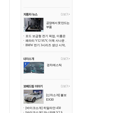
공장에서 못 만드는
부품
3D 프린팅으로 찍
어낸다
포드 보급형 전기 픽업, 이름은 `패덤`
페라리 V12 SUV, 더욱 사나운 얼굴로 돌아온다
BMW 전기 3시리즈 생산 시작, 뮌헨 공장은 전기차 전용으로 전환
경차에스틱
[신차소개] 볼보
EX30
[바이크소개] 히말라얀 450
[바이크소개] 파니갈레 V2 S