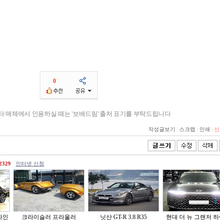
0
기타 매체에서 인용하실 때는 '보배드림' 출처 표기를 부탁드립니다
작성글보기
|
스크랩
|
인쇄
|
신
2329
인터넷 신청
파인
크라이슬러 프라울러
닛산 GT-R 3.8 R35
현대 더 뉴 그랜저 