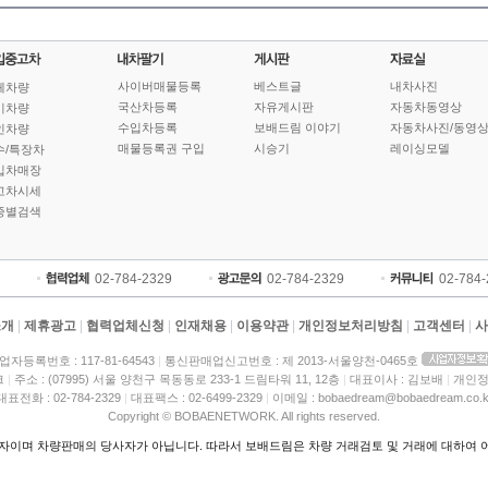
사이버매물등록
베스트글
내차사진
체차량
국산차등록
자유게시판
자동차동영상
기차량
수입차등록
보배드림 이야기
자동차사진/동영
인차량
매물등록권 구입
시승기
레이싱모델
수/특장차
입차매장
고차시세
종별검색
02-784-2329
02-784-2329
02-784
소개
|
제휴광고
|
협력업체신청
|
인재채용
|
이용약관
|
개인정보처리방침
|
고객센터
|
사
업자등록번호 : 117-81-64543
|
통신판매업신고번호 : 제 2013-서울양천-0465호
크
|
주소 : (07995) 서울 양천구 목동동로 233-1 드림타워 11, 12층
|
대표이사 : 김보배
|
개인정
대표전화 : 02-784-2329
|
대표팩스 : 02-6499-2329
|
이메일 : bobaedream@bobaedream.co.k
Copyright © BOBAENETWORK. All rights reserved.
이며 차량판매의 당사자가 아닙니다. 따라서 보배드림은 차량 거래검토 및 거래에 대하여 어