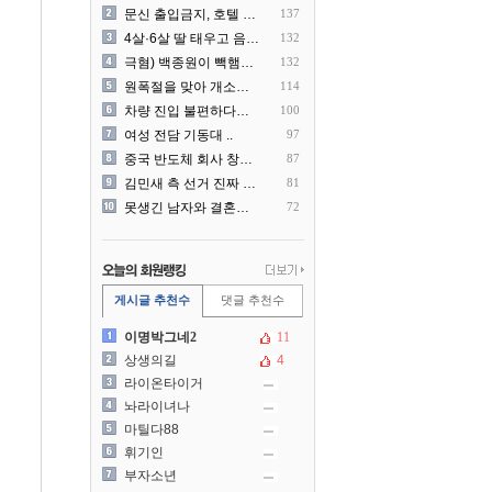
문신 출입금지, 호텔 헬스장..
137
4살·6살 딸 태우고 음주운..
132
극혐) 백종원이 빽햄과 함께..
132
원폭절을 맞아 개소리를 늘어..
114
차량 진입 불편하다고 도로 ..
100
여성 전담 기동대 ..
97
중국 반도체 회사 창신메모리..
87
김민새 측 선거 진짜 더럽게..
81
못생긴 남자와 결혼해서 후회..
72
게시글 추천수
댓글 추천수
이명박그네2
11
상생의길
4
라이온타이거
놔라이녀나
마틸다88
휘기인
부자소년