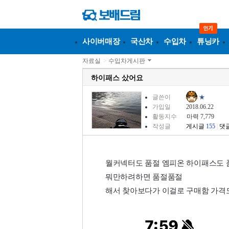
사이버매장
국산차
수입차
튜닝카
자료실
>
수입차게시판
하이패스 샀어요
글쓴이
★
가입일
2018.06.22
활동지수
마력 7,779
작성글
게시글
155
|
댓
월커넥터도 품절 엠피온 하이패스도 
뭐만하려하면 품절품절
해서 찾아보다가 이걸로 구매함 가격도