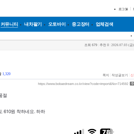
로그인
커뮤니티
내차팔기
오토바이
중고장터
업체검색
조회
679
|
추천
0
|
2026.07.03 (금)
글
1,320
|
|
쪽지
작성글보기
신
https://www.bobaedream.co.kr/view?code=import&No=714592
품절
 610원 착하네요. 하하