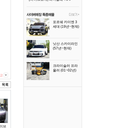
포르쉐 카이엔 3
세대 (19년~현재)
2024년식
닛산 스카이라인
(57년~현재)
1996년식
크라이슬러 프라
울러 (01~02년)
2002년식
고
하이브