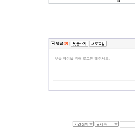
컬..
댓글
(0)
|