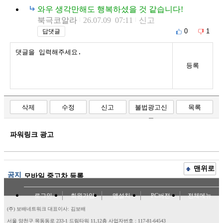
와우 생각만해도 행복하셨을 것 같습니다!
북극코알라
26.07.09 07:11
신고
0
1
답댓글
등록
삭제
수정
신고
불법광고신
목록
고
파워링크 광고
맨위로
공지
모바일 중고차 등록
로그인
회원가입
앱설치
PC버전
전체메뉴
(주) 보배네트워크 대표이사: 김보배
서울 양천구 목동동로 233-1 드림타워 11,12층
사업자번호 : 117-81-64543