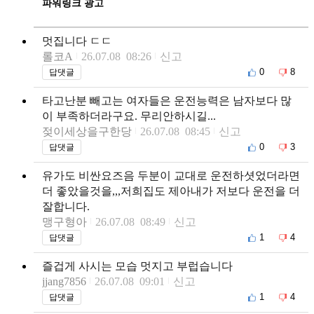
파워링크 광고
멋집니다 ㄷㄷ
롤코A
26.07.08 08:26
신고
0
8
답댓글
타고난분 빼고는 여자들은 운전능력은 남자보다 많
이 부족하더라구요. 무리안하시길...
젖이세상을구한당
26.07.08 08:45
신고
0
3
답댓글
유가도 비싼요즈음 두분이 교대로 운전하셧었더라면
더 좋았을것을,,,저희집도 제아내가 저보다 운전을 더
잘합니다.
맹구형아
26.07.08 08:49
신고
1
4
답댓글
즐겁게 사시는 모습 멋지고 부럽습니다
jjang7856
26.07.08 09:01
신고
1
4
답댓글