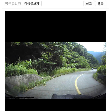
북극코알라
작성글보기
신고
댓글