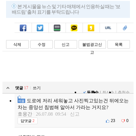
본 게시물을 뉴스 및 기타 매체에서 인용하실 때는 '보
배드림' 출처 표기를 부탁드립니다
페북
트윗
밴드
카톡
카스
복사
스크랩
삭제
수정
신고
불법광고신
목록
고
댓글
17
쓰기
등록순
최신순
추천순
도로에 저리 세워놓고 사진찍고있는건 뒤에오는
베플
차는 중앙선 침범해 알아서 가라는 거지요?
호웅간
26.07.08 09:54
신고
23
0
답댓글
2