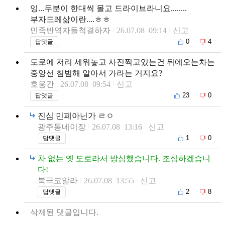
잉...두분이 한대씩 몰고 드라이브라니요........
부자드레삶이란....ㅎㅎ
민족반역자들척결하자
26.07.08 09:14
신고
0
4
답댓글
도로에 저리 세워놓고 사진찍고있는건 뒤에오는차는
중앙선 침범해 알아서 가라는 거지요?
호웅간
26.07.08 09:54
신고
23
0
답댓글
진심 민폐아닌가 ㄹㅇ
광주동네이장
26.07.08 13:16
신고
1
0
답댓글
차 없는 옛 도로라서 방심했습니다. 조심하겠습니
다!
북극코알라
26.07.08 13:55
신고
2
8
답댓글
삭제된 댓글입니다.