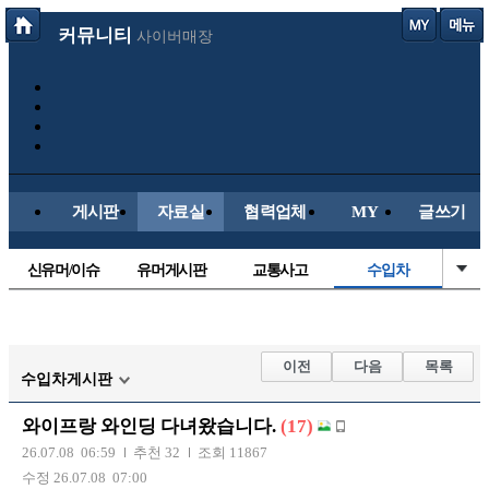
커뮤니티
사이버매장
게시판
자료실
협력업체
MY
글쓰기
신유머/이슈
유머게시판
교통사고
수입차
국산차
내차사진
직찍/특종
자동차사진
후방주의방
레이싱모델
자유사진
군사/무기
이전
다음
목록
수입차게시판
트럭/버스
항공/해운/철도
올드카/추억
오토바이
와이프랑 와인딩 다녀왔습니다.
(17)
장착시공사진
26.07.08 06:59
추천 32
조회 11867
수정 26.07.08 07:00