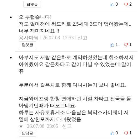
0
2
답댓글
오 부럽습니다!
저도 얼마전에 써드카로 2.5세대 3도어 업어왔는데..
너무 재미지네요 !!
용사마뉨
26.07.08 17:53
신고
1
1
답댓글
아부지도 저랑 같은차로 계약하셨었는데 취소하셔서
아쉬웠어요 같은차타고 같이 다닐 수 있었는데 말이
쥬
두분이서 같은차로 함께 다니시는거 보니 좋네요.
지금와이프랑 한창 연애하던 시절 차타고 전국을 돌
아댕기던때가 떠오르네요.
하루는 자유로휴게소 다음날은 북악스카이웨이 저
밑에 삼천포까지 다녀왔었음
★
26.07.08 23:05
신고
0
1
답댓글