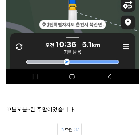
꼬불꼬불~한 주말이었습니다.
추천
32