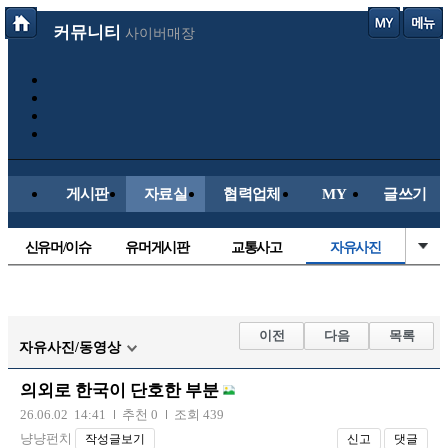
커뮤니티
사이버매장
게시판
자료실
협력업체
MY
글쓰기
신유머/이슈
유머게시판
교통사고
자유사진
국산차
수입차
내차사진
직찍/특종
자동차사진
후방주의방
레이싱모델
군사/무기
이전
다음
목록
자유사진/동영상
트럭/버스
항공/해운/철도
올드카/추억
오토바이
의외로 한국이 단호한 부분
장착시공사진
26.06.02 14:41
추천 0
조회 439
냥냥펀치
작성글보기
신고
댓글