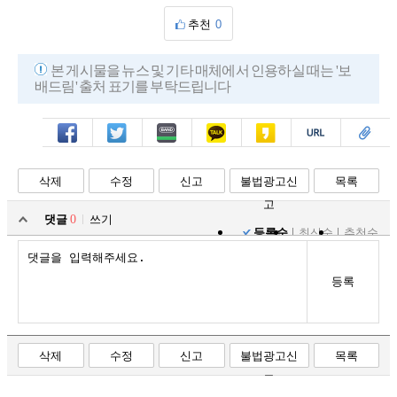
추천
0
본 게시물을 뉴스 및 기타 매체에서 인용하실 때는 '보
배드림' 출처 표기를 부탁드립니다
페북
트윗
밴드
카톡
카스
복사
스크랩
삭제
수정
신고
불법광고신
목록
고
댓글
0
쓰기
등록순
최신순
추천순
등록
삭제
수정
신고
불법광고신
목록
고