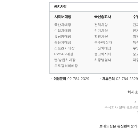
국산차매장
전체차량
전
수입차매장
인기차량
인
튜닝카매장
확인차량
확
승용차매장
특수/특장차
특
스포츠카매장
국산차매장
수
RV/SUV매장
중고차시세
중
밴/승합차매장
차종별검색
차
오토갤러리매장
02-784-2329
02-784-2329
회사
사
주식회사 보배네트워
보배드림은 통신판매중개자