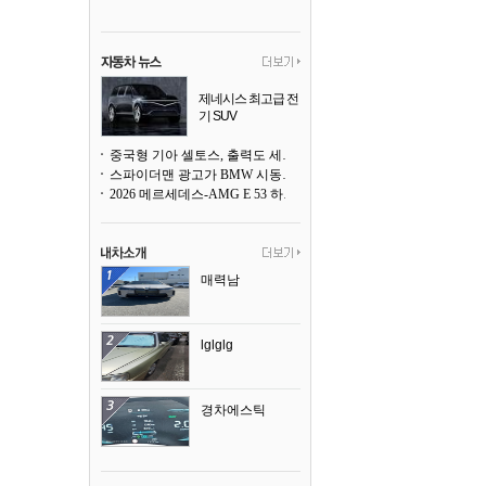
제네시스 최고급 전
기 SUV
곧 베일을 벗는다
중국형 기아 셀토스, 출력도 세지고 27인치 초대형 디스플레이까지
스파이더맨 광고가 BMW 시동화면을 점령하다, 오너들은 불만
2026 메르세데스-AMG E 53 하이브리드 왜건 시승기
매력남
lglglg
경차에스틱