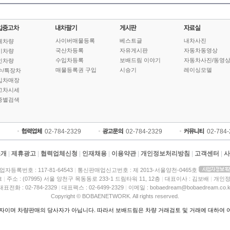
사이버매물등록
베스트글
내차사진
체차량
국산차등록
자유게시판
자동차동영상
기차량
수입차등록
보배드림 이야기
자동차사진/동영
인차량
매물등록권 구입
시승기
레이싱모델
수/특장차
입차매장
고차시세
종별검색
02-784-2329
02-784-2329
02-784
소개
|
제휴광고
|
협력업체신청
|
인재채용
|
이용약관
|
개인정보처리방침
|
고객센터
|
사
업자등록번호 : 117-81-64543
|
통신판매업신고번호 : 제 2013-서울양천-0465호
크
|
주소 : (07995) 서울 양천구 목동동로 233-1 드림타워 11, 12층
|
대표이사 : 김보배
|
개인정
대표전화 : 02-784-2329
|
대표팩스 : 02-6499-2329
|
이메일 : bobaedream@bobaedream.co.k
Copyright © BOBAENETWORK. All rights reserved.
이며 차량판매의 당사자가 아닙니다. 따라서 보배드림은 차량 거래검토 및 거래에 대하여 어