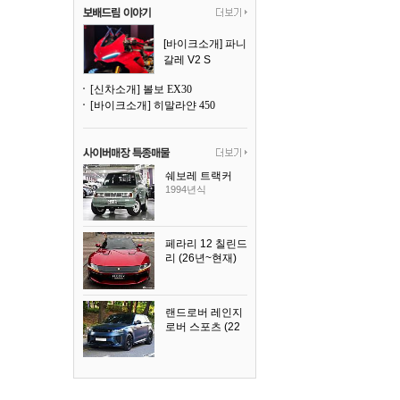
[바이크소개] 파니
갈레 V2 S
[신차소개] 볼보 EX30
[바이크소개] 히말라얀 450
쉐보레 트랙커
1994년식
페라리 12 칠린드
리 (26년~현재)
2025년식
랜드로버 레인지
로버 스포츠 (22
년~현재)
2025년식