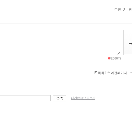
추천 0
반
0
/
2000
자
목록
이전페이지
내가쓴글/댓글보기