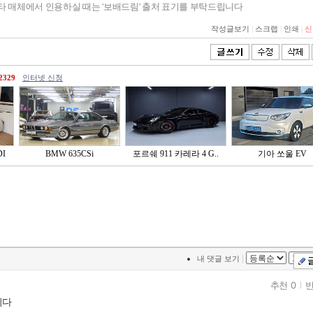
기타 매체에서 인용하실 때는 '보배드림' 출처 표기를 부탁드립니다
작성글보기
|
스크랩
|
인쇄
|
신
2329
인터넷 신청
I
BMW 635CSi
포르쉐 911 카레라 4 G..
기아 쏘울 EV
|
내 댓글 보기
추천 0
반
니다