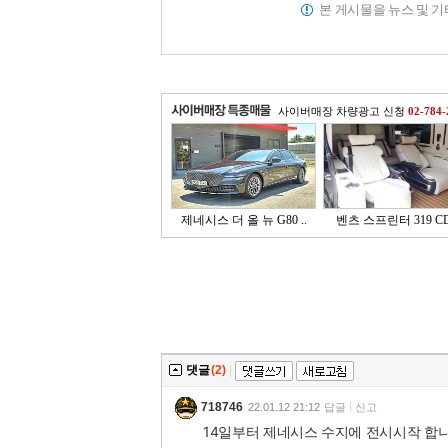
본 게시물을 뉴스 및 
사이버매장 차량광고 신청
02-784-
제네시스 더 올 뉴 G80 ..
벤츠 스프린터 319 CD
댓글
(2)
|
718746
22.01.12 21:12
답글
신고
14일부터 제네시스 수지에 전시시작 합