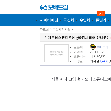
사이버매장
국산차
수입차
튜닝카
자료실
>
국산차게시판
현대모터스튜디오에 g90전시되어 있나요?
글쓴이
보배조아
가입일
2011.11.02
활동지수
마력 85,930
작성글
게시글
1,443
|
서울 이나 고양 현대모터스튜디오에 