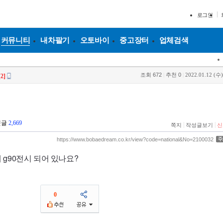
로그인
커뮤니티
내차팔기
오토바이
중고장터
업체검색
조회
672
|
추천
0
|
2022.01.12 (수)
[2]
댓글
2,669
|
|
쪽지
작성글보기
신
https://www.bobaedream.co.kr/view?code=national&No=2100032
g90전시 되어 있나요?
0