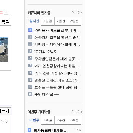
고
실시간
1일전
2일전
3일전
와이프가 어느순간 부터 배달..
하하와의 결혼을 확신한 순간
책임없는 쾌락이란 말에 빡친..
'고기와 수박&..
주차빌런같은데 제가 잘못한건..
이게 인천공항이라는게 믿겨지..
의식 잃은 여성 살리려다 성..
열흘전 군대간 아들 소포(가..
호주도 무슬림 한테 점령 당..
뜻밖의 선물~~~
이번주
1주전
2주전
3주전
대 0
회사동료랑 내기를 했습니다
696