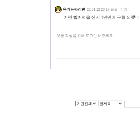
욱기는짜장면
22.01.12 23:17
답글
신고
이런 빌어먹을 산지 1년만에 구형 되뿟네