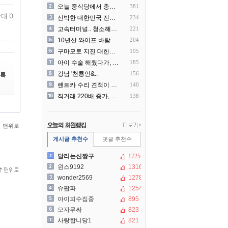
오늘 중식당에서 충격 목격담
381
대 0
신박한 대한민국 진상 근황
234
고속터미널.. 청소해주시는..
221
10년산 와이프 바람나서 이..
204
구마모토 지진 대한항공 생수..
195
아이 수술 해줬다가, 부모에..
185
강남 '천룡인&..
156
렌트카 수리 견적이 과한 것..
140
직거래 220배 증가, 공인..
138
맨위로
게시글 추천수
댓글 추천수
달리는신짱구
1725
윈스9192
1316
wonder2569
1278
슈팝파
1254
아이피수집중
895
모자무싸
823
사랑합니당1
821