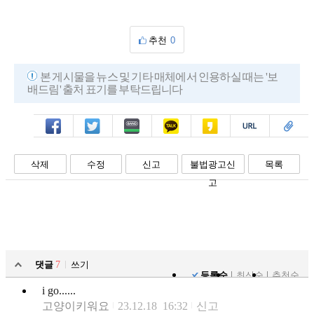
추천
0
본 게시물을 뉴스 및 기타 매체에서 인용하실 때는 '보
배드림' 출처 표기를 부탁드립니다
페북
트윗
밴드
카톡
카스
복사
스크랩
삭제
수정
신고
불법광고신
목록
고
댓글
7
쓰기
등록순
최신순
추천순
i go......
고양이키워요
23.12.18 16:32
신고