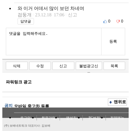
와 이거 어데서 많이 보던 차네여
검둥개
23.12.18 17:06
신고
0
0
답댓글
등록
삭제
수정
신고
불법광고신
목록
고
파워링크 광고
맨위로
공지
모바일 중고차 등록
로그인
회원가입
앱설치
PC버전
전체메뉴
(주) 보배네트워크 대표이사: 김보배