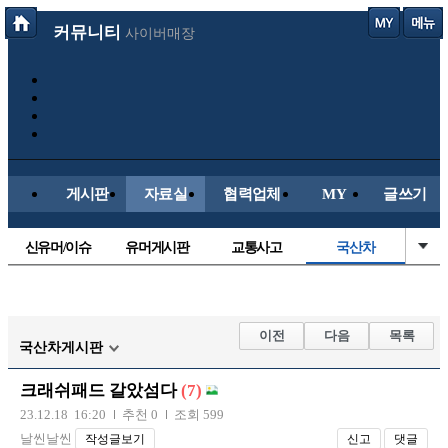
커뮤니티
사이버매장
게시판
자료실
협력업체
MY
글쓰기
신유머/이슈
유머게시판
교통사고
국산차
수입차
내차사진
직찍/특종
자동차사진
후방주의방
레이싱모델
자유사진
군사/무기
이전
다음
목록
국산차게시판
트럭/버스
항공/해운/철도
올드카/추억
오토바이
크래쉬패드 갈았섬다
(7)
장착시공사진
23.12.18 16:20
추천 0
조회 599
날씬날씬
작성글보기
신고
댓글