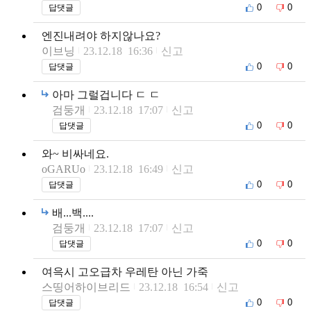
0
0
답댓글
엔진내려야 하지않나요?
이브닝
23.12.18 16:36
신고
0
0
답댓글
아마 그럴겁니다 ㄷ ㄷ
검둥개
23.12.18 17:07
신고
0
0
답댓글
와~ 비싸네요.
oGARUo
23.12.18 16:49
신고
0
0
답댓글
배...백....
검둥개
23.12.18 17:07
신고
0
0
답댓글
여윽시 고오급차 우레탄 아닌 가죽
스띵어하이브리드
23.12.18 16:54
신고
0
0
답댓글