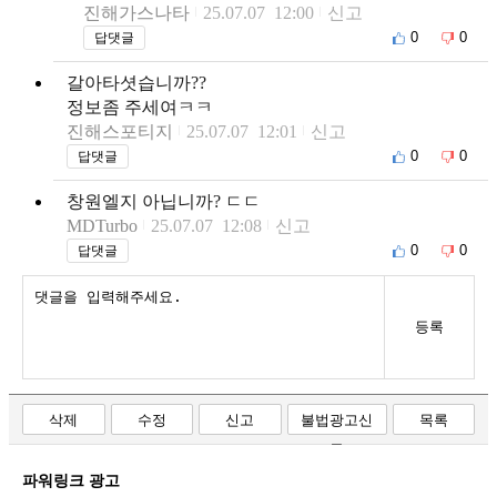
진해가스나타
25.07.07 12:00
신고
0
0
답댓글
갈아타셧습니까??
정보좀 주세여ㅋㅋ
진해스포티지
25.07.07 12:01
신고
0
0
답댓글
창원엘지 아닙니까? ㄷㄷ
MDTurbo
25.07.07 12:08
신고
0
0
답댓글
등록
삭제
수정
신고
불법광고신
목록
고
파워링크 광고