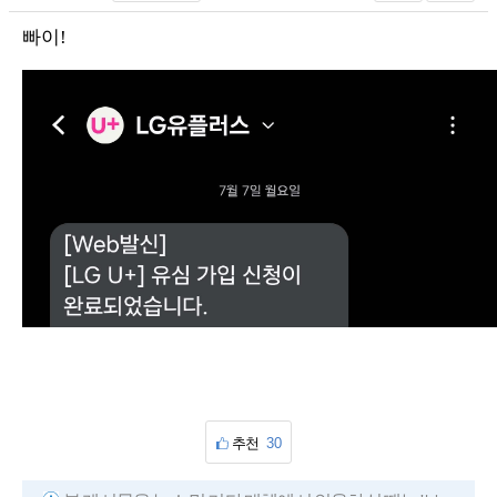
빠이!
추천
30