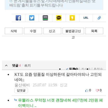
본 게시물을 뉴스 및 기타 매체에서 인용하실 때는 '보
배드림' 출처 표기를 부탁드립니다
페북
트윗
밴드
카톡
카스
복사
스크랩
삭제
수정
신고
불법광고신
목록
고
댓글
4
쓰기
등록순
최신순
추천순
KT도 요즘 망품질 이상하든데 갈아타야되나 고민되
네여;;
울산쉐비
25.07.07 11:59
신고
0
0
답댓글
유뿔라스 무약정 너겟 괜찮네혀 4만7천에 2만원 페
이백이니 ..