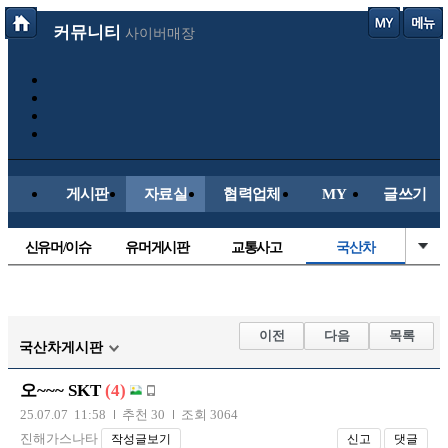
커뮤니티
사이버매장
게시판
자료실
협력업체
MY
글쓰기
신유머/이슈
유머게시판
교통사고
국산차
수입차
내차사진
직찍/특종
자동차사진
후방주의방
레이싱모델
자유사진
군사/무기
이전
다음
목록
국산차게시판
트럭/버스
항공/해운/철도
올드카/추억
오토바이
오~~~ SKT
(4)
장착시공사진
25.07.07 11:58
추천 30
조회 3064
진해가스나타
작성글보기
신고
댓글