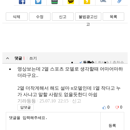
페북
트윗
밴드
카톡
카스
복사
스크랩
삭제
수정
신고
불법광고신
목록
고
댓글
1
쓰기
등록순
최신순
추천순
영상보는데 2열 스포츠 모델로 생각할때 어마어마하
더라구요..
2열 더작게해서 해도 설마 n모델인데 1열 작다고 누
가 사냐고 말할 사람도 없을듯한디 아쉽
기라등등
25.07.10 22:15
신고
0
0
답댓글
등록