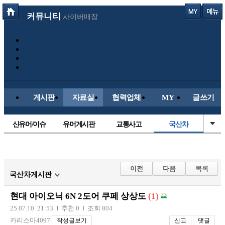
커뮤니티
사이버매장
게시판
자료실
협력업체
MY
글쓰기
신유머/이슈
유머게시판
교통사고
국산차
수입차
내차사진
직찍/특종
자동차사진
후방주의방
레이싱모델
자유사진
군사/무기
이전
다음
목록
국산차게시판
트럭/버스
항공/해운/철도
올드카/추억
오토바이
현대 아이오닉 6N 2도어 쿠페 상상도
(1)
장착시공사진
25.07.10 21:53
추천 0
조회 804
카리스마4097
작성글보기
신고
댓글