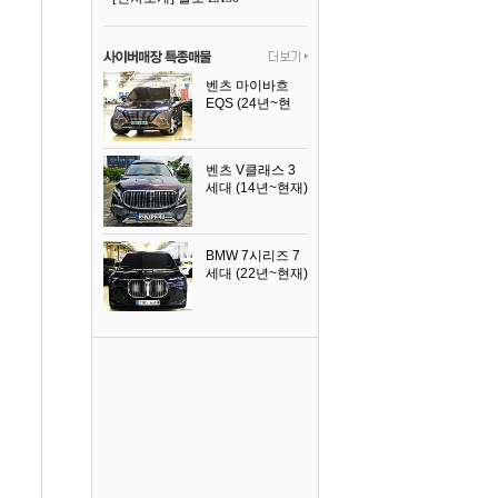
벤츠 마이바흐
EQS (24년~현
재)
2024년식
벤츠 V클래스 3
세대 (14년~현재)
2023년식
BMW 7시리즈 7
세대 (22년~현재)
2025년식