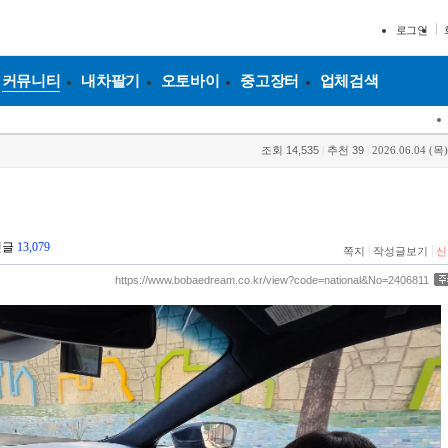
로그인
커뮤니티
내차팔기
오토바이
중고장터
업체검색
조회
14,535
|
추천
39
|
2026.06.04 (목)
드
댓글
13,079
|
|
쪽지
작성글보기
신
https://www.bobaedream.co.kr/view?code=national&No=2406811