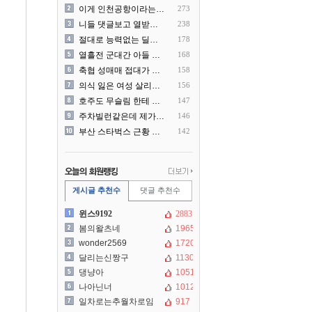
이게 인천공항이라는게 믿겨지..
273
니들 댓글보고 열받아서 집구..
238
절대로 능력없는 딜러를 쓰지..
178
열흘전 군대간 아들 소포(가..
168
축협 성매매 접대가 더 충격..
158
의식 잃은 여성 살리려다 성..
156
호주도 무슬림 한테 점령 당..
147
주차빌런같은데 제가 잘못한건..
146
부산 스타벅스 근황 ㅎㄷㄷ
142
게시글 추천수
댓글 추천수
윈스9192
2883
봄의왈츠네
1965
wonder2569
1720
달리는신짱구
1130
댕냥아
1051
나아닌너
1012
일차로는추월차로임
917