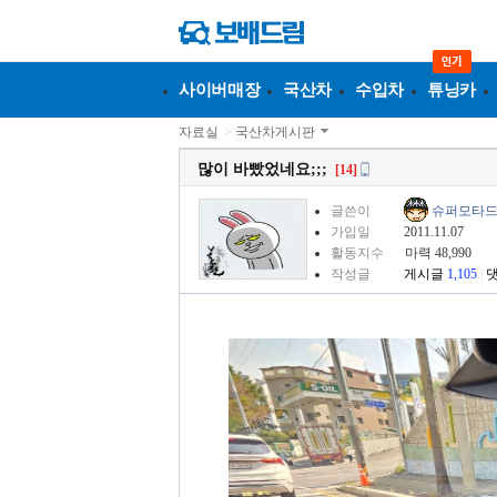
사이버매장
국산차
수입차
튜닝카
자료실
>
국산차게시판
많이 바빴었네요;;;
[14]
글쓴이
슈퍼모타
가입일
2011.11.07
활동지수
마력 48,990
작성글
게시글
1,105
|