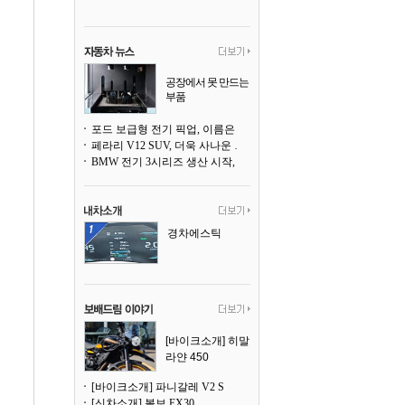
공장에서 못 만드는
부품
3D 프린팅으로 찍
어낸다
포드 보급형 전기 픽업, 이름은 `패덤`
페라리 V12 SUV, 더욱 사나운 얼굴로 돌아온다
BMW 전기 3시리즈 생산 시작, 뮌헨 공장은 전기차 전용으로 전환
경차에스틱
[바이크소개] 히말
라얀 450
[바이크소개] 파니갈레 V2 S
[신차소개] 볼보 EX30