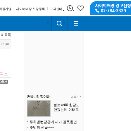
회원가입
사이버매장 차량등록
고객센터
목록
 08:40
고
볼보xc60 한달도
안됐는데 이래도
되나요?
주차빌런같은데 제가 잘못한건가요
뜻밖의 선물~~~