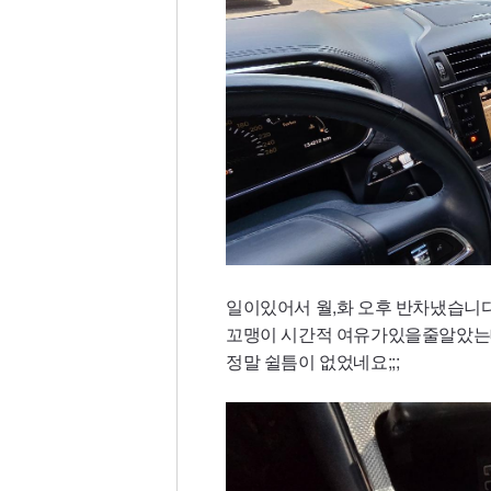
일이있어서 월,화 오후 반차냈습니
꼬맹이 시간적 여유가있을줄알았
정말 쉴틈이 없었네요;;;