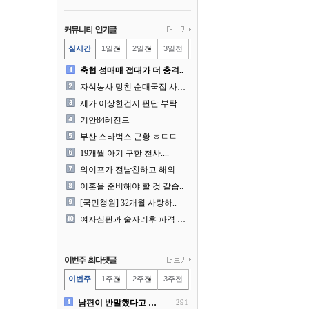
실시간
1일전
2일전
3일전
축협 성매매 접대가 더 충격..
자식농사 망친 순대국집 사장..
제가 이상한건지 판단 부탁드..
기안84레전드
부산 스타벅스 근황 ㅎㄷㄷ
19개월 아기 구한 천사....
와이프가 전남친하고 해외여행..
이혼을 준비해야 할 것 같습..
[국민청원] 32개월 사랑하..
여자심판과 술자리후 파격 승..
이번주
1주전
2주전
3주전
남편이 반말했다고 똑같이 반..
291