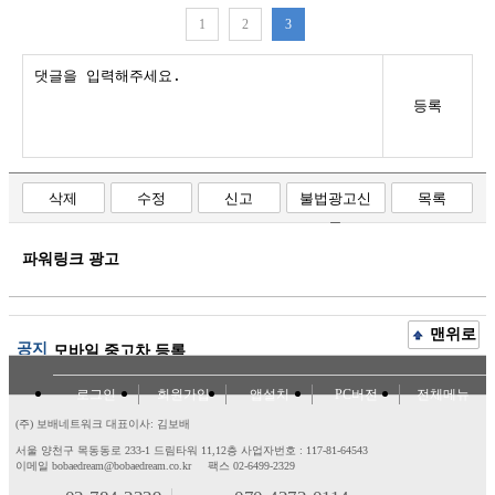
1
2
3
등록
삭제
수정
신고
불법광고신
목록
고
파워링크 광고
맨위로
공지
모바일 중고차 등록
로그인
회원가입
앱설치
PC버전
전체메뉴
(주) 보배네트워크 대표이사: 김보배
서울 양천구 목동동로 233-1 드림타워 11,12층
사업자번호 : 117-81-64543
이메일 bobaedream@bobaedream.co.kr
팩스 02-6499-2329