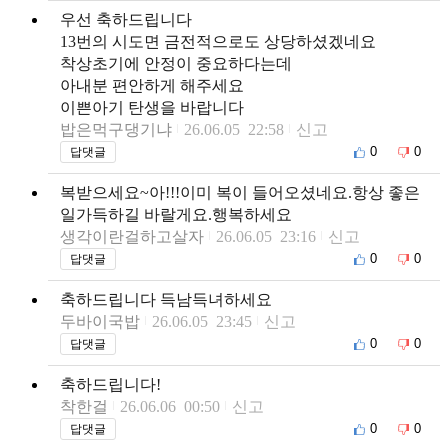
우선 축하드립니다
13번의 시도면 금전적으로도 상당하셨겠네요
착상초기에 안정이 중요하다는데
아내분 편안하게 해주세요
이쁜아기 탄생을 바랍니다
밥은먹구댕기냐
26.06.05 22:58
신고
0
0
답댓글
복받으세요~아!!!이미 복이 들어오셨네요.항상 좋은
일가득하길 바랄게요.행복하세요
생각이란걸하고살자
26.06.05 23:16
신고
0
0
답댓글
축하드립니다 득남득녀하세요
두바이국밥
26.06.05 23:45
신고
0
0
답댓글
축하드립니다!
착한걸
26.06.06 00:50
신고
0
0
답댓글