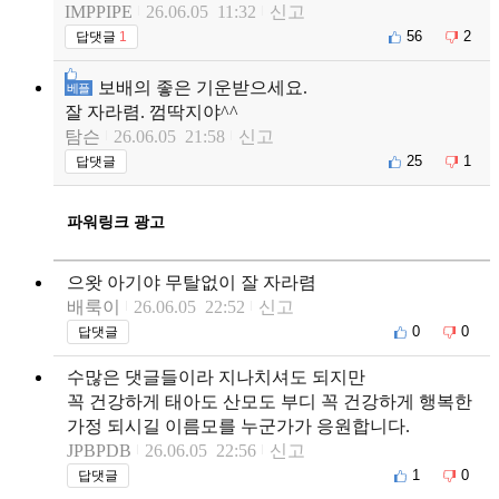
IMPPIPE
26.06.05 11:32
신고
56
2
답댓글
1
보배의 좋은 기운받으세요.
베플
잘 자라렴. 껌딱지야^^
탐슨
26.06.05 21:58
신고
25
1
답댓글
파워링크 광고
으왓 아기야 무탈없이 잘 자라렴
배룩이
26.06.05 22:52
신고
0
0
답댓글
수많은 댓글들이라 지나치셔도 되지만
꼭 건강하게 태아도 산모도 부디 꼭 건강하게 행복한
가정 되시길 이름모를 누군가가 응원합니다.
JPBPDB
26.06.05 22:56
신고
1
0
답댓글