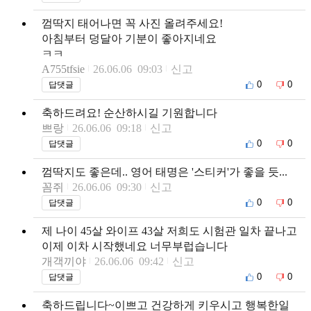
껌딱지 태어나면 꼭 사진 올려주세요!
아침부터 덩달아 기분이 좋아지네요
ㅋㅋ
A755tfsie
26.06.06 09:03
신고
0
0
답댓글
축하드려요! 순산하시길 기원합니다
쁘랑
26.06.06 09:18
신고
0
0
답댓글
껌딱지도 좋은데.. 영어 태명은 '스티커'가 좋을 듯...
꼼쥐
26.06.06 09:30
신고
0
0
답댓글
제 나이 45살 와이프 43살 저희도 시험관 일차 끝나고
이제 이차 시작했네요 너무부럽습니다
개객끼야
26.06.06 09:42
신고
0
0
답댓글
축하드립니다~이쁘고 건강하게 키우시고 행복한일