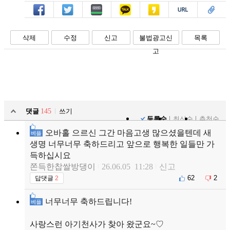
페북
트윗
밴드
카톡
카스
복사
스크랩
삭제
수정
신고
불법광고신
목록
고
댓글
145
쓰기
등록순
최신순
추천순
오바홀 으르신 그간 마음고생 많으셨을텐데 새
베플
생명 너무너무 축하드리고 앞으로 행복한 일들만 가
득하십시요
쫀득한찹쌀방댕이
26.06.05 11:28
신고
62
2
답댓글
2
너무너무 축하드립니다!
베플
사랑스런 아기천사가 찾아 왔군요~♡