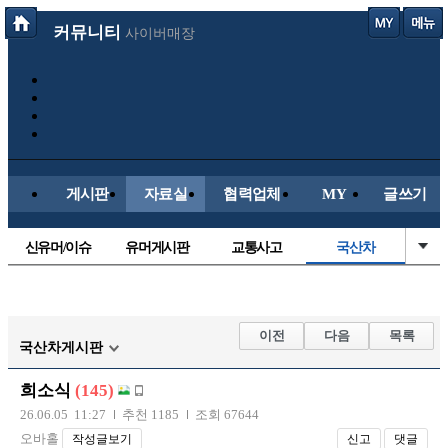
커뮤니티
사이버매장
게시판
자료실
협력업체
MY
글쓰기
신유머/이슈
유머게시판
교통사고
국산차
수입차
내차사진
직찍/특종
자동차사진
후방주의방
레이싱모델
자유사진
군사/무기
이전
다음
목록
국산차게시판
트럭/버스
항공/해운/철도
올드카/추억
오토바이
희소식
(145)
장착시공사진
26.06.05 11:27
추천 1185
조회 67644
오바홀
작성글보기
신고
댓글