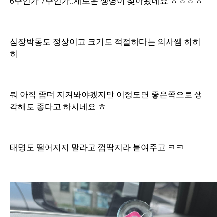
6주인가 7주인가..새로운 생명이 찾아왔네요 ㅎㅎㅎㅎ
심장박동도 정상이고 크기도 적절하다는 의사쌤 히히
히
뭐 아직 좀더 지켜봐야겠지만 이정도면 좋은쪽으로 생
각해도 좋다고 하시네요 ㅎ
태명도 떨어지지 말라고 껌딱지라 붙여주고 ㅋㅋ