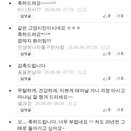
축하드려요~~~~^^
미니천사77
26.06.06 07:19
신고
0
0
답댓글
같은 고양시민이시네요 ㅎㅎㅎ
축하드려요*^^*
껌딱지 화이팅!!!
전생에나라를구한사람
26.06.06 07:29
신고
0
0
답댓글
감축드립니다
꽃을본남자
26.06.06 07:35
신고
0
0
답댓글
무탈하게, 건강하게, 이쁘게 태어날 거니 걱정 마시고
마나님 잘 챙겨 드리세요~~
셀과장
26.06.06 08:04
신고
0
0
답댓글
오.... 축하드립니다. 너무 부럽네요 ^^ 저도 20년전 그
때로 돌아가고 싶어요~