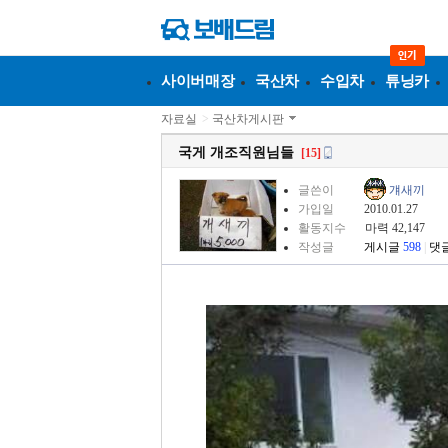
사이버매장
국산차
수입차
튜닝카
자료실
>
국산차게시판
국게 개조직원님들
[15]
글쓴이
걔새끼
가입일
2010.01.27
활동지수
마력 42,147
작성글
게시글
598
|
댓