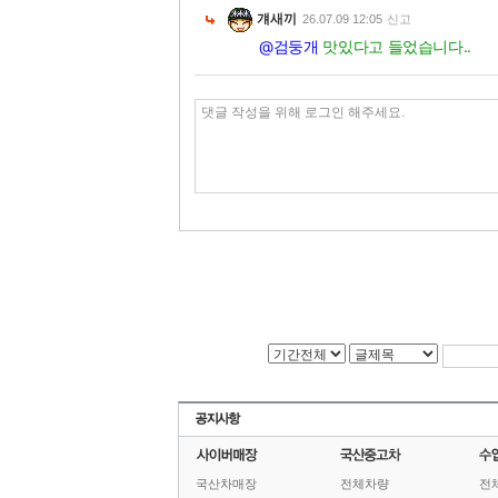
걔새끼
26.07.09 12:05
신고
@검둥개
맛있다고 들었습니다..
국산차매장
전체차량
전