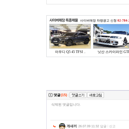
사이버매장 차량광고 신청
02-784-
아우디 Q5 45 TFSI ..
닛산 스카이라인 GT
댓글
(15)
|
삭제된 댓글입니다.
걔새끼
26.07.09 11:32
답글
신고