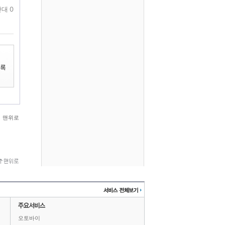
대 0
맨위로
오토바이