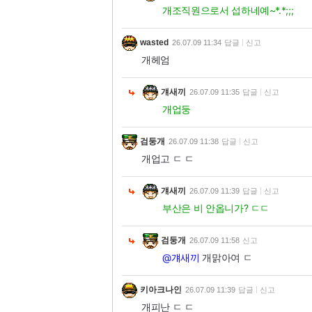
개조직원으로서 섭하네예~*.*;;;
wasted
26.07.09 11:34
답글
신고
개헤엄
걔새끼
26.07.09 11:35
답글
신고
개업둥
검둥개
26.07.09 11:38
답글
신고
개업고 ㄷ ㄷ
걔새끼
26.07.09 11:39
답글
신고
부산은 비 안옵니가? ㄷㄷ
검둥개
26.07.09 11:58
신고
@걔새끼
개맑아여 ㄷ
키아크나인
26.07.09 11:39
답글
신고
개피난 ㄷ ㄷ