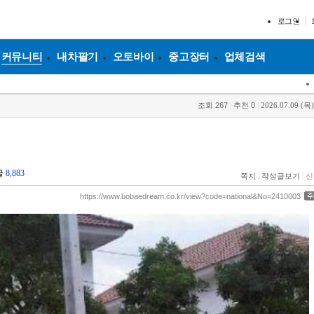
로그인
커뮤니티
내차팔기
오토바이
중고장터
업체검색
조회
267
|
추천
0
|
2026.07.09 (목)
글
8,883
|
|
쪽지
작성글보기
신
https://www.bobaedream.co.kr/view?code=national&No=2410003