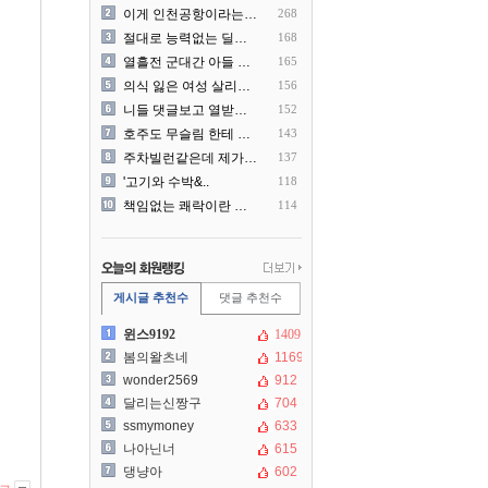
이게 인천공항이라는게 믿겨지..
268
절대로 능력없는 딜러를 쓰지..
168
열흘전 군대간 아들 소포(가..
165
의식 잃은 여성 살리려다 성..
156
니들 댓글보고 열받아서 집구..
152
호주도 무슬림 한테 점령 당..
143
주차빌런같은데 제가 잘못한건..
137
'고기와 수박&..
118
책임없는 쾌락이란 말에 빡친..
114
게시글 추천수
댓글 추천수
윈스9192
1409
봄의왈츠네
1169
wonder2569
912
달리는신짱구
704
ssmymoney
633
나아닌너
615
댕냥아
602