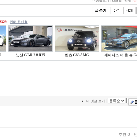
작성글보기
|
스크랩
|
인쇄
|
신
2329
인터넷 신청
R
닛산 GT-R 3.8 R35
벤츠 G63 AMG
제네시스 더 올 뉴 G80
|
내 댓글 보기
추천 0
반