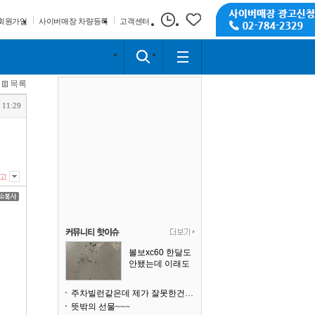
회원가입
사이버매장 차량등록
고객센터
목록
 11:29
고
볼보xc60 한달도
안됐는데 이래도
되나요?
주차빌런같은데 제가 잘못한건가요
뜻밖의 선물~~~