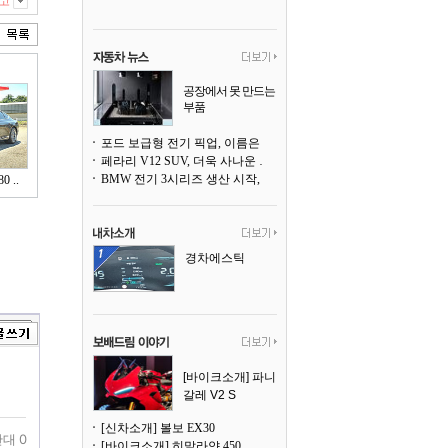
고
공장에서 못 만드는
부품
3D 프린팅으로 찍
어낸다
포드 보급형 전기 픽업, 이름은 `패덤`
페라리 V12 SUV, 더욱 사나운 얼굴로 돌아온다
BMW 전기 3시리즈 생산 시작, 뮌헨 공장은 전기차 전용으로 전환
 ..
경차에스틱
[바이크소개] 파니
갈레 V2 S
[신차소개] 볼보 EX30
대 0
[바이크소개] 히말라얀 450