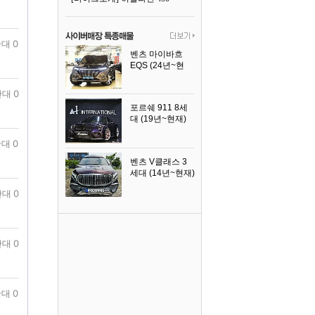
대 0
벤츠 마이바흐
EQS (24년~현
재)
2024년식
대 0
포르쉐 911 8세
대 (19년~현재)
2026년식
대 0
벤츠 V클래스 3
세대 (14년~현재)
2023년식
대 0
대 0
대 0