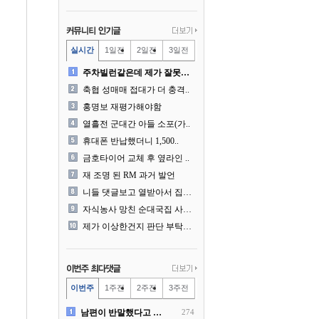
실시간
1일전
2일전
3일전
주차빌런같은데 제가 잘못한건..
축협 성매매 접대가 더 충격..
홍명보 재평가해야함
열흘전 군대간 아들 소포(가..
휴대폰 반납했더니 1,500..
금호타이어 교체 후 옆라인 ..
재 조명 된 RM 과거 발언
니들 댓글보고 열받아서 집구..
자식농사 망친 순대국집 사장..
제가 이상한건지 판단 부탁드..
이번주
1주전
2주전
3주전
남편이 반말했다고 똑같이 반..
274