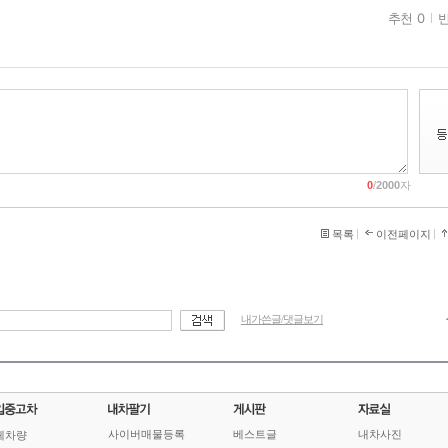
추천 0
반
0
/
2000
자
목록
이전페이지
내가쓴글/댓글보기
사이버매물등록
베스트글
내차사진
체차량