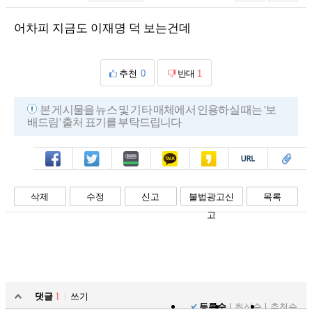
어차피 지금도 이재명 덕 보는건데
추천
0
반대
1
본 게시물을 뉴스 및 기타 매체에서 인용하실 때는 '보
배드림' 출처 표기를 부탁드립니다
페북
트윗
밴드
카톡
카스
복사
스크랩
삭제
수정
신고
불법광고신
목록
고
댓글
1
쓰기
등록순
최신순
추천순