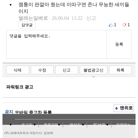
잼통이 판깔아 줬는데 이따구면 존나 무능한 새끼들
이지
벌레는일베로
26.06.04 11:22
신고
1
1
답댓글
등록
삭제
수정
신고
불법광고신
목록
고
파워링크 광고
맨위로
공지
모바일 중고차 등록
로그인
회원가입
앱설치
PC버전
전체메뉴
(주) 보배네트워크 대표이사: 김보배