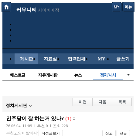
커뮤니티
사이버매장
게시판
자료실
협력업체
MY
글쓰기
베스트글
자유게시판
뉴스
정치/시사
시배목
유명인의차
보배드림이야기
성인게시판
국내야구
해외야구
해외축구
국내축구
이전
다음
목록
정치게시판
민주당이 잘 하는거 있나?
(1)
26.06.04 11:09
추천 0
조회 228
부천고양이발바닥
작성글보기
신고
댓글