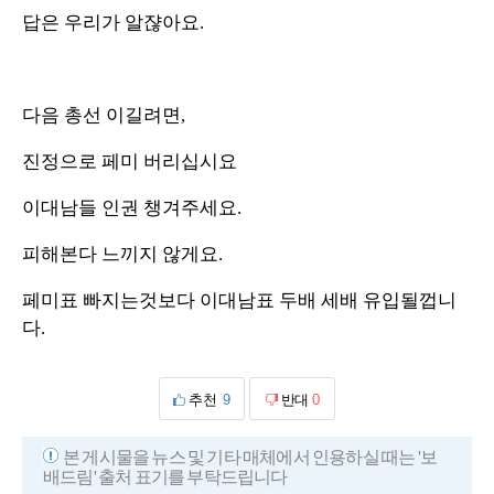
답은 우리가 알쟎아요.
다음 총선 이길려면,
진정으로 페미 버리십시요
이대남들 인권 챙겨주세요.
피해본다 느끼지 않게요.
페미표 빠지는것보다 이대남표 두배 세배 유입될껍니
다.
추천
9
반대
0
본 게시물을 뉴스 및 기타 매체에서 인용하실 때는 '보
배드림' 출처 표기를 부탁드립니다