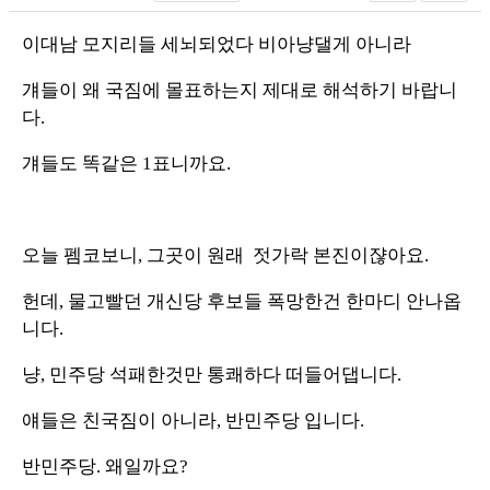
이대남 모지리들 세뇌되었다 비아냥댈게 아니라
걔들이 왜 국짐에 몰표하는지 제대로 해석하기 바랍니
다.
걔들도 똑같은 1표니까요.
오늘 펨코보니, 그곳이 원래 젓가락 본진이쟎아요.
헌데, 물고빨던 개신당 후보들 폭망한건 한마디 안나옵
니다.
냥, 민주당 석패한것만 통쾌하다 떠들어댑니다.
얘들은 친국짐이 아니라, 반민주당 입니다.
반민주당. 왜일까요?