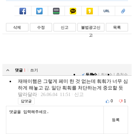
페북
트윗
밴드
카톡
카스
복사
스크랩
삭제
수정
신고
불법광고신
목록
고
댓글
1
쓰기
등록순
최신순
추천순
재매이햄은 그렇게 페미 한 것 없는데 훠훠가 너무 심
하게 해놓고 감. 일단 훠훠를 처단하는게 중요할 듯
딸라달라
26.06.04 11:51
신고
0
1
답댓글
등록