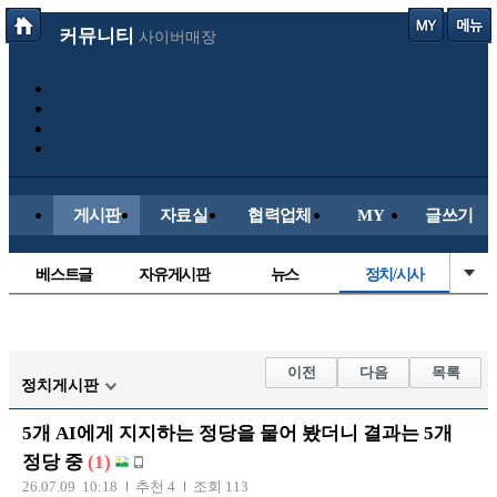
커뮤니티
사이버매장
게시판
자료실
협력업체
MY
글쓰기
베스트글
자유게시판
뉴스
정치/시사
시배목
유명인의차
보배드림이야기
성인게시판
국내야구
해외야구
해외축구
국내축구
이전
다음
목록
정치게시판
5개 AI에게 지지하는 정당을 물어 봤더니 결과는 5개
정당 중
(1)
26.07.09 10:18
추천 4
조회 113