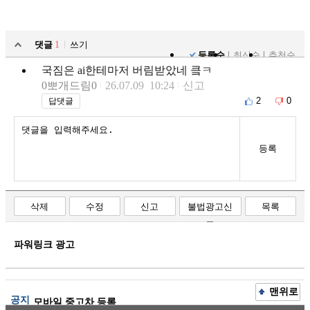
댓글
1
쓰기
등록순
최신순
추천순
국짐은 ai한테마저 버림받았네 킄ㅋ
0뽀개드림0
26.07.09 10:24
신고
2
0
답댓글
등록
삭제
수정
신고
불법광고신
목록
고
파워링크 광고
맨위로
공지
모바일 중고차 등록