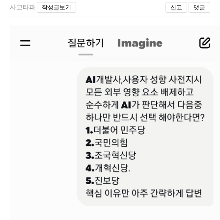
사고타파
작성글보기
신고
댓글