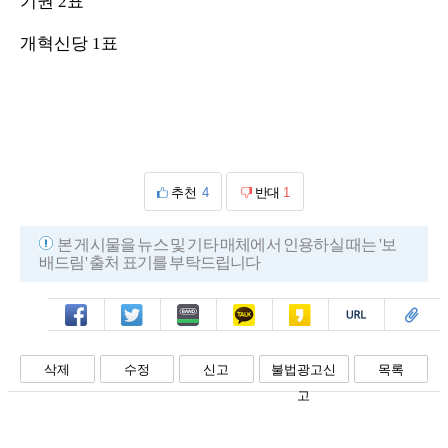
기권 2표
개혁신당 1표
추천
4
반대
1
본 게시물을 뉴스 및 기타 매체에서 인용하실 때는 '보
배드림' 출처 표기를 부탁드립니다
페북
트윗
밴드
카톡
카스
복사
스크랩
삭제
수정
신고
불법광고신
목록
고