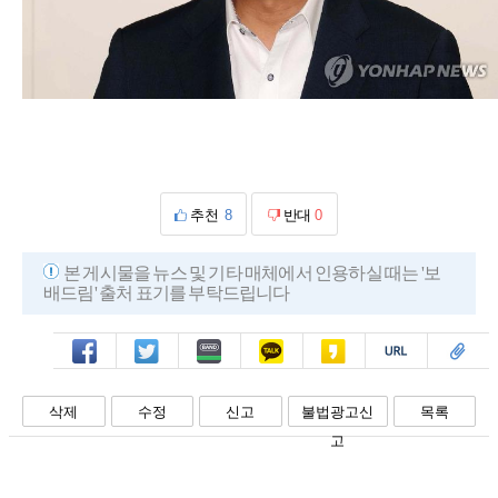
추천
8
반대
0
본 게시물을 뉴스 및 기타 매체에서 인용하실 때는 '보
배드림' 출처 표기를 부탁드립니다
페북
트윗
밴드
카톡
카스
복사
스크랩
삭제
수정
신고
불법광고신
목록
고