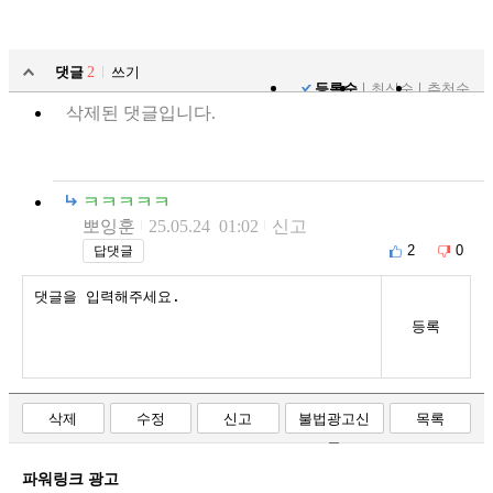
댓글
2
쓰기
등록순
최신순
추천순
삭제된 댓글입니다.
ㅋㅋㅋㅋㅋ
뽀잉훈
25.05.24 01:02
신고
2
0
답댓글
등록
삭제
수정
신고
불법광고신
목록
고
파워링크 광고