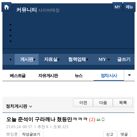
커뮤니티
사이버매장
게시판
자료실
협력업체
MY
글쓰기
베스트글
자유게시판
뉴스
정치/시사
시배목
유명인의차
보배드림이야기
성인게시판
국내야구
해외야구
해외축구
국내축구
이전
다음
목록
정치게시판
오늘 준석이 구라깨나 쳤등만ㅋㅋㅋ
(2)
25.05.24 00:57
추천 8
조회 325
뽀잉훈
작성글보기
신고
댓글