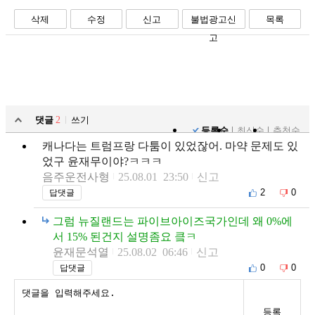
삭제
수정
신고
불법광고신
목록
고
댓글
2
쓰기
등록순
최신순
추천순
캐나다는 트럼프랑 다툼이 있었잖어. 마약 문제도 있
었구 윤재무이야?ㅋㅋㅋ
음주운전사형
25.08.01 23:50
신고
2
0
답댓글
그럼 뉴질랜드는 파이브아이즈국가인데 왜 0%에
서 15% 된건지 설명좀요 킄ㅋ
윤재문석열
25.08.02 06:46
신고
0
0
답댓글
등록