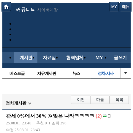
커뮤니티
사이버매장
게시판
자료실
협력업체
MY
글쓰기
베스트글
자유게시판
뉴스
정치/시사
시배목
유명인의차
보배드림이야기
성인게시판
국내야구
해외야구
해외축구
국내축구
이전
다음
목록
정치게시판
관세 0%에서 30% 쳐맞은 나라ㅋㅋㅋㅋ
(2)
25.08.01 23:40
추천 0
조회 296
수정 25.08.01 23:43