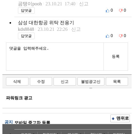
곰탱이pooh
23.10.21 17:40
신고
0
0
답댓글
삼성 대한항공 위탁 전용기
kds8848
23.10.21 22:26
신고
0
0
답댓글
등록
삭제
수정
신고
불법광고신
목록
고
파워링크 광고
맨위로
공지
모바일 중고차 등록