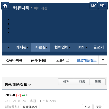
커뮤니티
사이버매장
게시판
자료실
협력업체
MY
글쓰기
신유머/이슈
유머게시판
교통사고
항공/해운/철도
국산차
수입차
내차사진
직찍/특종
자동차사진
후방주의방
레이싱모델
자유사진
이전
다음
목록
항공/해운/철도
군사/무기
트럭/버스
올드카/추억
오토바이
787-8
(2)
장착시공사진
23.10.21 09:24
추천 0
조회 2219
하늘공원2
작성글보기
신고
댓글