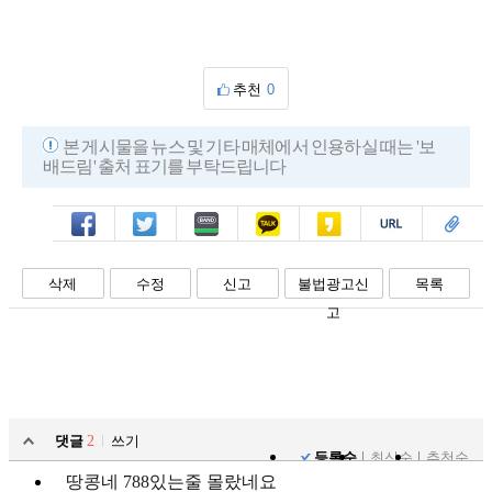
추천
0
본 게시물을 뉴스 및 기타 매체에서 인용하실 때는 '보
배드림' 출처 표기를 부탁드립니다
페북
트윗
밴드
카톡
카스
복사
스크랩
삭제
수정
신고
불법광고신
목록
고
댓글
2
쓰기
등록순
최신순
추천순
땅콩네 788있는줄 몰랐네요