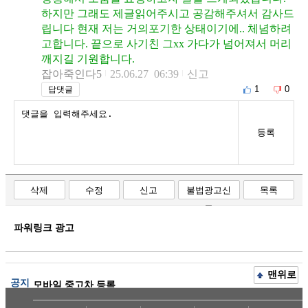
하지만 그래도 제글읽어주시고 공감해주셔서 감사드
립니다 현재 저는 거의포기한 상태이기에.. 체념하려
고합니다. 끝으로 사기친 그xx 가다가 넘어져서 머리
깨지길 기원합니다.
잡아죽인다5
25.06.27 06:39
신고
1
0
답댓글
등록
삭제
수정
신고
불법광고신
목록
고
파워링크 광고
맨위로
공지
모바일 중고차 등록