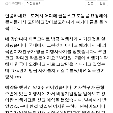
잡아죽인다5
작성글보기
신고
댓글
안녕하세요... 도저히 어디에 글을쓰고 도움을 요청해야
될지몰라서 고민하고찾아보고하다가 여기에 글을 올려
봅니다..
네 맞습니다 제목그대로 방금 여행사가 사기친것을 알
게됬습니다. 국내에서 그런것이 아니고 해외에서 제 외
국인여자친구가 방금 여행사사기를 당했습니다.. 크면
크고 작다면 작은돈이지요 350만원.. 7월에 비행기예약
해서 한국에 오겠다고 서로 그날만을 기다리고 있었는
데 그xx년이 방금 사기를치고 잠수를탔네요 외국인여
행사 xxx.
예약을 했던건 약 2주 전이였습니다. 여자친구가 공항
주변에 있는 여행사에 가서 비행기일정을 알아보고 값
이싼 비행기표를 찾고 예약을 했었습니다. 날짜까지 받
았었죠. 근데 웬걸 몇일뒤 여자친구한테 연락이오더니
자기가 일정을 착각해서 잘못예약했다고 몇일좀 더 기