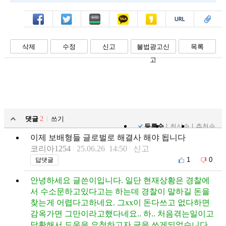
페북
트윗
밴드
카톡
카스
복사
스크랩
삭제
수정
신고
불법광고신
목록
고
댓글
2
쓰기
등록순
최신순
추천순
이제 보배형들 글로벌로 해결사 해야 됩니다
코리아1254
25.06.26 14:50
신고
1
0
답댓글
안녕하세요 글쓴이입니다. 일단 현재상황은 경찰에
서 수소문하고있다고는 하는데 경찰이 말하길 돈을
찾는게 어렵다고하네요. 그xx이 돈다쓰고 없다하면
감옥가면 그만이라고했다네요.. 하.. 처음겪는일이고
당황해서 도움을 요청하고자 글을 쓰게되었습니다.