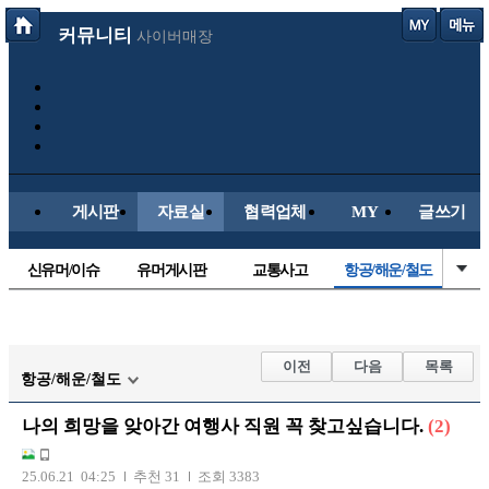
커뮤니티
사이버매장
게시판
자료실
협력업체
MY
글쓰기
신유머/이슈
유머게시판
교통사고
항공/해운/철도
국산차
수입차
내차사진
직찍/특종
자동차사진
후방주의방
레이싱모델
자유사진
이전
다음
목록
항공/해운/철도
군사/무기
트럭/버스
올드카/추억
오토바이
나의 희망을 앚아간 여행사 직원 꼭 찾고싶습니다.
(2)
장착시공사진
25.06.21 04:25
추천 31
조회 3383