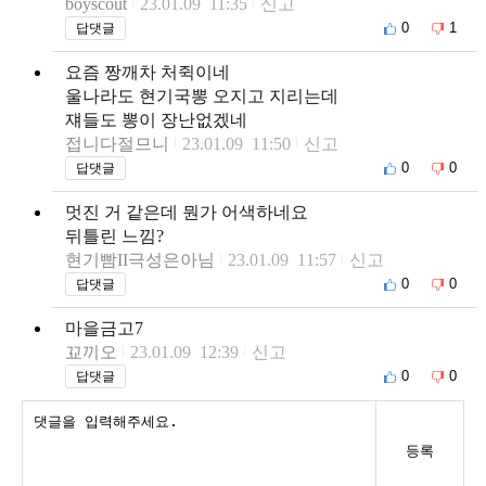
boyscout
23.01.09 11:35
신고
0
1
답댓글
요즘 짱깨차 처쥑이네
울나라도 현기국뽕 오지고 지리는데
쟤들도 뽕이 장난없겠네
접니다절므니
23.01.09 11:50
신고
0
0
답댓글
멋진 거 같은데 뭔가 어색하네요
뒤틀린 느낌?
현기빰II극성은아님
23.01.09 11:57
신고
0
0
답댓글
마을금고7
꾜끼오
23.01.09 12:39
신고
0
0
답댓글
등록