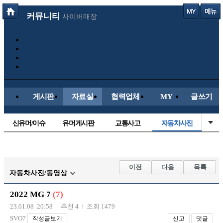
커뮤니티
사이버매장
게시판
자료실
협력업체
MY
글쓰기
신유머/이슈
유머게시판
교통사고
자동차사진
국산차
수입차
내차사진
직찍/특종
후방주의방
레이싱모델
자유사진
군사/무기
이전
다음
목록
자동차사진/동영상
트럭/버스
항공/해운/철도
올드카/추억
오토바이
2022 MG 7
(7)
장착시공사진
23.01.08 20:58
추천 4
조회 1479
SVO7
작성글보기
신고
댓글