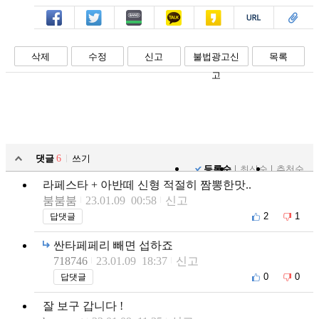
페북
트윗
밴드
카톡
카스
복사
스크랩
삭제
수정
신고
불법광고신
목록
고
댓글
6
쓰기
등록순
최신순
추천순
라페스타 + 아반떼 신형 적절히 짬뽕한맛..
붐붐붐
23.01.09 00:58
신고
2
1
답댓글
싼타페페리 빼면 섭하죠
718746
23.01.09 18:37
신고
0
0
답댓글
잘 보구 갑니다 !