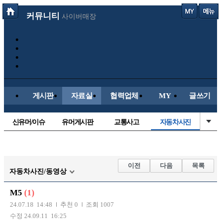
커뮤니티
사이버매장
게시판
자료실
협력업체
MY
글쓰기
신유머/이슈
유머게시판
교통사고
자동차사진
국산차
수입차
내차사진
직찍/특종
후방주의방
레이싱모델
자유사진
군사/무기
이전
다음
목록
자동차사진/동영상
트럭/버스
항공/해운/철도
올드카/추억
오토바이
M5
(1)
장착시공사진
24.07.18 14:48
추천 0
조회 1007
수정 24.09.11 16:25