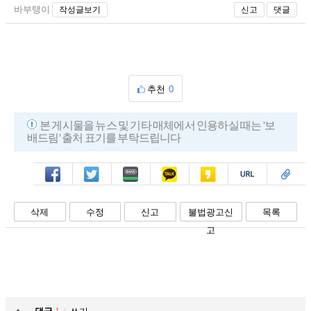
바부탱이
작성글보기
신고
댓글
추천
0
본 게시물을 뉴스 및 기타 매체에서 인용하실 때는 '보
배드림' 출처 표기를 부탁드립니다
페북
트윗
밴드
카톡
카스
복사
스크랩
삭제
수정
신고
불법광고신
목록
고