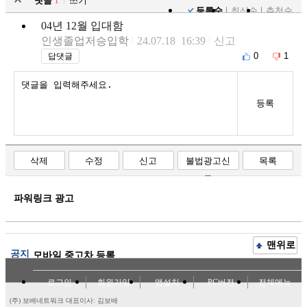
댓글
1
쓰기
등록순
최신순
추천순
04년 12월 입대함
인생졸업저승입학
24.07.18 16:39
신고
0
1
답댓글
등록
삭제
수정
신고
불법광고신
목록
고
파워링크 광고
맨위로
공지
모바일 중고차 등록
로그인
회원가입
앱설치
PC버전
전체메뉴
(주) 보배네트워크 대표이사: 김보배