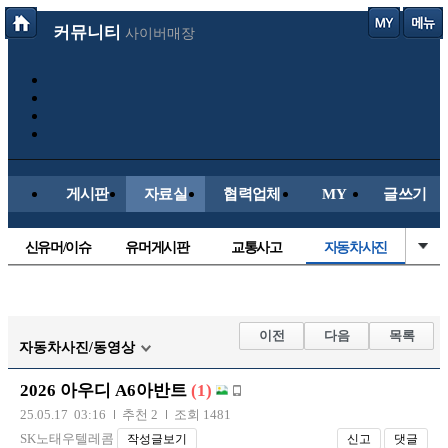
커뮤니티
사이버매장
게시판
자료실
협력업체
MY
글쓰기
신유머/이슈
유머게시판
교통사고
자동차사진
국산차
수입차
내차사진
직찍/특종
후방주의방
레이싱모델
자유사진
군사/무기
이전
다음
목록
자동차사진/동영상
트럭/버스
항공/해운/철도
올드카/추억
오토바이
2026 아우디 A6아반트
(1)
장착시공사진
25.05.17 03:16
추천 2
조회 1481
SK노태우텔레콤
작성글보기
신고
댓글