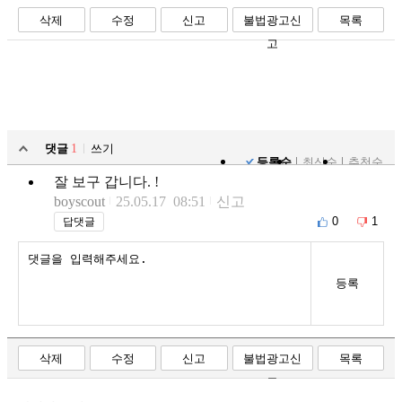
삭제
수정
신고
불법광고신
목록
고
댓글
1
쓰기
등록순
최신순
추천순
잘 보구 갑니다. !
boyscout
25.05.17 08:51
신고
0
1
답댓글
등록
삭제
수정
신고
불법광고신
목록
고