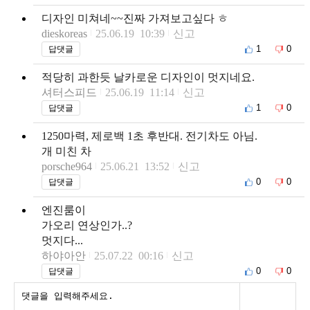
디자인 미쳐네~~진짜 가져보고싶다 ㅎ
dieskoreas
25.06.19 10:39
신고
1
0
답댓글
적당히 과한듯 날카로운 디자인이 멋지네요.
셔터스피드
25.06.19 11:14
신고
1
0
답댓글
1250마력, 제로백 1초 후반대. 전기차도 아님.
개 미친 차
porsche964
25.06.21 13:52
신고
0
0
답댓글
엔진룸이
가오리 연상인가..?
멋지다...
하야아안
25.07.22 00:16
신고
0
0
답댓글