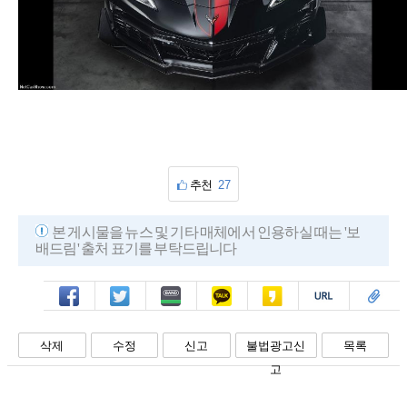
추천
27
본 게시물을 뉴스 및 기타 매체에서 인용하실 때는 '보
배드림' 출처 표기를 부탁드립니다
페북
트윗
밴드
카톡
카스
복사
스크랩
삭제
수정
신고
불법광고신
목록
고