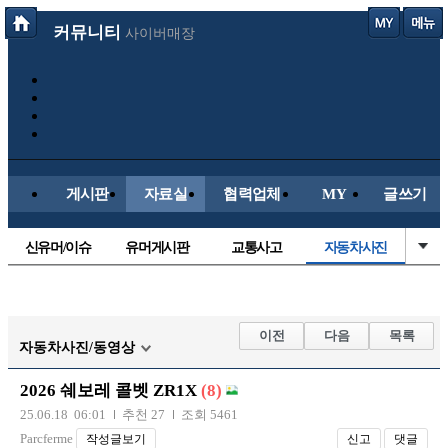
커뮤니티
사이버매장
게시판
자료실
협력업체
MY
글쓰기
신유머/이슈
유머게시판
교통사고
자동차사진
국산차
수입차
내차사진
직찍/특종
후방주의방
레이싱모델
자유사진
군사/무기
이전
다음
목록
자동차사진/동영상
트럭/버스
항공/해운/철도
올드카/추억
오토바이
2026 쉐보레 콜벳 ZR1X
(8)
장착시공사진
25.06.18 06:01
추천 27
조회 5461
Parcferme
작성글보기
신고
댓글