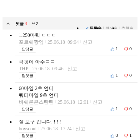
댓글
8
쓰기
등록순
최신순
추천순
1.250마력 ㄷㄷㄷ
포르쉐짱임
25.06.18 09:04
신고
1
0
답댓글
콕핏이 아주ㄷㄷ
THP
25.06.18 09:46
신고
1
0
답댓글
60마일 2초 언더
쿼터마일 9초 언더
바쉐론콘스탄틴
25.06.18 12:01
신고
1
0
답댓글
잘 보구 갑니다. ! ! !
boyscout
25.06.18 17:24
신고
0
1
답댓글