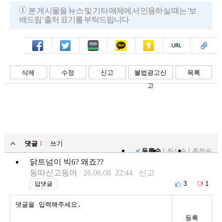
본 게시물을 뉴스 및 기타 매체에서 인용하실 때는 '보
배드림' 출처 표기를 부탁드립니다
페북
트윗
밴드
카톡
카스
복사
스크랩
삭제
수정
신고
불법광고신
목록
고
댓글
1
쓰기
등록순
최신순
추천순
닭트넘이 빅6? 왜죠??
등따신고등어
26.06.08 22:44
신고
3
1
답댓글
등록