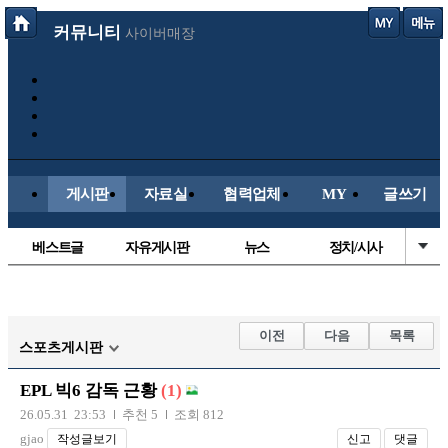
커뮤니티
사이버매장
게시판
자료실
협력업체
MY
글쓰기
베스트글
자유게시판
뉴스
정치/시사
시배목
유명인의차
보배드림이야기
성인게시판
국내야구
해외야구
해외축구
국내축구
이전
다음
목록
스포츠게시판
EPL 빅6 감독 근황
(1)
26.05.31 23:53
추천 5
조회 812
gjao
작성글보기
신고
댓글