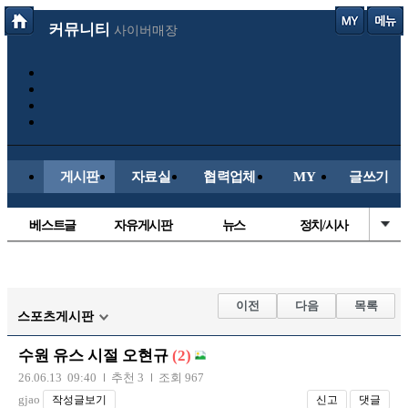
커뮤니티
사이버매장
게시판
자료실
협력업체
MY
글쓰기
베스트글
자유게시판
뉴스
정치/시사
시배목
유명인의차
보배드림이야기
성인게시판
국내야구
해외야구
해외축구
국내축구
이전
다음
목록
스포츠게시판
수원 유스 시절 오현규
(2)
26.06.13 09:40
추천 3
조회 967
gjao
작성글보기
신고
댓글