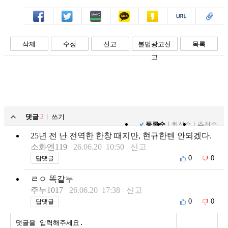
페북
트윗
밴드
카톡
카스
복사
스크랩
삭제
수정
신고
불법광고신
목록
고
댓글
2
쓰기
등록순
최신순
추천순
25년 전 난 전역한 한창 때지만, 현규한텐 안되겠다.
소화엔119
26.06.20 10:50
신고
0
0
답댓글
ㄹㅇ 똑같누
주누1017
26.06.20 17:38
신고
0
0
답댓글