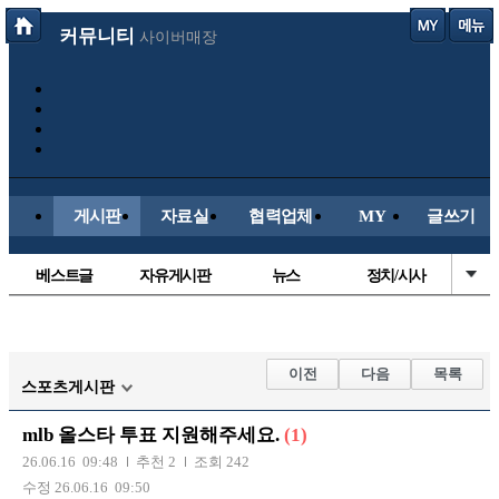
커뮤니티
사이버매장
게시판
자료실
협력업체
MY
글쓰기
베스트글
자유게시판
뉴스
정치/시사
시배목
유명인의차
보배드림이야기
성인게시판
국내야구
해외야구
해외축구
국내축구
이전
다음
목록
스포츠게시판
mlb 올스타 투표 지원해주세요.
(1)
26.06.16 09:48
추천 2
조회 242
수정 26.06.16 09:50