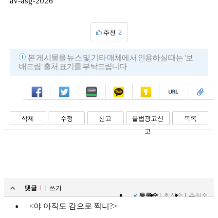
av-asg-2026
추천
2
본 게시물을 뉴스 및 기타 매체에서 인용하실 때는 '보
배드림' 출처 표기를 부탁드립니다
페북
트윗
밴드
카톡
카스
복사
스크랩
삭제
수정
신고
불법광고신
목록
고
댓글
1
쓰기
등록순
최신순
추천순
<야 아직도 감으로 찍니?>