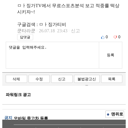
ㅁㅏ징가TV에서 무료스포츠분석 보고 적중률 떡상
시키자~!
구글검색 : ㅁㅏ징가티비
쿤타라쿤
26.07.18 23:43
신고
0
0
답댓글
등록
삭제
수정
신고
불법광고신
목록
고
파워링크 광고
맨위로
공지
모바일 중고차 등록