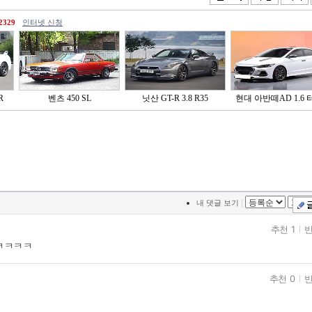
2329
인터넷 신청
R
벤츠 450 SL
닛산 GT-R 3.8 R35
현대 아반떼AD 1.6 터
|
내 댓글 보기
추천 1
반
 ㅋㅋㅋㅋ
추천 0
반