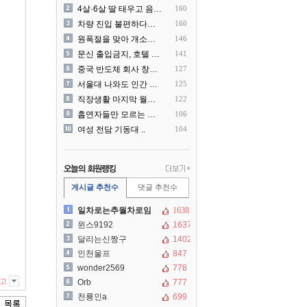
4살·6살 딸 태우고 음주운..
160
차량 진입 불편하다고 도로 ..
160
원폭절을 맞아 개소리를 늘어..
146
문신 출입금지, 호텔 헬스장..
141
중국 반도체 회사 창신메모리..
127
서울대 나와도 인간 쓰레기일..
125
직장생활 마지막 월급 명세서
122
흡연자들만 모르는 냄새 ㄷㄷ
106
여성 전담 기동대 ..
104
게시글 추천수
댓글 추천수
일차로는추월차로임
1638
윈스9192
1637
달리는신짱구
1402
인천울프
847
wonder2569
778
고
Orb
777
천룡인a
699