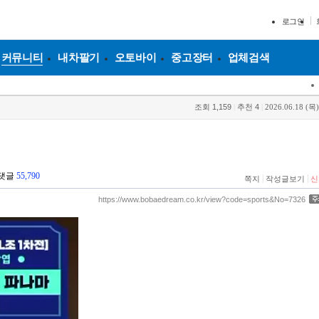
로그인
커뮤니티
내차팔기
오토바이
중고장터
업체검색
조회
1,159
|
추천
4
|
2026.06.18 (목)
댓글
55,790
|
|
쪽지
작성글보기
신
https://www.bobaedream.co.kr/view?code=sports&No=7326