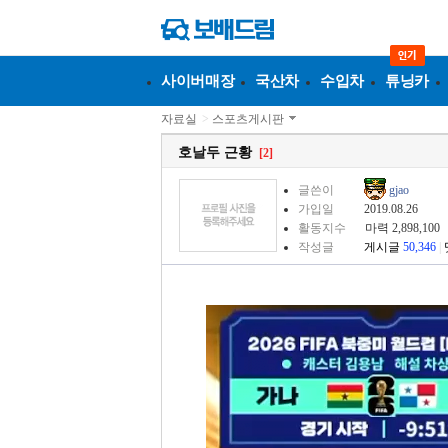
사이버매장
국산차
수입차
튜닝카
자료실
>
스포츠게시판
호날두 근황
[2]
글쓴이
gjao
가입일
2019.08.26
활동지수
마력 2,898,100
작성글
게시글
50,346
|