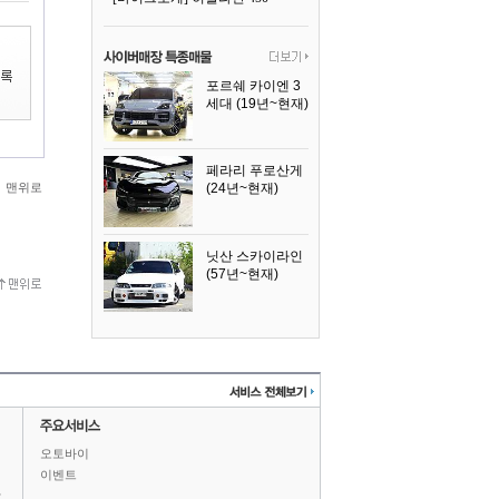
포르쉐 카이엔 3
세대 (19년~현재)
2024년식
페라리 푸로산게
맨위로
(24년~현재)
2024년식
닛산 스카이라인
(57년~현재)
1996년식
오토바이
이벤트
상