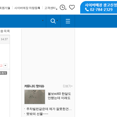
회원가입
사이버매장 차량등록
고객센터
목록
 14:37
고
볼보xc60 한달도
안됐는데 이래도
되나요?
주차빌런같은데 제가 잘못한건가요
뜻밖의 선물~~~