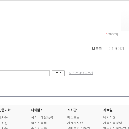
0
/
2000
자
목록
이전페이지
내가쓴글/댓글보기
사이버매물등록
베스트글
내차사진
체차량
국산차등록
자유게시판
자동차동영상
기차량
수입차등록
보배드림 이야기
자동차사진/동영
인차량