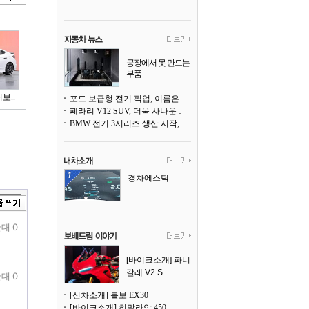
공장에서 못 만드는
부품
3D 프린팅으로 찍
어낸다
보..
포드 보급형 전기 픽업, 이름은 `패덤`
페라리 V12 SUV, 더욱 사나운 얼굴로 돌아온다
BMW 전기 3시리즈 생산 시작, 뮌헨 공장은 전기차 전용으로 전환
경차에스틱
대 0
[바이크소개] 파니
갈레 V2 S
대 0
[신차소개] 볼보 EX30
[바이크소개] 히말라얀 450