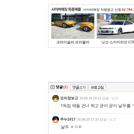
사이버매장 차량광고 신청
02-784-
크라이슬러 프라울러
닛산 스카이라인 GT
댓글
(2)
|
요리장보고
26.06.19 10:11
답글
신고
1득점 애들 건너 뛰고 굳이 굳이 날두를
주누1017
26.06.20 17:33
답글
신고
날두 ㅎㅇㅌ