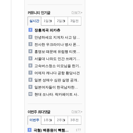
실시간
1일전
2일전
3일전
장흥계곡 피카츄
안녕하세요 지게차 사고 당사..
전사한 우크라이나 병사 폰에..
홍명보 때문에 유럽행 티켓을..
서울대 나와도 인간 쓰레기일..
고속버스청소 이모님을 한기..
어제자 캐나다 공항 황당사건
일본 성매수 심판 실명 공개..
일본여자들이 한국남자한테 감..
현대 쏘나타. 락카페이트 사..
이번주
1주전
2주전
3주전
극혐) 백종원이 빽햄과 함께..
177