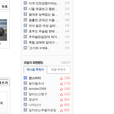
이게 인천공항이라는게 믿겨지..
273
니들 댓글보고 열받아서 집구..
221
절대로 능력없는 딜러를 쓰지..
176
열흘전 군대간 아들 소포(가..
168
의식 잃은 여성 살리려다 성..
156
호주도 무슬림 한테 점령 당..
145
주차빌런같은데 제가 잘못한건..
145
축협 성매매 접대가 더 충격..
141
5
'고기와 수박&..
123
게시글 추천수
댓글 추천수
윈스9192
2395
봄의왈츠네
1718
wonder2569
1453
달리는신짱구
1017
댕냥아
916
나아닌너
900
일차로는추월차로임
826