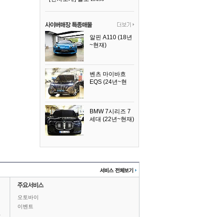
알핀 A110 (18년
~현재)
2021년식
벤츠 마이바흐
EQS (24년~현
재)
2024년식
BMW 7시리즈 7
세대 (22년~현재)
2025년식
오토바이
이벤트
상