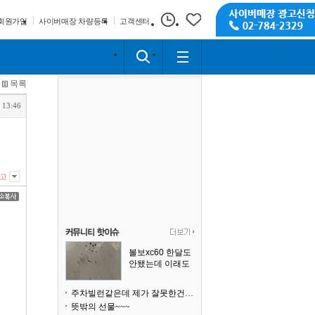
회원가입
사이버매장 차량등록
고객센터
목록
 13:46
고
볼보xc60 한달도
안됐는데 이래도
되나요?
주차빌런같은데 제가 잘못한건가요
뜻밖의 선물~~~