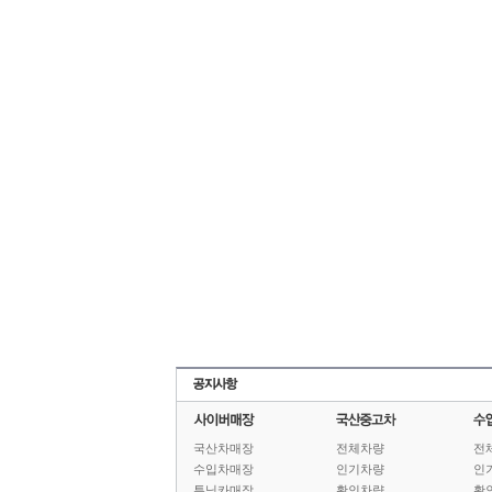
국산차매장
전체차량
전
수입차매장
인기차량
인
튜닝카매장
확인차량
확