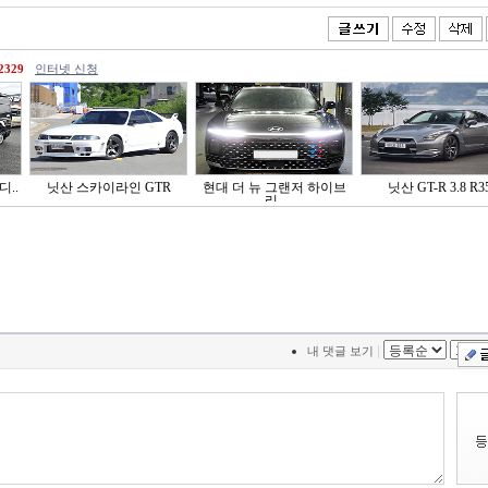
2329
인터넷 신청
디..
닛산 스카이라인 GTR
현대 더 뉴 그랜저 하이브
닛산 GT-R 3.8 R3
리..
|
내 댓글 보기