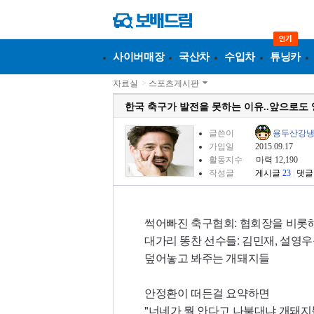
사이버매장
국산차
수입차
튜닝카
자료실
>
스포츠게시판
한국 축구가 발전을 못하는 이유..앞으로도
글쓴이
용두산강
가입일
2015.09.17
활동지수
마력 12,190
작성글
게시글
23
|
댓글
썩어빠진 축구협회: 협회장을 비롯해
대가리 똥찬 선수들: 김민재, 설영
덮어놓고 봐주는 개돼지들
안정환이 떠든걸 요약하면
"너네가 뭘 안다고 나불대냐 개돼지