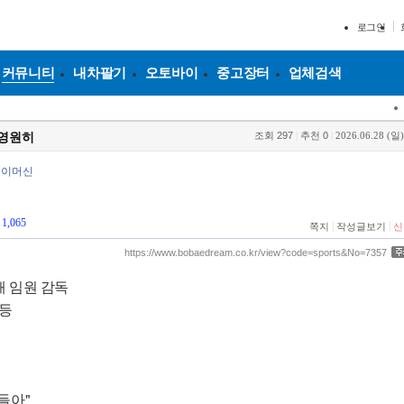
로그인
커뮤니티
내차팔기
오토바이
중고장터
업체검색
조회
297
|
추천
0
|
2026.06.28 (일)
 영원히
냉이머신
1,065
|
|
쪽지
작성글보기
신
https://www.bobaedream.co.kr/view?code=sports&No=7357
 임원 감독
우등
들아"