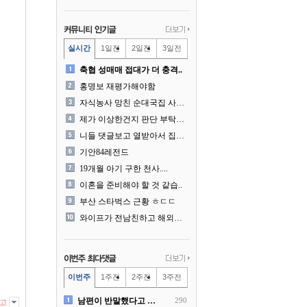
실시간
1일전
2일전
3일전
축협 성매매 접대가 더 충격..
홍명보 재평가해야함
자식농사 망친 순대국집 사장..
제가 이상한건지 판단 부탁드..
니들 댓글보고 열받아서 집구..
기안84레전드
19개월 아기 구한 천사....
이혼을 준비해야 할 것 같습..
부산 스타벅스 근황 ㅎㄷㄷ
와이프가 전남친하고 해외여행..
이번주
1주전
2주전
3주전
남편이 반말했다고 똑같이 반..
290
고