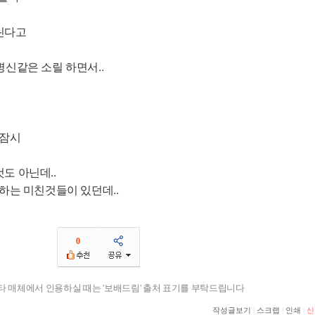
린다고
병신같은 소릴 하면서..
 잠시
도 아닌데..
하는 미친것들이 있던데..
0
기타 매체에서 인용하실 때는 '보배드림' 출처 표기를 부탁드립니다
작성글보기
|
스크랩
|
인쇄
|
신