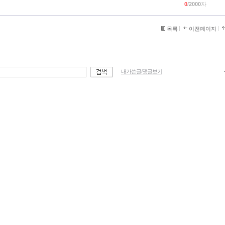
0
/
2000
자
목록
이전페이지
내가쓴글/댓글보기