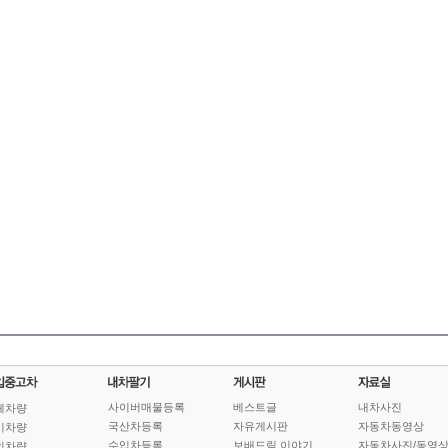
사이버매물등록
베스트글
내차사진
체차량
국산차등록
자유게시판
자동차동영상
기차량
수입차등록
보배드림 이야기
자동차사진/동영
인차량