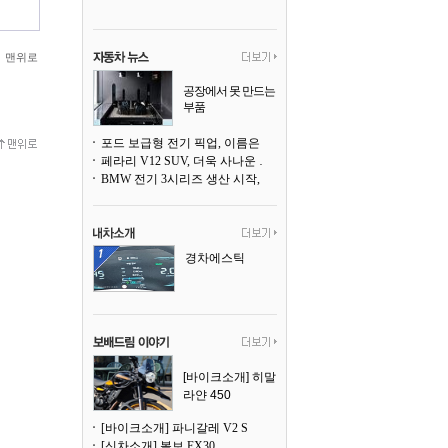
맨위로
공장에서 못 만드는
부품
3D 프린팅으로 찍
어낸다
포드 보급형 전기 픽업, 이름은 `패덤`
페라리 V12 SUV, 더욱 사나운 얼굴로 돌아온다
BMW 전기 3시리즈 생산 시작, 뮌헨 공장은 전기차 전용으로 전환
경차에스틱
[바이크소개] 히말
라얀 450
[바이크소개] 파니갈레 V2 S
[신차소개] 볼보 EX30