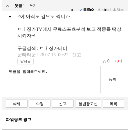
댓글
1
쓰기
등록순
최신순
추천순
<야 아직도 감으로 찍니?>
ㅁㅏ징가TV에서 무료스포츠분석 보고 적중률 떡상
시키자~!
구글검색 : ㅁㅏ징가티비
쿤타라쿤
26.07.15 00:22
신고
0
1
답댓글
등록
삭제
수정
신고
불법광고신
목록
고
파워링크 광고