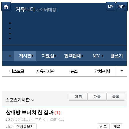
커뮤니티
사이버매장
게시판
자료실
협력업체
MY
글쓰기
베스트글
자유게시판
뉴스
정치/시사
시배목
유명인의차
보배드림이야기
성인게시판
국내야구
해외야구
해외축구
국내축구
이전
다음
목록
스포츠게시판
상대방 보터치 한 결과
(1)
26.07.08 13:50
추천 0
조회 455
gjao
작성글보기
신고
댓글