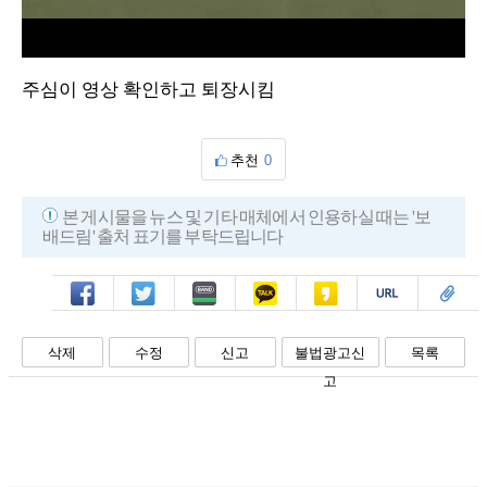
L
U
o
n
a
m
d
u
주심이 영상 확인하고 퇴장시킴
e
t
d
e
:
1
0
0
.
추천
0
0
0
%
본 게시물을 뉴스 및 기타 매체에서 인용하실 때는 '보
배드림' 출처 표기를 부탁드립니다
페북
트윗
밴드
카톡
카스
복사
스크랩
삭제
수정
신고
불법광고신
목록
고