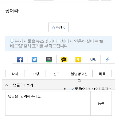
굶어라
추천
0
본 게시물을 뉴스 및 기타 매체에서 인용하실 때는 '보
배드림' 출처 표기를 부탁드립니다
페북
트윗
밴드
카톡
카스
복사
스크랩
삭제
수정
신고
불법광고신
목록
고
댓글
0
쓰기
등록순
최신순
추천순
등록