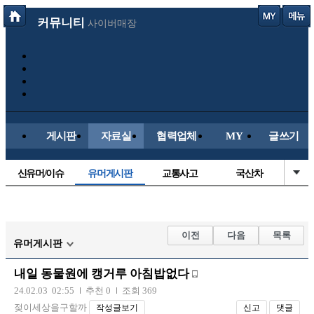
커뮤니티
사이버매장
게시판
자료실
협력업체
MY
글쓰기
신유머/이슈
유머게시판
교통사고
국산차
수입차
내차사진
직찍/특종
자동차사진
후방주의방
레이싱모델
자유사진
군사/무기
이전
다음
목록
유머게시판
트럭/버스
항공/해운/철도
올드카/추억
오토바이
내일 동물원에 캥거루 아침밥없다
장착시공사진
24.02.03 02:55
추천 0
조회 369
젖이세상을구할까
작성글보기
신고
댓글