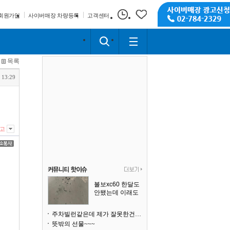
회원가입
사이버매장 차량등록
고객센터
목록
 13:29
고
볼보xc60 한달도
안됐는데 이래도
되나요?
주차빌런같은데 제가 잘못한건가요
뜻밖의 선물~~~