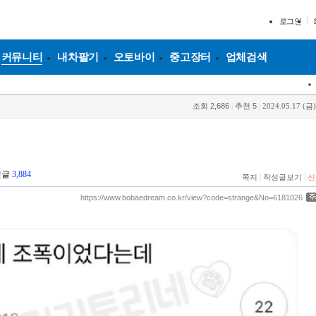
로그인
커뮤니티
내차팔기
오토바이
중고장터
업체검색
조회
2,686
|
추천
5
|
2024.05.17 (금)
댓글
3,884
|
|
쪽지
작성글보기
신
https://www.bobaedream.co.kr/view?code=strange&No=6181026