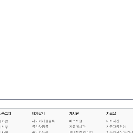
사이버매물등록
베스트글
내차사진
체차량
국산차등록
자유게시판
자동차동영상
기차량
수입차등록
보배드림 이야기
자동차사진/동영
인차량