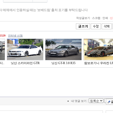
기타 매체에서 인용하실 때는 '보배드림' 출처 표기를 부탁드립니다
작성글보기
|
스크랩
|
인쇄
|
신
2329
인터넷 신청
디..
닛산 스카이라인 GTR
닛산 GT-R 3.8 R35
람보르기니 우라칸 LP6
|
내 댓글 보기