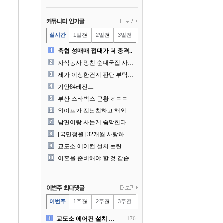
실시간
1일전
2일전
3일전
축협 성매매 접대가 더 충격..
자식농사 망친 순대국집 사장..
제가 이상한건지 판단 부탁드..
기안84레전드
부산 스타벅스 근황 ㅎㄷㄷ
와이프가 전남친하고 해외여행..
남편이랑 사는게 숨막힌다는 ..
[국민청원] 32개월 사랑하..
교도소 에어컨 설치 논란....
이혼을 준비해야 할 것 같습..
이번주
1주전
2주전
3주전
교도소 에어컨 설치 논란....
176