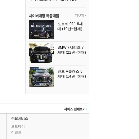
포르쉐 911 8세
대 (19년~현재)
2026년식
BMW 7시리즈 7
세대 (22년~현재)
2025년식
벤츠 V클래스 3
세대 (14년~현재)
2023년식
오토바이
이벤트
상