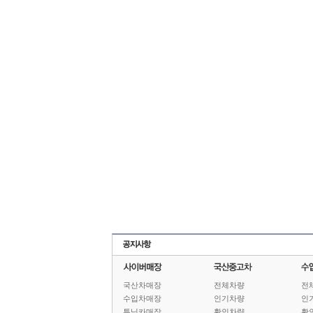
국산차매장
전체차량
전
수입차매장
인기차량
인
튜닝카매장
확인차량
확