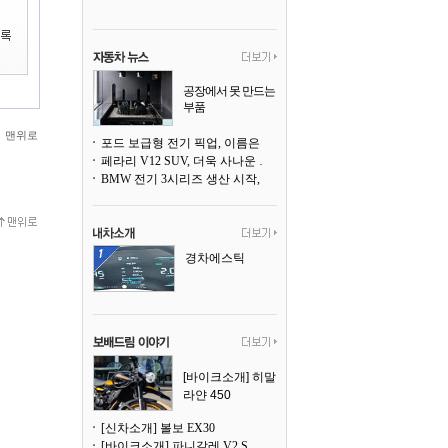
공장에서 못 만드는
부품
3D 프린팅으로 찍
맨위로
어낸다
포드 보급형 전기 픽업, 이름은 `패덤`
페라리 V12 SUV, 더욱 사나운 얼굴로 돌아온다
BMW 전기 3시리즈 생산 시작, 뮌헨 공장은 전기차 전용으로 전환
경차에스틱
[바이크소개] 히말
라얀 450
[신차소개] 볼보 EX30
[바이크소개] 파니갈레 V2 S