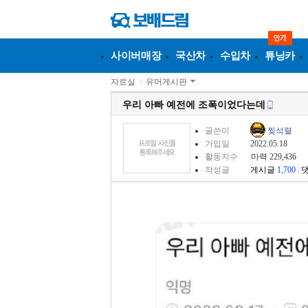
사이버매장
국산차
수입차
튜닝카
자료실
>
유머게시판
우리 아빠 예전에 조폭이었다는데
글쓴이
찢석렬
가입일
2022.05.18
활동지수
마력 229,436
작성글
게시글
1,700
|