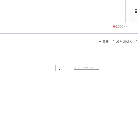
0
/
2000
자
목록
이전페이지
내가쓴글/댓글보기