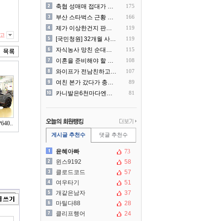
축협 성매매 접대가 더 충격..
175
부산 스타벅스 근황 ㅎㄷㄷ
166
제가 이상한건지 판단 부탁드..
119
고
[국민청원] 32개월 사랑하..
119
자식농사 망친 순대국집 사장..
115
이혼을 준비해야 할 것 같습..
108
와이프가 전남친하고 해외여행..
107
여친 본가 갔다가 충격 먹은..
89
카니발은6천마다엔진점검을해야..
81
40..
게시글 추천수
댓글 추천수
윤혜아빠
73
윈스9192
58
클로드코드
57
여우타기
51
개같은남자
37
마틸다88
28
클리프행어
24