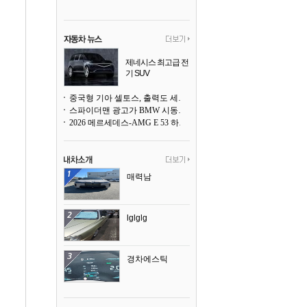
제네시스 최고급 전
기 SUV
곧 베일을 벗는다
중국형 기아 셀토스, 출력도 세지고 27인치 초대형 디스플레이까지
스파이더맨 광고가 BMW 시동화면을 점령하다, 오너들은 불만
2026 메르세데스-AMG E 53 하이브리드 왜건 시승기
매력남
lglglg
경차에스틱