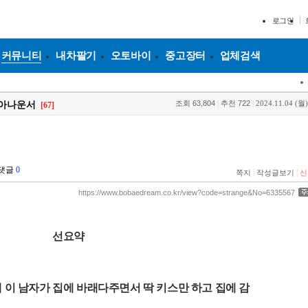
로그인
커뮤니티
내차팔기
오토바이
중고장터
업체검색
조회
63,804
|
추천
722
|
2024.11.04 (월)
 아나운서
[67]
댓글
0
|
|
쪽지
작성글보기
신
https://www.bobaedream.co.kr/view?code=strange&No=6335567
선요약
 이 남자가 집에 바래다주면서 딱 키스만 하고 집에 감