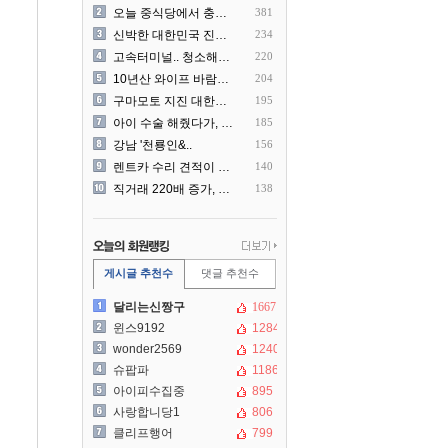
오늘 중식당에서 충격 목격담
381
신박한 대한민국 진상 근황
234
고속터미널.. 청소해주시는..
220
10년산 와이프 바람나서 이..
204
구마모토 지진 대한항공 생수..
195
아이 수술 해줬다가, 부모에..
185
강남 '천룡인&..
156
렌트카 수리 견적이 과한 것..
140
직거래 220배 증가, 공인..
138
게시글 추천수
댓글 추천수
달리는신짱구
1667
윈스9192
1284
wonder2569
1240
슈팝파
1186
아이피수집중
895
사랑합니당1
806
클리프행어
799