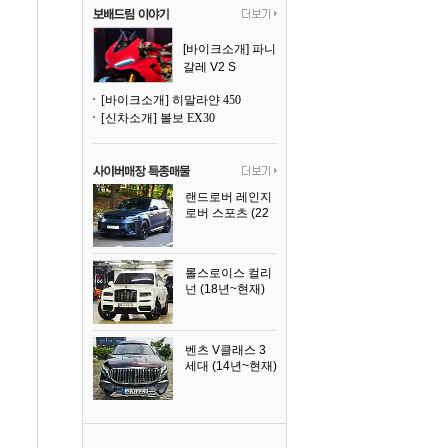
[바이크소개] 파니
갈레 V2 S
[바이크소개] 히말라얀 450
[신차소개] 볼보 EX30
랜드로버 레인지
로버 스포츠 (22
년~현재)
2025년식
롤스로이스 컬리
넌 (18년~현재)
2023년식
벤츠 V클래스 3
세대 (14년~현재)
2023년식