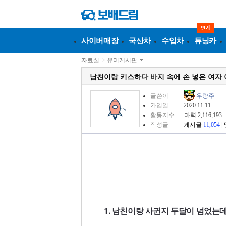
사이버매장
국산차
수입차
튜닝카
자료실
>
유머게시판
남친이랑 키스하다 바지 속에 손 넣은 여자
글쓴이
우량주
가입일
2020.11.11
활동지수
마력 2,116,193
작성글
게시글
11,054
|
1. 남친이랑 사귄지 두달이 넘었는데