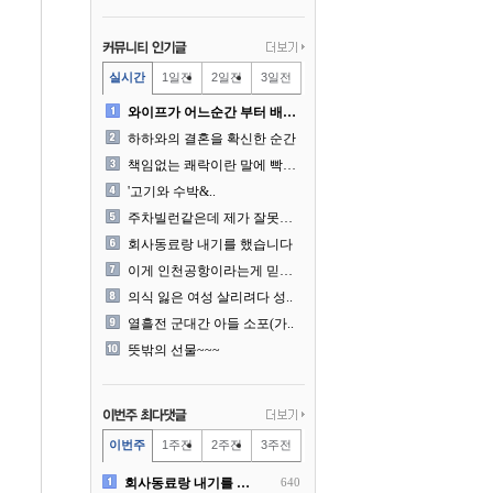
실시간
1일전
2일전
3일전
와이프가 어느순간 부터 배달..
하하와의 결혼을 확신한 순간
책임없는 쾌락이란 말에 빡친..
'고기와 수박&..
주차빌런같은데 제가 잘못한건..
회사동료랑 내기를 했습니다
이게 인천공항이라는게 믿겨지..
의식 잃은 여성 살리려다 성..
열흘전 군대간 아들 소포(가..
뜻밖의 선물~~~
이번주
1주전
2주전
3주전
회사동료랑 내기를 했습니다
640