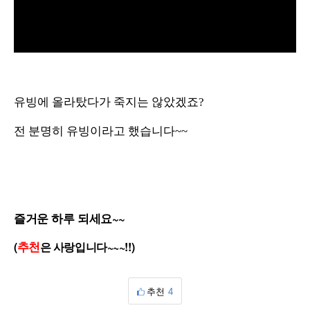
L
U
o
n
a
m
d
u
e
t
d
e
:
7
유빙에 올라탔다가 죽지는 않았겠죠?
7
.
7
3
%
전 분명히 유빙이라고 했습니다~~
즐거운 하루 되세요~~
추천
(
은 사랑입니다~~~!!)
추천
4