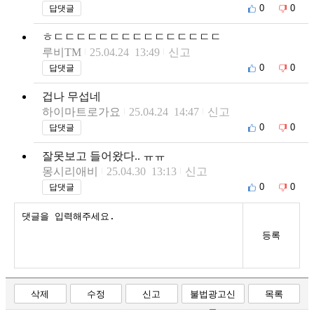
0
0
답댓글
ㅎㄷㄷㄷㄷㄷㄷㄷㄷㄷㄷㄷㄷㄷㄷㄷ
루비TM
25.04.24 13:49
신고
0
0
답댓글
겁나 무섭네
하이마트로가요
25.04.24 14:47
신고
0
0
답댓글
잘못보고 들어왔다.. ㅠㅠ
몽시리애비
25.04.30 13:13
신고
0
0
답댓글
등록
삭제
수정
신고
불법광고신
목록
고