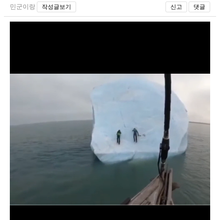
민군이랑
작성글보기
신고
댓글