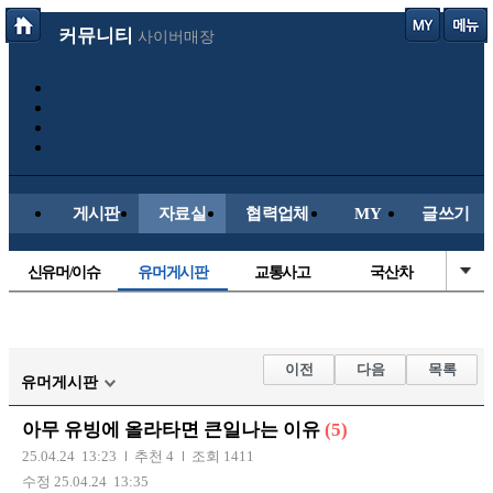
커뮤니티
사이버매장
게시판
자료실
협력업체
MY
글쓰기
신유머/이슈
유머게시판
교통사고
국산차
수입차
내차사진
직찍/특종
자동차사진
후방주의방
레이싱모델
자유사진
군사/무기
이전
다음
목록
유머게시판
트럭/버스
항공/해운/철도
올드카/추억
오토바이
아무 유빙에 올라타면 큰일나는 이유
(5)
장착시공사진
25.04.24 13:23
추천 4
조회 1411
수정 25.04.24 13:35