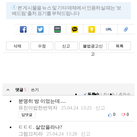
본 게시물을 뉴스 및 기타 매체에서 인용하실 때는 '보
배드림' 출처 표기를 부탁드립니다
페북
트윗
밴드
카톡
카스
복사
스크랩
삭제
수정
신고
불법광고신
목록
고
댓글
5
쓰기
등록순
최신순
추천순
분명히 방 이었는데.....
유진아밥한번먹자
25.04.24 13:25
신고
0
0
답댓글
ㄷㄷㄷ. 살았을라나?
그럼끄지라
25.04.24 13:28
신고