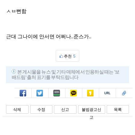
ㅅㅂ뻔함
근대 그나이에 안서면 어쩌나..준스가..
추천
5
본 게시물을 뉴스 및 기타 매체에서 인용하실 때는 '보
배드림' 출처 표기를 부탁드립니다
페북
트윗
밴드
카톡
카스
복사
스크랩
삭제
수정
신고
불법광고신
목록
고