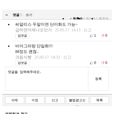
댓글
2
쓰기
등록순
최신순
추천순
씨알리스 두알이면 단이화도 가능~
급하면어제나오던가
25.05.17 14:13
신고
1
0
답댓글
비아그라랑 단일화!!!
88정도 괜찮..
크림식빵
25.05.17 14:32
신고
0
0
답댓글
등록
삭제
수정
신고
불법광고신
목록
고