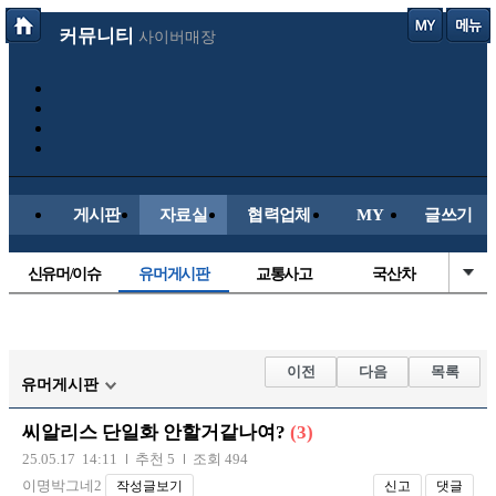
커뮤니티
사이버매장
게시판
자료실
협력업체
MY
글쓰기
신유머/이슈
유머게시판
교통사고
국산차
수입차
내차사진
직찍/특종
자동차사진
후방주의방
레이싱모델
자유사진
군사/무기
이전
다음
목록
유머게시판
트럭/버스
항공/해운/철도
올드카/추억
오토바이
씨알리스 단일화 안할거같나여?
(3)
장착시공사진
25.05.17 14:11
추천 5
조회 494
이명박그네2
작성글보기
신고
댓글