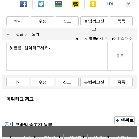
페북
트윗
밴드
카톡
카스
복사
스크랩
삭제
수정
신고
불법광고신
목록
고
댓글
0
쓰기
등록순
최신순
추천순
등록
삭제
수정
신고
불법광고신
목록
고
파워링크 광고
맨위로
공지
모바일 중고차 등록
로그인
회원가입
앱설치
PC버전
전체메뉴