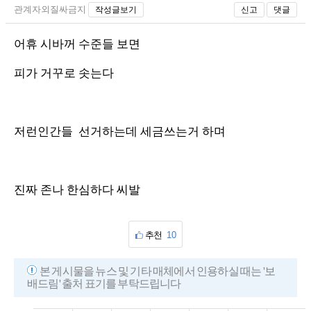
관계자외질싸금지
작성글보기
신고
댓글
어휴 시바꺼 수준들 보면
피가 거꾸로 솟는다
저런인간들 선거하는데 세금쓰는거 하며
진짜 존나 한심하다 씨발
추천
10
본 게시물을 뉴스 및 기타 매체에서 인용하실 때는 '보
배드림' 출처 표기를 부탁드립니다