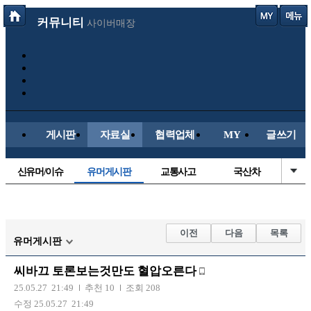
커뮤니티
사이버매장
게시판
자료실
협력업체
MY
글쓰기
신유머/이슈
유머게시판
교통사고
국산차
수입차
내차사진
직찍/특종
자동차사진
후방주의방
레이싱모델
자유사진
군사/무기
이전
다음
목록
유머게시판
트럭/버스
항공/해운/철도
올드카/추억
오토바이
씨바끄 토론보는것만도 혈압오른다
장착시공사진
25.05.27 21:49
추천 10
조회 208
수정 25.05.27 21:49