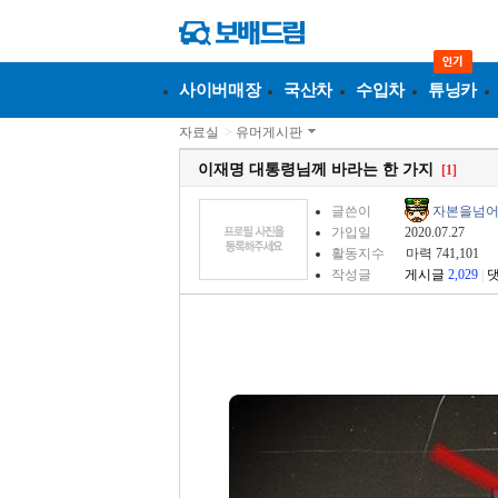
사이버매장
국산차
수입차
튜닝카
자료실
>
유머게시판
이재명 대통령님께 바라는 한 가지
[1]
글쓴이
자본을넘
가입일
2020.07.27
활동지수
마력 741,101
작성글
게시글
2,029
|