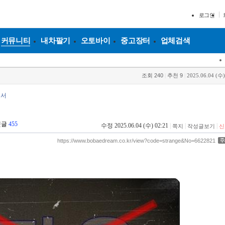
로그인
커뮤니티
내차팔기
오토바이
중고장터
업체검색
조회
240
|
추천
9
|
2025.06.04 (수)
어서
댓글
455
수정 2025.06.04 (수) 02:21
|
|
|
쪽지
작성글보기
신
https://www.bobaedream.co.kr/view?code=strange&No=6622821