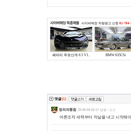
사이버매장 차량광고 신청
02-784-
페라리 푸로산게 6.5 V1..
BMW 635CSi
댓글
(1)
|
정의의똥침
25.06.04 02:17
답글
신고
여론조작 세력부터 작살을 내고 시작해