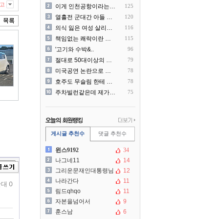
고
이게 인천공항이라는게 믿겨지..
125
열흘전 군대간 아들 소포(가..
120
의식 잃은 여성 살리려다 성..
116
책임없는 쾌락이란 말에 빡친..
115
'고기와 수박&..
96
절대로 50대이상의 딜러를 ..
79
미국공연 논란으로 지금 다시..
78
호주도 무슬림 한테 점령 당..
78
주차빌런같은데 제가 잘못한건..
75
게시글 추천수
댓글 추천수
윈스9192
34
나그네11
14
그리운문재인대통령님
12
나라간다
11
대 0
림드qhqo
11
자본을넘어서
9
훈스남
6