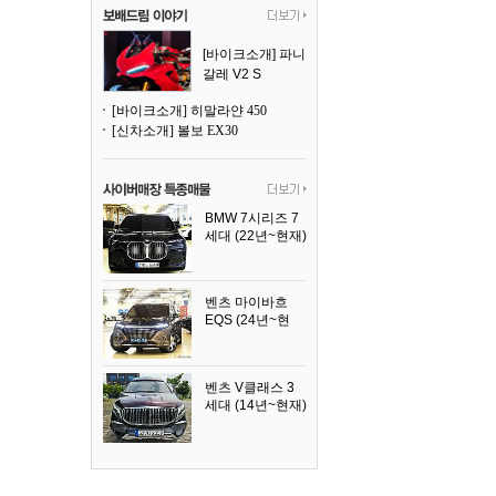
[바이크소개] 파니
갈레 V2 S
[바이크소개] 히말라얀 450
[신차소개] 볼보 EX30
BMW 7시리즈 7
세대 (22년~현재)
2025년식
벤츠 마이바흐
EQS (24년~현
재)
2024년식
벤츠 V클래스 3
세대 (14년~현재)
2023년식