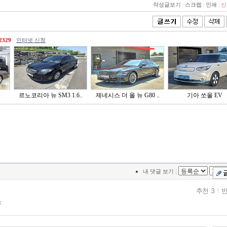
작성글보기
|
스크랩
|
인쇄
|
신
2329
인터넷 신청
르노코리아 뉴 SM3 1.6..
제네시스 더 올 뉴 G80 ..
기아 쏘울 EV
|
내 댓글 보기
추천 3
반
야