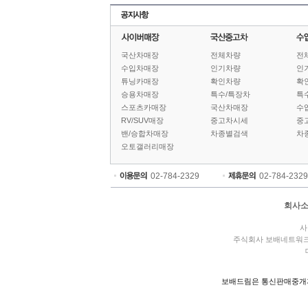
국산차매장
전체차량
전
수입차매장
인기차량
인
튜닝카매장
확인차량
확
승용차매장
특수/특장차
특
스포츠카매장
국산차매장
수
RV/SUV매장
중고차시세
중
밴/승합차매장
차종별검색
차
오토갤러리매장
02-784-2329
02-784-2329
회사
사
주식회사 보배네트워
보배드림은 통신판매중개자