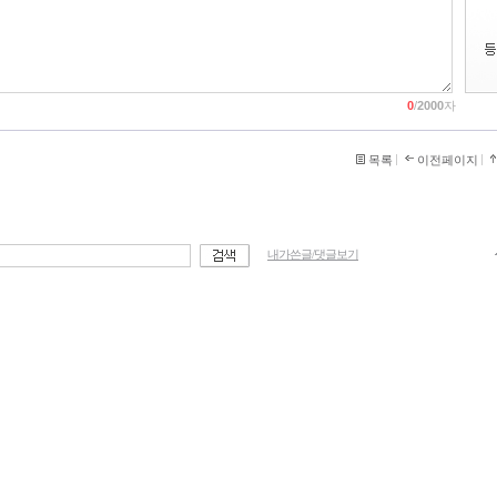
0
/
2000
자
목록
이전페이지
내가쓴글/댓글보기