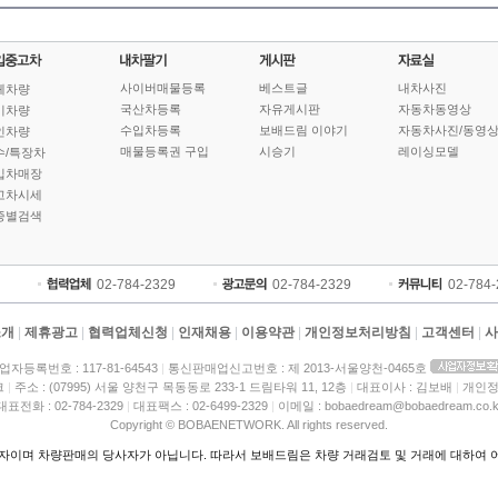
사이버매물등록
베스트글
내차사진
체차량
국산차등록
자유게시판
자동차동영상
기차량
수입차등록
보배드림 이야기
자동차사진/동영
인차량
매물등록권 구입
시승기
레이싱모델
수/특장차
입차매장
고차시세
종별검색
02-784-2329
02-784-2329
02-784
소개
|
제휴광고
|
협력업체신청
|
인재채용
|
이용약관
|
개인정보처리방침
|
고객센터
|
사
업자등록번호 : 117-81-64543
|
통신판매업신고번호 : 제 2013-서울양천-0465호
크
|
주소 : (07995) 서울 양천구 목동동로 233-1 드림타워 11, 12층
|
대표이사 : 김보배
|
개인정
대표전화 : 02-784-2329
|
대표팩스 : 02-6499-2329
|
이메일 : bobaedream@bobaedream.co.k
Copyright © BOBAENETWORK. All rights reserved.
이며 차량판매의 당사자가 아닙니다. 따라서 보배드림은 차량 거래검토 및 거래에 대하여 어