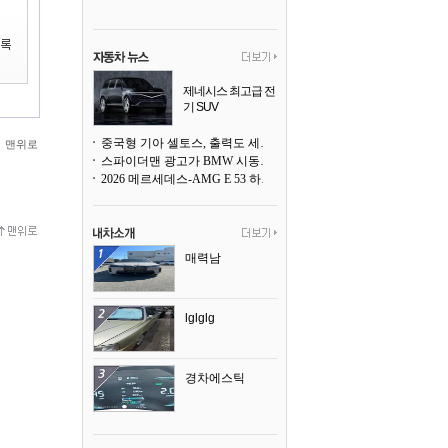
제네시스 최고급 전
기 SUV
곧 베일을 벗는다
중국형 기아 셀토스, 출력도 세지고 27인치 초대형 디스플레이까지
맨위로
스파이더맨 광고가 BMW 시동화면을 점령하다, 오너들은 불만
2026 메르세데스-AMG E 53 하이브리드 왜건 시승기
매력남
lglglg
경차에스틱