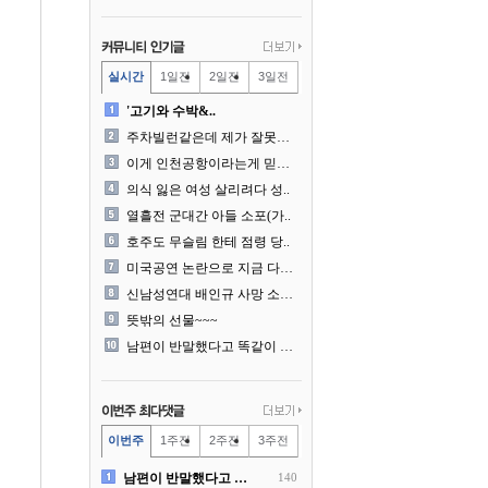
실시간
1일전
2일전
3일전
'고기와 수박&..
주차빌런같은데 제가 잘못한건..
이게 인천공항이라는게 믿겨지..
의식 잃은 여성 살리려다 성..
열흘전 군대간 아들 소포(가..
호주도 무슬림 한테 점령 당..
미국공연 논란으로 지금 다시..
신남성연대 배인규 사망 소식..
뜻밖의 선물~~~
남편이 반말했다고 똑같이 반..
이번주
1주전
2주전
3주전
남편이 반말했다고 똑같이 반..
140