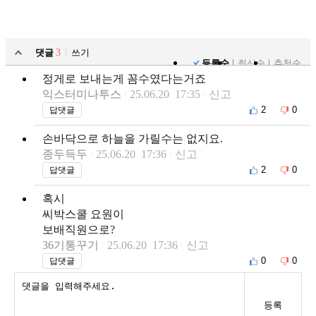
댓글
3
쓰기
등록순
최신순
추천순
정게로 보내는게 꼼수였다는거죠
익스터미나투스
25.06.20 17:35
신고
2
0
답댓글
손바닥으로 하늘을 가릴수는 없지요.
종두득두
25.06.20 17:36
신고
2
0
답댓글
혹시
씨박스쿨 요원이
보배직원으로?
36기통꾸기
25.06.20 17:36
신고
0
0
답댓글
등록