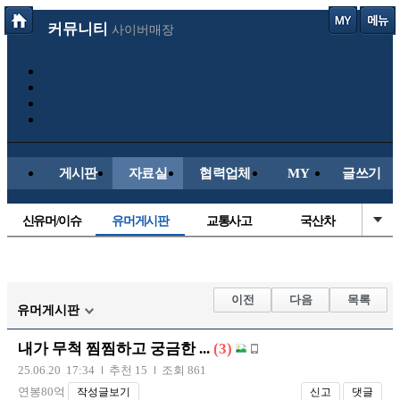
커뮤니티
사이버매장
게시판
자료실
협력업체
MY
글쓰기
신유머/이슈
유머게시판
교통사고
국산차
수입차
내차사진
직찍/특종
자동차사진
후방주의방
레이싱모델
자유사진
군사/무기
이전
다음
목록
유머게시판
트럭/버스
항공/해운/철도
올드카/추억
오토바이
내가 무척 찜찜하고 궁금한 ...
(3)
장착시공사진
25.06.20 17:34
추천 15
조회 861
연봉80억
작성글보기
신고
댓글